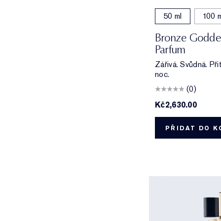
50 ml
100 m
Bronze Goddes
Parfum
Zářivá. Svůdná. Při
noc.
(0)
Kč2,630.00
PŘIDAT DO K