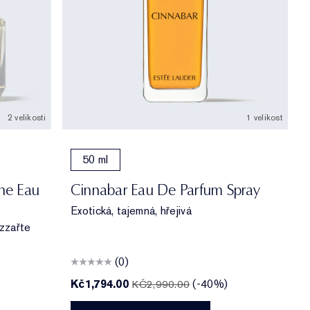
2 velikosti
1 velikost
50 ml
he Eau
Cinnabar Eau De Parfum Spray
Exotická, tajemná, hřejivá
ozzařte
(0)
Kč1,794.00
(-40%)
KČ2,990.00