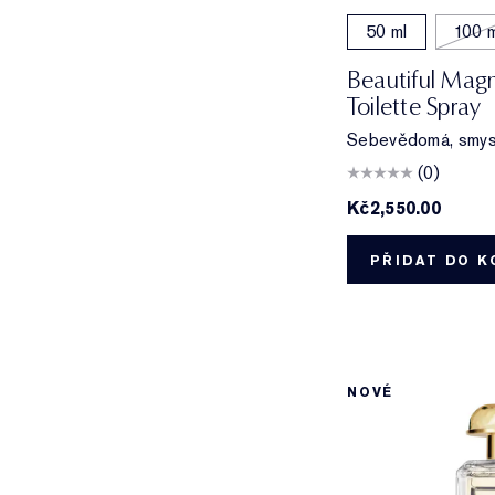
50 ml
100 m
Beautiful Magn
Toilette Spray
Sebevědomá, smysl
(0)
Kč2,550.00
PŘIDAT DO K
NOVÉ