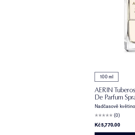
100 ml
AERIN Tuberos
De Parfum Spr
Nadčasově květinov
(0)
Kč5,770.00