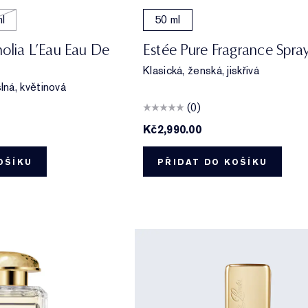
l
50 ml
olia L’Eau Eau De
Estée Pure Fragrance Spra
Klasická, ženská, jiskřivá
ná, květinová
(0)
Kč2,990.00
OŠÍKU
PŘIDAT DO KOŠÍKU