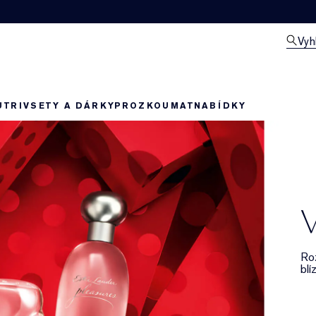
Vyh
UTRIV
SETY A DÁRKY
PROZKOUMAT
NABÍDKY
V
Ro
blíz