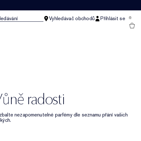
ledávání
Vyhledávač obchodů
Přihlásit se
0
ůně radosti ​
zbalte nezapomenutelné parfémy dle seznamu přání vašich
kých. ​