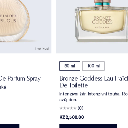
1 velikost
50 ml
100 ml
De Parfum Spray
Bronze Goddess Eau Fraîc
De Toilette
nská
Intenzivní žár. Intenzivní touha. R
svůj den.
(0)
Kč2,500.00