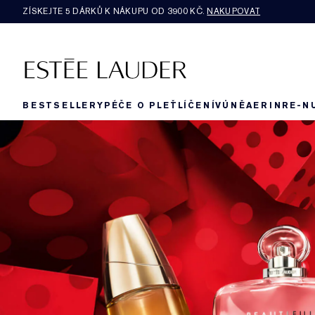
ZÍSKEJTE 5 DÁRKŮ K NÁKUPU OD 3900 KČ.
NAKUPOVAT
BESTSELLERY
PÉČE O PLEŤ
LÍČENÍ
VŮNĚ
AERIN
RE-N