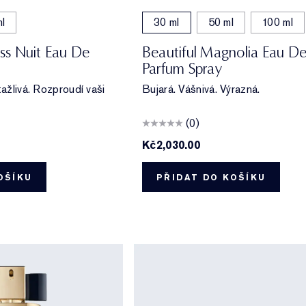
l
30 ml
50 ml
100 ml
s Nuit Eau De
Beautiful Magnolia Eau D
Parfum Spray
tažlivá. Rozproudí vaši
Bujará. Vášnivá. Výrazná.
(0)
Kč2,030.00
OŠÍKU
PŘIDAT DO KOŠÍKU