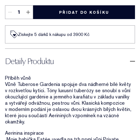
PŘIDAT DO KOŠÍKU
Získejte 5 dárků k nákupu od 3900 Kč
Detaily Produktu
Příběh vůně
Vůně Tuberose Gardenia spojuje dva nádherné bílé květy
v rozkvetlou kytici. Tóny luxusní tuberózy se snoubí s vůní
okouzlující gardénie a jemného karafiátu v základu vanilky
a vytvářejí odvážnou, pestrou vůni. Klasická kompozice
v moderním podání je oslavou dvou krásných bílých květin,
které jsou součástí Aerininých vzpomínek na vzácné
okamžiky.
Aerinina inspirace
„Moje babička Estée uvedla na trh první vůni Private