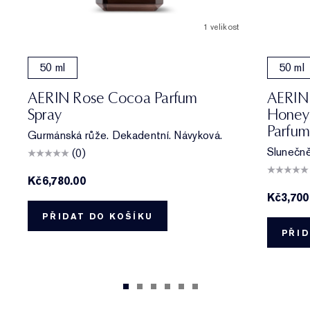
1 velikost
50 ml
50 ml
AERIN Rose Cocoa Parfum
AERIN
Spray
Honeys
Parfum
Gurmánská růže. Dekadentní. Návyková.
Slunečně
(0)
Kč6,780.00
Kč3,700
PŘIDAT DO KOŠÍKU
PŘID