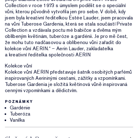
Collection v roce 1973 s úmyslem podělit se o speciální
vůni, kterou původně vytvořila jen pro sebe. V době, kdy
jsem byla kreativní ředitelkou Estée Lauder, jsem pracovala
na vůni Tuberose Gardenia, která se stala součástí Private
Collection a vzdávala poctu mé babičce a dvěma mým
oblíbeným květinám, tuberóze a gardénii. Je pro mě čest,
že mohu tuto nadčasovou a oblíbenou vůni zařadit do
kolekce vůní AERIN.“ – Aerin Lauder, zakladatelka
a kreativní ředitelka společnosti AERIN
Kolekce vůní
Kolekce vůní AERIN představuje šatník osobitých parfémů
inspirovaných Aerininými cestami, zážitky a vzpomínkami.
Tuberose Gardenia je složitá květinová vůně inspirovaná
cennými vzpomínkami a dědictvím.
POZNÁMKY
Gardénie
Tuberóza
Vanilka