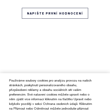
NAPIŠTE PRVNÍ HODNOCENÍ
Používáme soubory cookies pro analýzu provozu na našich
stránkách, poskytnutí personalizovaného obsahu,
přizpůsobení reklamy a obsahu sociálních sítí vašim
preferencím. Své natavení cookies můžete upravit nebo o
něm zjistit více informací kliknutím na tlačítko Upravit nebo
kdykoliv později v sekci Ochrana osobních údajů. Kliknutím
na Přijmout nebo Odmítnout můžete jednoduše přijmout