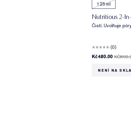
125 ml
Nutritious 2-I
Čistí. Uvolňuje pór
(0)
Kč480.00
KČ800.
NENÍ NA SKL