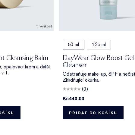
1 velikost
50 ml
125 ml
t Cleansing Balm
DayWear Glow Boost Gel
Cleanser
 opalovací krém a další
 v 1.
Odstraňuje make-up, SPF a nečist
Zklidňující okurka.
(0)
Kč440.00
OŠÍKU
PŘIDAT DO KOŠÍKU