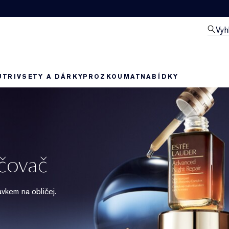
Vyh
UTRIV
SETY A DÁRKY
PROZKOUMAT
NABÍDKY
ičovač
vkem na obličej.