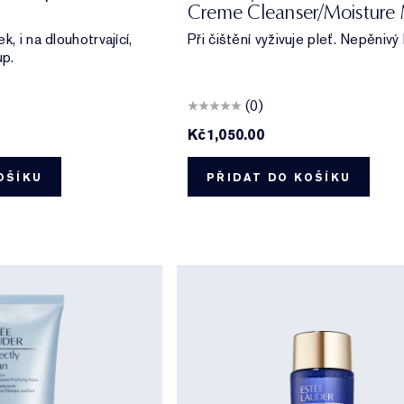
Creme Cleanser/Moisture
, i na dlouhotrvající,
Při čištění vyživuje pleť. Nepěnivý
p.
(0)
Kč1,050.00
OŠÍKU
PŘIDAT DO KOŠÍKU