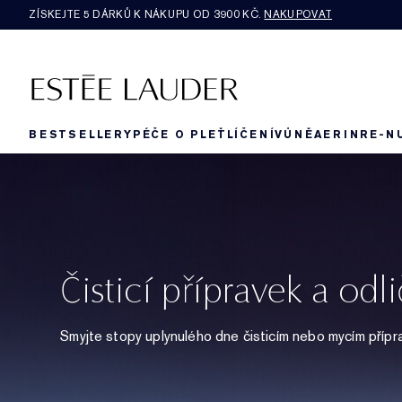
ZÍSKEJTE 5 DÁRKŮ K NÁKUPU OD 3900 KČ.
NAKUPOVAT
BESTSELLERY
PÉČE O PLEŤ
LÍČENÍ
VŮNĚ
AERIN
RE-N
Čisticí přípravek a odl
Smyjte stopy uplynulého dne čisticím nebo mycím přípra