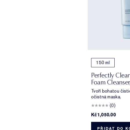
150 ml
Perfectly Clea
Foam Cleanser
Tvoří bohatou čist
očistná maska.
(0)
Kč1,050.00
PŘIDAT DO K