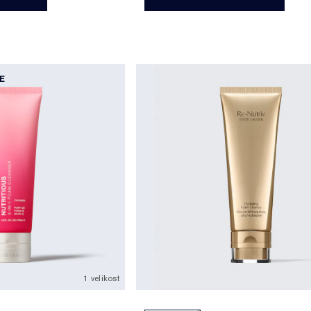
E
1 velikost