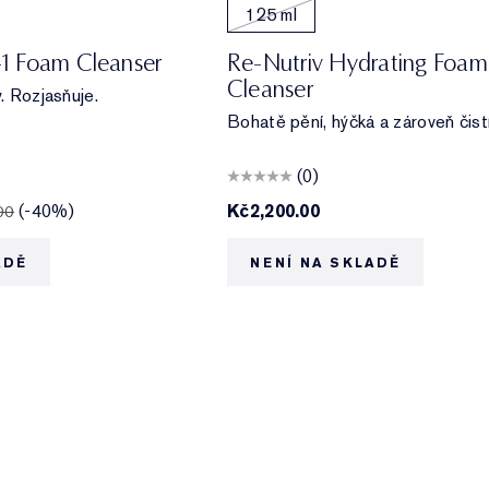
125 ml
n-1 Foam Cleanser
Re-Nutriv Hydrating Foam
Cleanser
y. Rozjasňuje.
Bohatě pění, hýčká a zároveň čistí
(0)
(-40%)
Kč2,200.00
00
ADĚ
NENÍ NA SKLADĚ