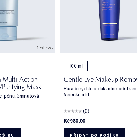
1 velikost
100 ml
n Multi-Action
Gentle Eye Makeup Remo
/Purifying Mask
Působí rychle a důkladně odstraňuj
řasenku atd.
icí pěnu. 3minutová
(0)
Kč980.00
OŠÍKU
PŘIDAT DO KOŠÍKU