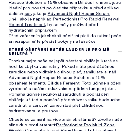
Rescue Solution s 15% obsahem Bifidus Ferment, jsou
ideální pro použití po
čisticím přípravku
a před aplikací
dalších
sér
, jako je
Advanced Night Repair Serum.
Jiné, jako je například
Perfectionist Pro Rapid Renewal
Retinol Treatment
, by se měly používat před
hydratačním přípravkem.
Před zařazením jakéhokoli ošetření pleti do rutinní péče
si nezapomeňte přečíst pokyny na lahvičce.
KTERÉ OŠETŘENÍ ESTÉE LAUDER JE PRO MĚ
NEJLEPŠÍ?
Prozkoumejte naše nejlepší ošetření obličeje, která se
hodí ke zbytku vaší rutiny. Pokud máte podrážděnou,
zarudlou nebo viditelně citlivou pleť, zamilujete si náš
Advanced Night Repair Rescue Solution s 15%
obsahem fermentu Bifidus Ferment. Toto účinné složení
vyrobené s naším exkluzivním peptidem funguje jako .
Pomáhá účinně redukovat zarudnutí a podráždění
obličeje už teď a pomáhá předcházet vzniku budoucího
zarudnutí a zároveň zanechává pleť zklidněnou,
hydratovanou a pružnou.
Chcete se zaměřit na více známek stárnutí? Zvolte naše
silné duo proti stárnutí:
Perfectionist Pro Multi-Zone
Wrinkle Concentrate
and
Rapid Firm + Lift Treatment.