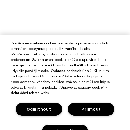
Používáme soubory cookies pro analýzu provozu na našich
stránkách, poskytnutí personalizovaného obsahu,
přizpůsobení reklamy a obsahu sociálních sítí vašim
preferencím. Své natavení cookies můžete upravit nebo o
něm zjistit více informací kliknutím na tlačítko Upravit nebo
kdykoliv později v sekci Ochrana osobních údajů. Kliknutím
na Přijmout nebo Odmítnout můžete jednoduše přijmout
nebo odmítnou všechny cookies. Váš souhlas můžete kdykoli
odvolat kliknutím na položku „Spravovat soubory cookie“ v
dolní části tohoto webu.
Potřebujete Pomoc?
Odmítnout
Přijmout
Sledování objednávky
O Značce Estée Lauder
Kontaktujte nás