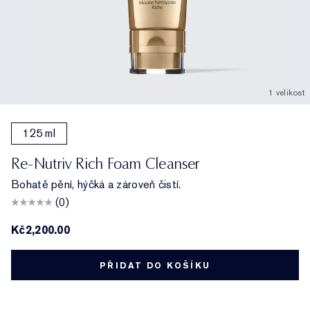
1 velikost
125 ml
Re-Nutriv Rich Foam Cleanser
Bohatě pění, hýčká a zároveň čistí.
(0)
Kč2,200.00
PŘIDAT DO KOŠÍKU