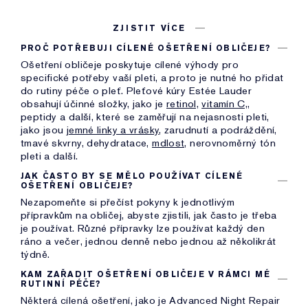
ZJISTIT VÍCE
PROČ POTŘEBUJI CÍLENÉ OŠETŘENÍ OBLIČEJE?
Ošetření obličeje poskytuje cílené výhody pro
specifické potřeby vaší pleti, a proto je nutné ho přidat
do rutiny péče o pleť. Pleťové kúry Estée Lauder
obsahují účinné složky, jako je
retinol,
vitamín C,
,
peptidy a další, které se zaměřují na nejasnosti pleti,
jako jsou
jemné linky a vrásky
, zarudnutí a podráždění,
tmavé skvrny, dehydratace,
mdlost,
nerovnoměrný tón
pleti a další.
JAK ČASTO BY SE MĚLO POUŽÍVAT CÍLENÉ
OŠETŘENÍ OBLIČEJE?
Nezapomeňte si přečíst pokyny k jednotlivým
přípravkům na obličej, abyste zjistili, jak často je třeba
je používat. Různé přípravky lze používat každý den
ráno a večer, jednou denně nebo jednou až několikrát
týdně.
KAM ZAŘADIT OŠETŘENÍ OBLIČEJE V RÁMCI MÉ
RUTINNÍ PÉČE?
Některá cílená ošetření, jako je Advanced Night Repair