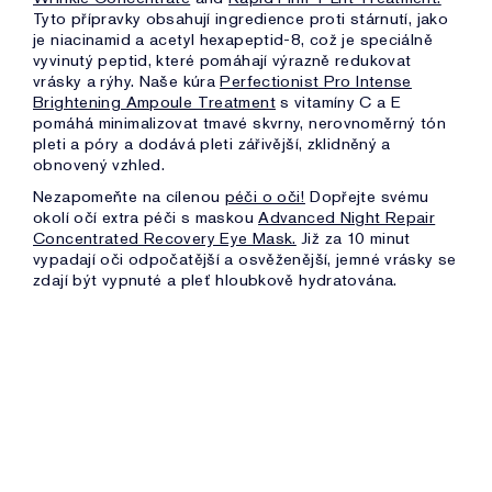
Tyto přípravky obsahují ingredience proti stárnutí, jako
je niacinamid a acetyl hexapeptid-8, což je speciálně
vyvinutý peptid, které pomáhají výrazně redukovat
vrásky a rýhy. Naše kúra
Perfectionist Pro Intense
Brightening Ampoule Treatment
s vitamíny C a E
pomáhá minimalizovat tmavé skvrny, nerovnoměrný tón
pleti a póry a dodává pleti zářivější, zklidněný a
obnovený vzhled.
Nezapomeňte na cílenou
péči o oči!
Dopřejte svému
okolí očí extra péči s maskou
Advanced Night Repair
Concentrated Recovery Eye Mask.
Již za 10 minut
vypadají oči odpočatější a osvěženější, jemné vrásky se
zdají být vypnuté a pleť hloubkově hydratována.