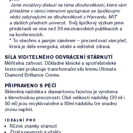
Jsme iniciátory diskuzí na téma dlouhověkosti, které vám
přinášíme v rámci intenzivní spolupráce se špičkovými
vědci zabývajícími se dlouhověkostí z Harvardu, MIT
a dalších předních univerzit.
Svůj špičkový výzkum jsme
představili ve více než 35 mezinárodních publikacích a
na konferencích.
* To všechno s jasným záměrem – prezentovat vám pleť,
která je déle energická, vitální a viditelně zdravá.
SÍLA VIDITELNÉHO ODVRÁCENÍ STÁRNUTÍ
Měřitelná zářivost. Důkladné klinické a spotřebitelské
testování prokazuje transformační sílu krému Ultimate
Diamond Brilliance Creme.
PŘIPRAVENO S PÉČÍ
Skleněná nádobka s diamantovou fazetou je vyrobena
s klenotnickou precizností. Obě velikosti nádobky (30 ml i
50 ml) jsou recyklovatelné a 50ml nádobku lze snadno
znovu naplnit.
IDEÁLNÍ PRO
Různé známky stárnutí
Ztráta pevnosti a vitality