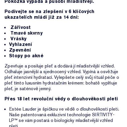
Pokožka vypadá a působí mladistvěji.
Podívejte se na zlepšení v 6 klíčových
ukazatelích mládí již za 14 dní:
Zářivost
Tmavé skvrny
Vrásky
Vyhlazení
Zpevnění
Stopy po akné
Zpevňuje a posiluje pleť a dodává jí mladistvější vzhled.
Odhaluje jasnější a sjednocený vzhled. Vypíná a osvěžuje
pleť intenzivní hydratací. Vylepšete celý svůj rituál péče o
pleť tímto luxusním hydratačním krémem: bohatě vyplňuje
pleť, je saténově jemný.
Přes 18 let revoluční vědy o dlouhověkosti pleti
Estée Lauder je špičkou ve vědě o dlouhověkosti pleti.
Naše patentovaná exkluzivní technologie SIRTIVITY-
LP™ se vám postará o biologicky mladistvější vzhled
pleti.