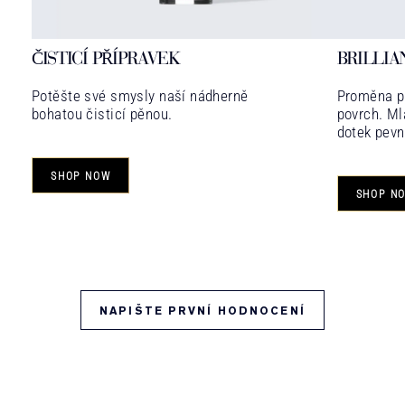
ČISTICÍ PŘÍPRAVEK
BRILLIA
Potěšte své smysly naší nádherně
Proměna pl
bohatou čisticí pěnou.
povrch. Ml
dotek pevn
SHOP NOW
SHOP N
NAPIŠTE PRVNÍ HODNOCENÍ