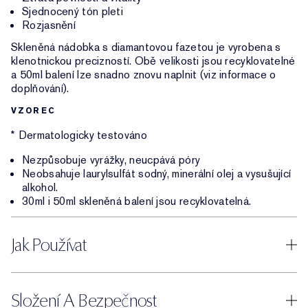
Sjednocený tón pleti
Rozjasnění
Skleněná nádobka s diamantovou fazetou je vyrobena s
klenotnickou precizností. Obě velikosti jsou recyklovatelné
a 50ml balení lze snadno znovu naplnit (viz informace o
doplňování).
VZOREC
* Dermatologicky testováno
Nezpůsobuje vyrážky, neucpává póry
Neobsahuje laurylsulfát sodný, minerální olej a vysušující
alkohol.
30ml i 50ml skleněná balení jsou recyklovatelná.
Jak Používat
Složení A Bezpečnost