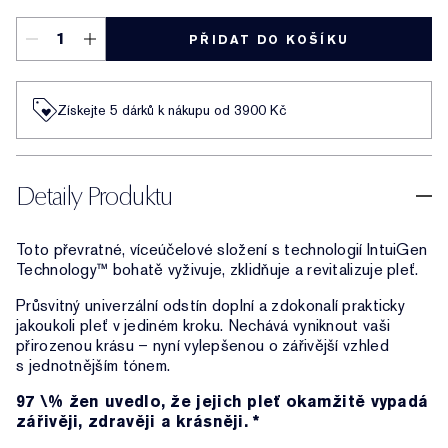
PŘIDAT DO KOŠÍKU
Získejte 5 dárků k nákupu od 3900 Kč
Detaily Produktu
Toto převratné, víceúčelové složení s technologií IntuiGen
Technology™ bohatě vyživuje, zklidňuje a revitalizuje pleť.
Průsvitný univerzální odstín doplní a zdokonalí prakticky
jakoukoli pleť v jediném kroku. Nechává vyniknout vaši
přirozenou krásu – nyní vylepšenou o zářivější vzhled
s jednotnějším tónem.
97 \% žen uvedlo, že jejich pleť okamžitě vypadá
zářivěji, zdravěji a krásněji. *