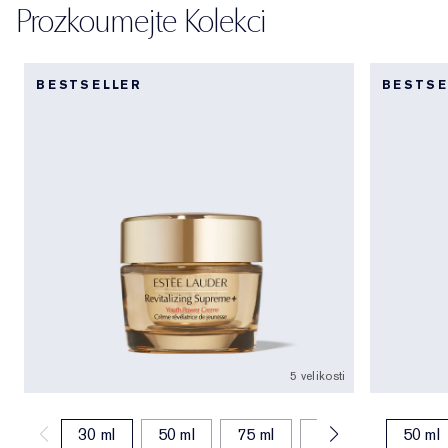
Prozkoumejte Kolekci
BESTSELLER
BESTSE
5 velikosti
30 ml
50 ml
75 ml
15 ml
50 ml (
50 ml