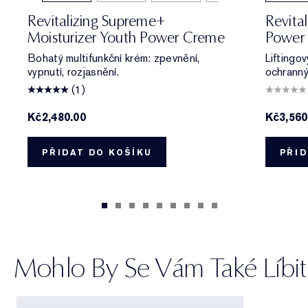
Revitalizing Supreme+
Revita
Moisturizer Youth Power Creme
Power 
Bohatý multifunkční krém: zpevnění,
Liftingov
vypnutí, rozjasnění.
ochranný
(1)
Kč2,480.00
Kč3,560
PŘIDAT DO KOŠÍKU
PŘID
Mohlo By Se Vám Také Líbit