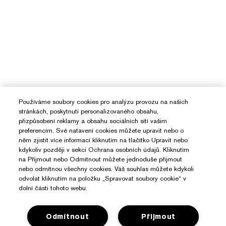
Používáme soubory cookies pro analýzu provozu na našich
stránkách, poskytnutí personalizovaného obsahu,
přizpůsobení reklamy a obsahu sociálních sítí vašim
preferencím. Své natavení cookies můžete upravit nebo o
něm zjistit více informací kliknutím na tlačítko Upravit nebo
kdykoliv později v sekci Ochrana osobních údajů. Kliknutím
na Přijmout nebo Odmítnout můžete jednoduše přijmout
nebo odmítnou všechny cookies. Váš souhlas můžete kdykoli
odvolat kliknutím na položku „Spravovat soubory cookie“ v
dolní části tohoto webu.
Odmítnout
Přijmout
Potřebujete Pomoc?