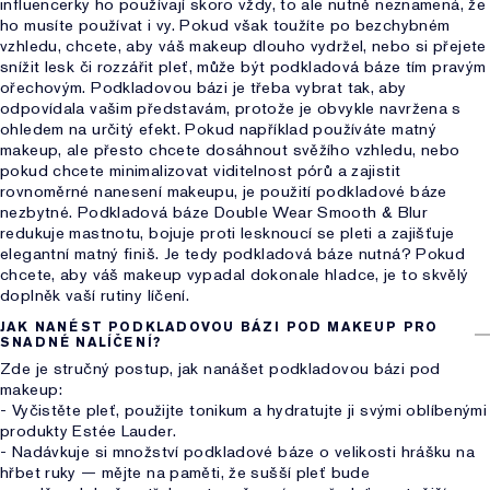
influencerky ho používají skoro vždy, to ale nutně neznamená, že
ho musíte používat i vy. Pokud však toužíte po bezchybném
vzhledu, chcete, aby váš makeup dlouho vydržel, nebo si přejete
snížit lesk či rozzářit pleť, může být podkladová báze tím pravým
ořechovým. Podkladovou bázi je třeba vybrat tak, aby
odpovídala vašim představám, protože je obvykle navržena s
ohledem na určitý efekt. Pokud například používáte matný
makeup, ale přesto chcete dosáhnout svěžího vzhledu, nebo
pokud chcete minimalizovat viditelnost pórů a zajistit
rovnoměrné nanesení makeupu, je použití podkladové báze
nezbytné. Podkladová báze Double Wear Smooth & Blur
redukuje mastnotu, bojuje proti lesknoucí se pleti a zajišťuje
elegantní matný finiš. Je tedy podkladová báze nutná? Pokud
chcete, aby váš makeup vypadal dokonale hladce, je to skvělý
doplněk vaší rutiny líčení.
JAK NANÉST PODKLADOVOU BÁZI POD MAKEUP PRO
SNADNÉ NALÍČENÍ?
Zde je stručný postup, jak nanášet podkladovou bázi pod
makeup:
- Vyčistěte pleť, použijte tonikum a hydratujte ji svými oblíbenými
produkty Estée Lauder.
- Nadávkuje si množství podkladové báze o velikosti hrášku na
hřbet ruky — mějte na paměti, že sušší pleť bude