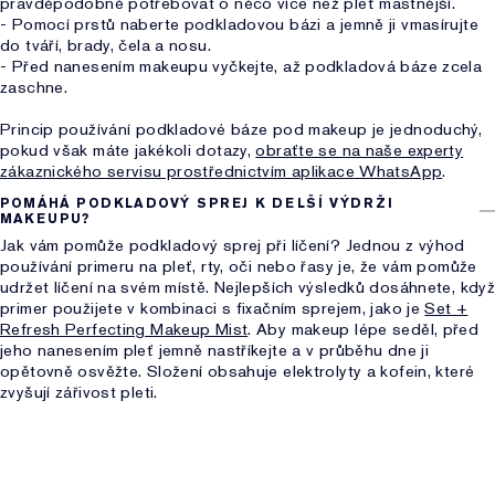
pravděpodobně potřebovat o něco více než pleť mastnější.
- Pomocí prstů naberte podkladovou bázi a jemně ji vmasírujte
do tváří, brady, čela a nosu.
- Před nanesením makeupu vyčkejte, až podkladová báze zcela
zaschne.
Princip používání podkladové báze pod makeup je jednoduchý,
pokud však máte jakékoli dotazy,
obraťte se na naše experty
zákaznického servisu prostřednictvím aplikace WhatsApp
.
POMÁHÁ PODKLADOVÝ SPREJ K DELŠÍ VÝDRŽI
MAKEUPU?
Jak vám pomůže podkladový sprej při líčení? Jednou z výhod
používání primeru na pleť, rty, oči nebo řasy je, že vám pomůže
udržet líčení na svém místě. Nejlepších výsledků dosáhnete, když
primer použijete v kombinaci s fixačním sprejem, jako je
Set +
Refresh Perfecting Makeup Mist
. Aby makeup lépe seděl, před
jeho nanesením pleť jemně nastříkejte a v průběhu dne ji
opětovně osvěžte. Složení obsahuje elektrolyty a kofein, které
zvyšují zářivost pleti.