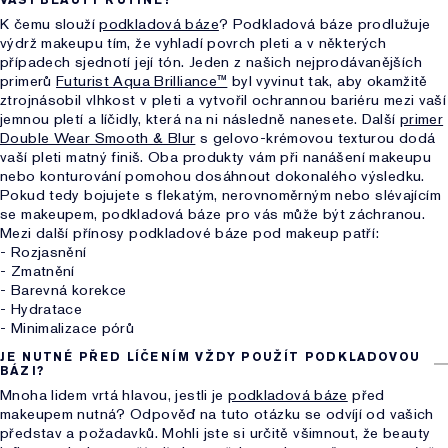
VAŠÍ BEAUTY RUTINĚ?
K čemu slouží
podkladová báze
? Podkladová báze prodlužuje
výdrž makeupu tím, že vyhladí povrch pleti a v některých
případech sjednotí její tón. Jeden z našich nejprodávanějších
primerů
Futurist Aqua Brilliance™
byl vyvinut tak, aby okamžitě
ztrojnásobil vlhkost v pleti a vytvořil ochrannou bariéru mezi vaší
jemnou pletí a líčidly, která na ni následně nanesete. Další
primer
Double Wear Smooth & Blur
s gelovo-krémovou texturou dodá
vaší pleti matný finiš. Oba produkty vám při nanášení makeupu
nebo konturování pomohou dosáhnout dokonalého výsledku.
Pokud tedy bojujete s flekatým, nerovnoměrným nebo slévajícím
se makeupem, podkladová báze pro vás může být záchranou.
Mezi další přínosy podkladové báze pod makeup patří:
- Rozjasnění
- Zmatnění
- Barevná korekce
- Hydratace
- Minimalizace pórů
JE NUTNÉ PŘED LÍČENÍM VŽDY POUŽÍT PODKLADOVOU
BÁZI?
Mnoha lidem vrtá hlavou, jestli je
podkladová báze
před
makeupem nutná? Odpověď na tuto otázku se odvíjí od vašich
představ a požadavků. Mohli jste si určitě všimnout, že beauty