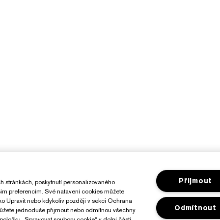
Přijmout
h stránkách, poskytnutí personalizovaného
ašim preferencím. Své natavení cookies můžete
ítko Upravit nebo kdykoliv později v sekci Ochrana
Odmítnout
můžete jednoduše přijmout nebo odmítnou všechny
položku „Spravovat soubory cookie“ v dolní části