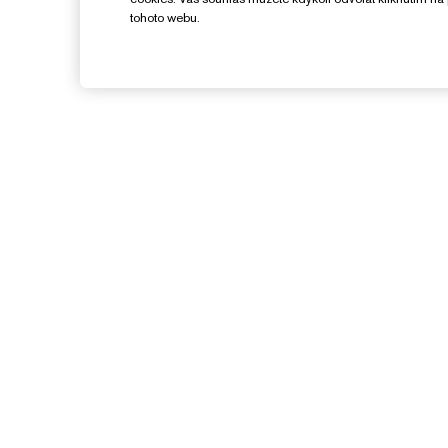
tohoto webu.
Potřebujete Pomoc?
Sledování objednávky
Kontaktujte nás
O
Kontaktovat Výrobce
S
Informace o přepravě
K
Vrácení a výměna
Často kladené dotazy
Chatujte s námi