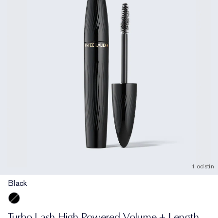
1 odstín
Black
Black
Turbo Lash High Powered Volume + Length