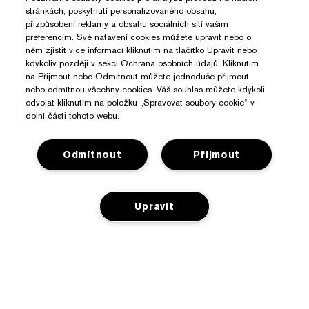
stránkách, poskytnutí personalizovaného obsahu,
přizpůsobení reklamy a obsahu sociálních sítí vašim
preferencím. Své natavení cookies můžete upravit nebo o
něm zjistit více informací kliknutím na tlačítko Upravit nebo
kdykoliv později v sekci Ochrana osobních údajů. Kliknutím
na Přijmout nebo Odmítnout můžete jednoduše přijmout
nebo odmítnou všechny cookies. Váš souhlas můžete kdykoli
odvolat kliknutím na položku „Spravovat soubory cookie“ v
dolní části tohoto webu.
Potřebujete Pomoc?
Odmítnout
Přijmout
Sledování objednávky
O Značce Estée Lauder
Kontaktujte nás
Upravit
Závazky
Kontaktovat Výrobce
Nakupovat
O společnosti
Informace o přepravě
Reklamní akce
Slovníček složek
Vrácení a výměna
Ochrana Osobních Údajů A Podmínky
Vyhledávač prodejen
Kariéra
Často kladené dotazy