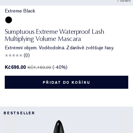
1 odstín
Extreme Black
Extreme Black
Sumptuous Extreme Waterproof Lash
Multiplying Volume Mascara
Extrémní objem. Voděodolná. Zdánlivě zvětšuje řasy.
(0)
Kč696.00
(-40%)
KČ1,160.00
PŘIDAT DO KOŠÍKU
BESTSELLER