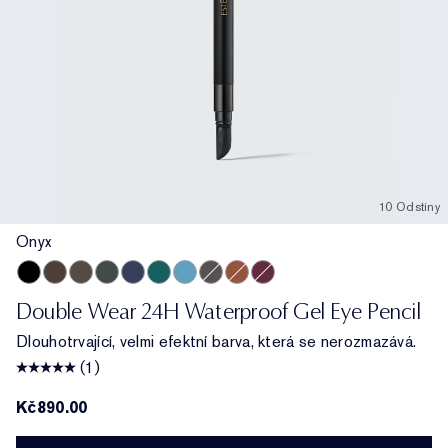
10 Odstíny
Onyx
Onyx
Cocoa
Espresso
Smoke
Sapphire
Emerald Volt
Turquoise
Night Diamond
Bronze
Aubergine
Double Wear 24H Waterproof Gel Eye Pencil
Dlouhotrvající, velmi efektní barva, která se nerozmazává.
(1)
Kč890.00