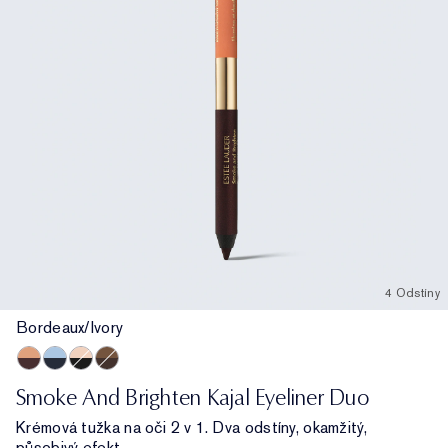
4 Odstíny
Bordeaux/Ivory
Bordeaux/Ivory
Marine/Sky Blue
Noir/Cream
Dark Chocolate/Rich Bronze
Smoke And Brighten Kajal Eyeliner Duo
Krémová tužka na oči 2 v 1. Dva odstíny, okamžitý,
působivý efekt.