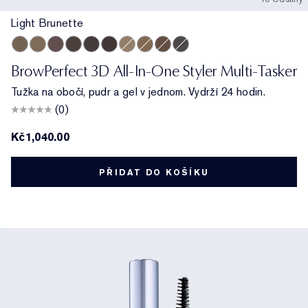
Light Brunette
Light Brunette
Taupe
Brunette
Cool Brown
Blackened Brown
Dark Brunette
Cool Blonde
Warm Blonde
Auburn
Cool Grey
BrowPerfect 3D All-In-One Styler Multi-Tasker
Tužka na obočí, pudr a gel v jednom. Vydrží 24 hodin.
(0)
Kč1,040.00
PŘIDAT DO KOŠÍKU