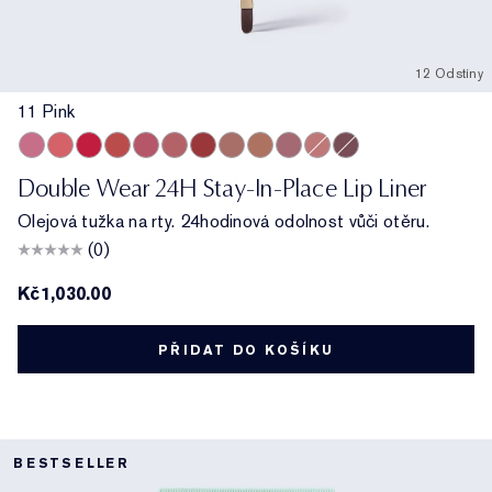
12 Odstíny
11 Pink
11 Pink
13 Coral
18 Red
333 Persuasive
420 Rebellious Rose
14 Rose
557 Fragile Ego
8 Spice
9 Taupe
17 Mauve
15 Blush
10 Chestnut
Double Wear 24H Stay-In-Place Lip Liner
Olejová tužka na rty. 24hodinová odolnost vůči otěru.
(0)
Kč1,030.00
PŘIDAT DO KOŠÍKU
BESTSELLER