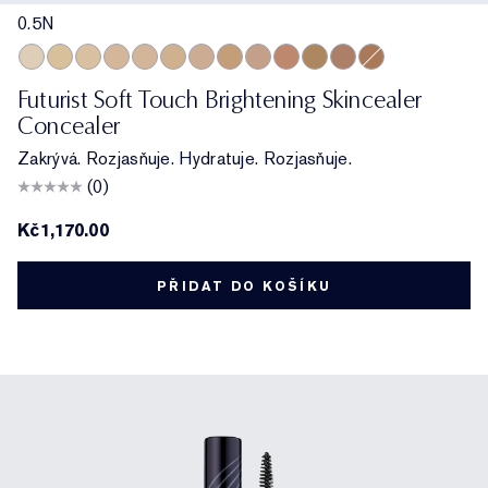
0.5N
0.5N
1N
1W
1C
2N
2W
2C
3W
3C
3N
4W
4C
4N
Futurist Soft Touch Brightening Skincealer
Concealer
Zakrývá. Rozjasňuje. Hydratuje. Rozjasňuje.
(0)
Kč1,170.00
PŘIDAT DO KOŠÍKU