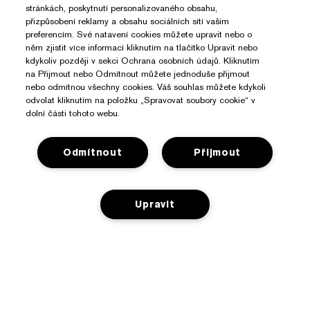
stránkách, poskytnutí personalizovaného obsahu,
přizpůsobení reklamy a obsahu sociálních sítí vašim
preferencím. Své natavení cookies můžete upravit nebo o
něm zjistit více informací kliknutím na tlačítko Upravit nebo
kdykoliv později v sekci Ochrana osobních údajů. Kliknutím
na Přijmout nebo Odmítnout můžete jednoduše přijmout
nebo odmítnou všechny cookies. Váš souhlas můžete kdykoli
odvolat kliknutím na položku „Spravovat soubory cookie“ v
dolní části tohoto webu.
Potřebujete Pomoc?
Odmítnout
Přijmout
Sledování objednávky
O Značce Estée Lauder
Kontaktujte nás
Upravit
Závazky
Kontaktovat Výrobce
Nakupovat
O společnosti
Informace o přepravě
Reklamní akce
Slovníček složek
Vrácení a výměna
Ochrana Osobních Údajů A Podmínky
Vyhledávač prodejen
Kariéra
Často kladené dotazy
Ochrana osobních údajů