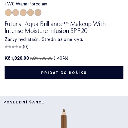
1W0 Warm Porcelain
1W0 Warm Porcelain
1C1 Cool Bone
1N1 Ivory Nude
2W0 Warm Vanilla
3C0 Cool Crème
Futurist Aqua Brilliance™ Makeup With
Intense Moisture Infusion SPF 20
Zářivý, hydratační. Střední až plné krytí.
(0)
Kč1,020.00
(-40%)
KČ1,700.00
PŘIDAT DO KOŠÍKU
POSLEDNÍ ŠANCE