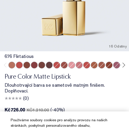
16 Odstíny
676 Flirtatious
676 Flirtatious
559 Demand
829 Expose
690 Don’t Stop
806 No Concessions
812 Change The World
626 Next Romance
680 Rule Breaker
856 Object of Desire
855 Risk It All
662 Rule Maker
681 Lure You In
570 Fiercely
683 Speak 
809 Sec
860 
Pure Color Matte Lipstick
Dlouhotrvající barva se sametově matným finišem.
Doplňovací.
(0)
Kč726.00
(-40%)
KČ1,210.00
Používáme soubory cookies pro analýzu provozu na našich
PŘIDAT DO KOŠÍKU
stránkách, poskytnutí personalizovaného obsahu,