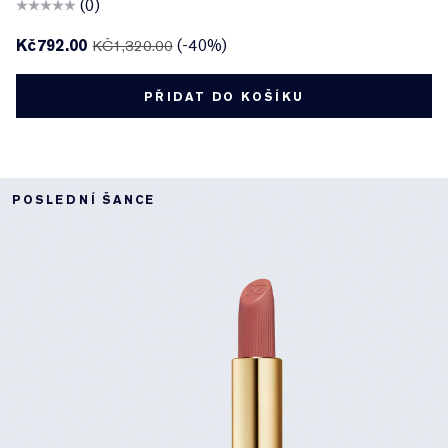
(0)
Kč792.00
(-40%)
KČ1,320.00
PŘIDAT DO KOŠÍKU
POSLEDNÍ ŠANCE