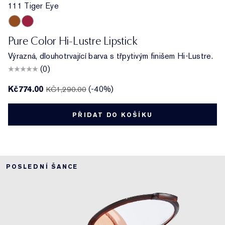
111 Tiger Eye
111 Tiger Eye
563 Hot Kiss
Pure Color Hi-Lustre Lipstick
Výrazná, dlouhotrvající barva s třpytivým finišem Hi-Lustre.
(0)
Kč774.00
(-40%)
KČ1,290.00
PŘIDAT DO KOŠÍKU
POSLEDNÍ ŠANCE