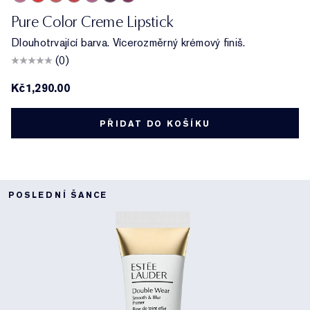
410 Dynamic
816 Carnal
882 Guilty Pleasure
608 Uncontrollable
450 Insolent Plum
685 Midnight Kiss
672 Intoxicating
Pure Color Creme Lipstick
Dlouhotrvající barva. Vícerozměrný krémový finiš.
(0)
Kč1,290.00
PŘIDAT DO KOŠÍKU
POSLEDNÍ ŠANCE