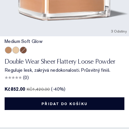
3 Odstíny
Medium Soft Glow
Medium Soft Glow
Extra Light Matte
Deep Soft Glow
Double Wear Sheer Flattery Loose Powder
Reguluje lesk, zakrývá nedokonalosti. Průsvitný finiš.
(0)
Kč852.00
(-40%)
KČ1,420.00
PŘIDAT DO KOŠÍKU