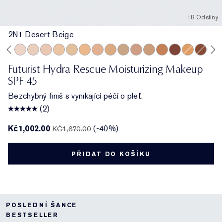
18 Odstíny
2N1 Desert Beige
 Pebble
2C1 Pure Beige
1N0 Porcelain
1N2 Ecru
2C3 Fresco
2N1 Desert Beige
1W2 Sand
2W1 Dawn
3N1 Ivory Beige
3W1 Tawny
3W2 Cashew
3N2 Wheat
4N1 Shell Beige
5W1 Bronze
7N2 Rich Ambe
4W1 Honey
6W1 Sa
8N2
Futurist Hydra Rescue Moisturizing Makeup
SPF 45
Bezchybný finiš s vynikající péčí o pleť.
(2)
Kč1,002.00
(-40%)
KČ1,670.00
PŘIDAT DO KOŠÍKU
POSLEDNÍ ŠANCE
BESTSELLER