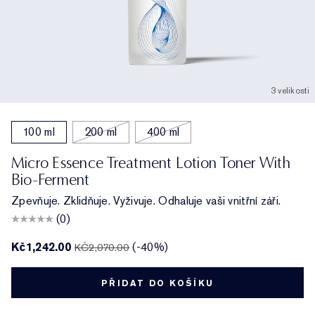
3 velikosti
100 ml
200 ml
400 ml
Micro Essence Treatment Lotion Toner With
Bio-Ferment
Zpevňuje. Zklidňuje. Vyživuje. Odhaluje vaši vnitřní záři.
(0)
Kč1,242.00
(-40%)
KČ2,070.00
PŘIDAT DO KOŠÍKU