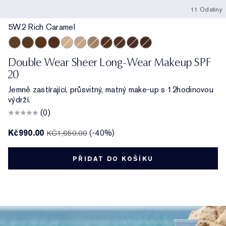
11 Odstíny
5W2 Rich Caramel
5W2 Rich Caramel
6W1 Sandalwood
6C1 Rich Cocoa
7N1 Deep Amber
2C0 Cool Vanilla
2W1 Dawn
3C2 Pebble
7W1 Deep Spice
6N2 Truffle
8C1 Rich Java
8N1 Espresso
Double Wear Sheer Long-Wear Makeup SPF
20
Jemně zastírající, průsvitný, matný make-up s 12hodinovou
výdrží.
(0)
Kč990.00
(-40%)
KČ1,650.00
PŘIDAT DO KOŠÍKU