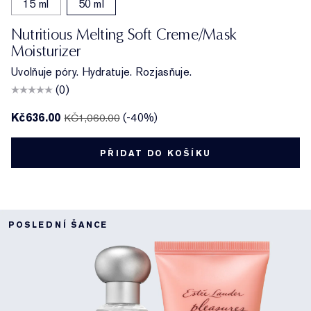
15 ml
50 ml
Nutritious Melting Soft Creme/Mask
Moisturizer
Uvolňuje póry. Hydratuje. Rozjasňuje.
(0)
Kč636.00
(-40%)
KČ1,060.00
PŘIDAT DO KOŠÍKU
POSLEDNÍ ŠANCE