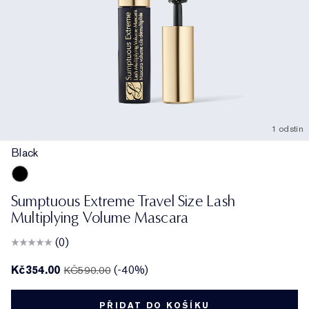
1 odstín
Black
Black
Sumptuous Extreme Travel Size Lash
Multiplying Volume Mascara
(0)
Kč354.00
(-40%)
KČ590.00
PŘIDAT DO KOŠÍKU