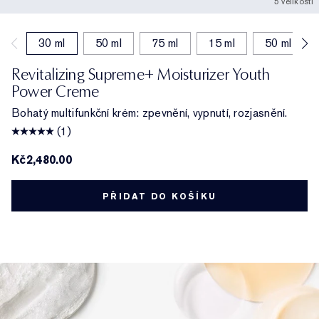
5 velikosti
30 ml
50 ml
75 ml
15 ml
50 ml (dop
Revitalizing Supreme+ Moisturizer Youth
Power Creme
Bohatý multifunkční krém: zpevnění, vypnutí, rozjasnění.
(1)
Kč2,480.00
PŘIDAT DO KOŠÍKU