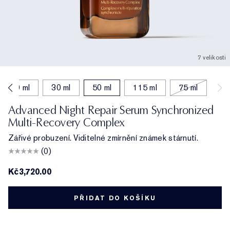
7 velikosti
20 ml
30 ml
50 ml
115 ml
75 ml
Advanced Night Repair Serum Synchronized
Multi-Recovery Complex
Zářivé probuzení. Viditelné zmírnění známek stárnutí.
(0)
Kč3,720.00
PŘIDAT DO KOŠÍKU