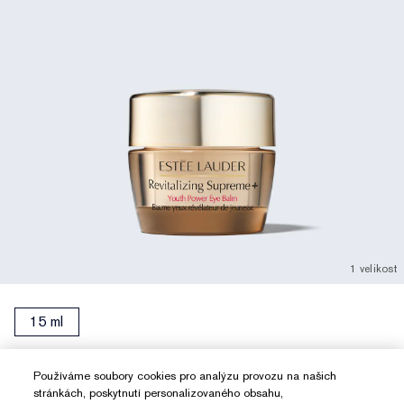
1 velikost
15 ml
Revitalizing Supreme+ Youth Power Eye Balm
Používáme soubory cookies pro analýzu provozu na našich
Multifunkční oční krém: zpevnění, vypnutí, rozjasnění.
stránkách, poskytnutí personalizovaného obsahu,