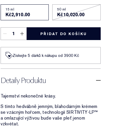
15 ml
50 ml
Kč2,910.00
Kč10,020.00
PŘIDAT DO KOŠÍKU
Získejte 5 dárků k nákupu od 3900 Kč
Detaily Produktu
Tajemství nekonečné krásy.
S tímto hedvábně jemným, blahodárným krémem
se vzácným hořcem, technologií SIRTIVITY-LP™
a omlazující výživou bude vaše pleť jenom
vzkvétat.