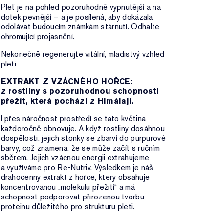
Pleť je na pohled pozoruhodně vypnutější a na
dotek pevnější – a je posílená, aby dokázala
odolávat budoucím známkám stárnutí. Odhalte
ohromující projasnění.
Nekonečně regenerujte vitální, mladistvý vzhled
pleti.
EXTRAKT Z VZÁCNÉHO HOŘCE:
z rostliny s pozoruhodnou schopností
přežít, která pochází z Himálají.
I přes náročnost prostředí se tato květina
každoročně obnovuje. A když rostliny dosáhnou
dospělosti, jejich stonky se zbarví do purpurové
barvy, což znamená, že se může začít s ručním
sběrem. Jejich vzácnou energii extrahujeme
a využíváme pro Re-Nutriv. Výsledkem je náš
drahocenný extrakt z hořce, který obsahuje
koncentrovanou „molekulu přežití“ a má
schopnost podporovat přirozenou tvorbu
proteinu důležitého pro strukturu pleti.