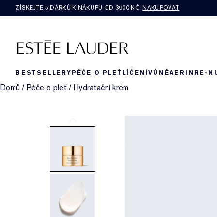
ZÍSKEJTE 5 DÁRKŮ K NÁKUPU OD 3900 KČ.
NAKUPOVAT
BESTSELLERY
PÉČE O PLEŤ
LÍČENÍ
VŮNĚ
AERIN
RE-N
Domů
/
Péče o pleť
/
Hydratační krém