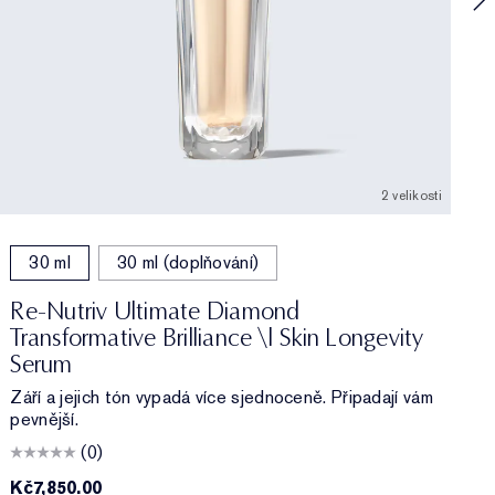
2 velikosti
30 ml
30 ml (doplňování)
Re-Nutriv Ultimate Diamond
Transformative Brilliance \| Skin Longevity
Serum
Září a jejich tón vypadá více sjednoceně. Připadají vám
pevnější.
(0)
Kč7,850.00
K