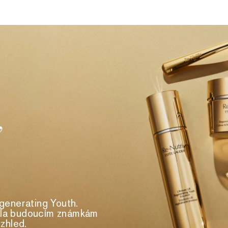
generating Youth.
ávala budoucím známkám
zhled.