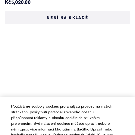
Kč5,020.00
NENÍ NA SKLADĚ
Používáme soubory cookies pro analýzu provozu na našich
stránkách, poskytnutí personalizovaného obsahu,
přizpůsobení reklamy a obsahu sociálních sítí vašim
preferencím. Své natavení cookies můžete upravit nebo o
něm zjistit více informací kliknutím na tlačítko Upravit nebo
kdykoliv později v sekci Ochrana osobních údajů. Kliknutím