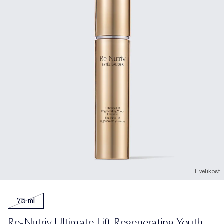
1 velikost
75 ml
Re-Nutriv Ultimate Lift Regenerating Youth