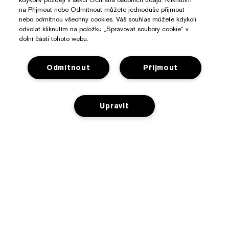
na Přijmout nebo Odmítnout můžete jednoduše přijmout
nebo odmítnou všechny cookies. Váš souhlas můžete kdykoli
odvolat kliknutím na položku „Spravovat soubory cookie“ v
dolní části tohoto webu.
Odmítnout
Přijmout
Potřebujete Pomoc?
Upravit
Sledování objednávky
O Značce Estée Lauder
Kontaktujte nás
Závazky
Kontaktovat Výrobce
Nakupovat
O společnosti
Informace o přepravě
Reklamní akce
Slovníček složek
Vrácení a výměna
Ochrana Osobních Údajů A Podmínky
Vyhledávač prodejen
Kariéra
Často kladené dotazy
Ochrana osobních údajů