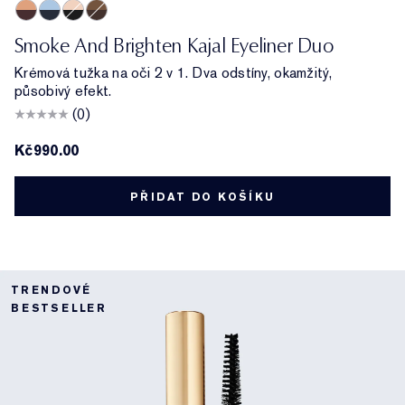
Bordeaux/Ivory
Marine/Sky Blue
Noir/Cream
Dark Chocolate/Rich Bronze
Smoke And Brighten Kajal Eyeliner Duo
Krémová tužka na oči 2 v 1. Dva odstíny, okamžitý,
působivý efekt.
(0)
Kč990.00
PŘIDAT DO KOŠÍKU
TRENDOVÉ
BESTSELLER