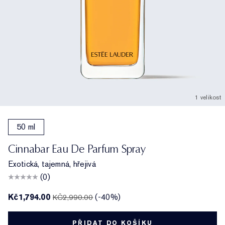
1 velikost
50 ml
Cinnabar Eau De Parfum Spray
Exotická, tajemná, hřejivá
(0)
Kč1,794.00
(-40%)
KČ2,990.00
PŘIDAT DO KOŠÍKU