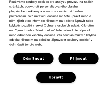
Používáme soubory cookies pro analýzu provozu na našich
stránkách, poskytnutí personalizovaného obsahu,
přizpůsobení reklamy a obsahu sociálních sítí vašim
preferencím. Své natavení cookies můžete upravit nebo o
něm zjistit více informací kliknutím na tlačítko Upravit nebo
kdykoliv později v sekci Ochrana osobních údajů. Kliknutím
na Přijmout nebo Odmítnout můžete jednoduše přijmout
nebo odmítnou všechny cookies. Váš souhlas můžete kdykoli
odvolat kliknutím na položku „Spravovat soubory cookie“ v
dolní části tohoto webu.
Odmítnout
Přijmout
Upravit
Potřebujete Pomoc?
Sledování objednávky
O Značce Estée Lauder
Kontaktujte nás
PŘIDAT DO KOŠÍKU
Závazky
Kontaktovat Výrobce
Nakupovat