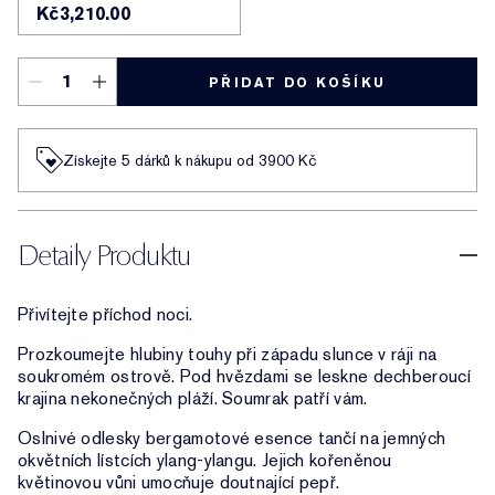
Kč3,210.00
PŘIDAT DO KOŠÍKU
Získejte 5 dárků k nákupu od 3900 Kč
Detaily Produktu
Přivítejte příchod noci.
Prozkoumejte hlubiny touhy při západu slunce v ráji na
soukromém ostrově. Pod hvězdami se leskne dechberoucí
krajina nekonečných pláží. Soumrak patří vám.
Oslnivé odlesky bergamotové esence tančí na jemných
okvětních lístcích ylang-ylangu. Jejich kořeněnou
květinovou vůni umocňuje doutnající pepř.