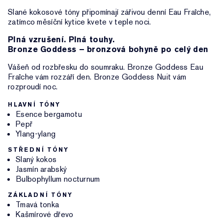
Slané kokosové tóny připomínají zářivou denní Eau Fraîche,
zatímco měsíční kytice kvete v teple noci.
Plná vzrušení. Plná touhy.
Bronze Goddess – bronzová bohyně po celý den
Vášeň od rozbřesku do soumraku. Bronze Goddess Eau
Fraîche vám rozzáří den. Bronze Goddess Nuit vám
rozproudí noc.
HLAVNÍ TÓNY
Esence bergamotu
Pepř
Ylang-ylang
STŘEDNÍ TÓNY
Slaný kokos
Jasmín arabský
Bulbophyllum nocturnum
ZÁKLADNÍ TÓNY
Tmavá tonka
Kašmírové dřevo