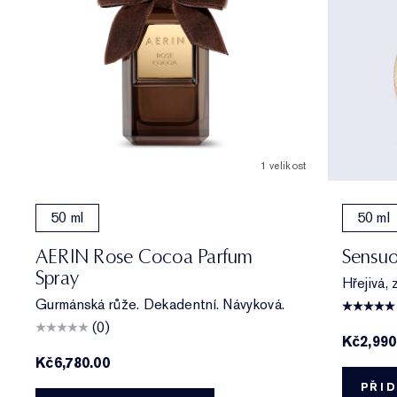
1 velikost
50 ml
50 ml
AERIN Rose Cocoa Parfum
Sensuo
Spray
Hřejivá, 
Gurmánská růže. Dekadentní. Návyková.
(0)
Kč2,990
Kč6,780.00
PŘID