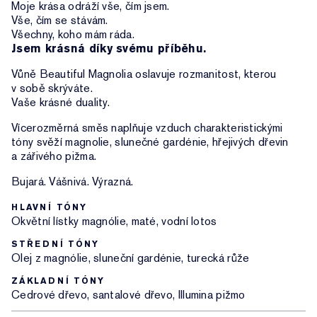
Moje krása odráží vše, čím jsem.
Vše, čím se stávám.
Všechny, koho mám ráda.
Jsem krásná díky svému příběhu.
Vůně Beautiful Magnolia oslavuje rozmanitost, kterou
v sobě skrýváte.
Vaše krásné duality.
Vícerozměrná směs naplňuje vzduch charakteristickými
tóny svěží magnolie, slunečné gardénie, hřejivých dřevin
a zářivého pižma.
Bujará. Vášnivá. Výrazná.
HLAVNÍ TÓNY
Okvětní lístky magnólie, maté, vodní lotos
STŘEDNÍ TÓNY
Olej z magnólie, sluneční gardénie, turecká růže
ZÁKLADNÍ TÓNY
Cedrové dřevo, santalové dřevo, Illumina pižmo