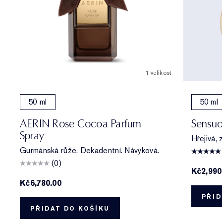
1 velikost
50 ml
50 ml
AERIN Rose Cocoa Parfum
Sensuo
Spray
Hřejivá, 
Gurmánská růže. Dekadentní. Návyková.
(0)
Kč2,990
Kč6,780.00
PŘID
PŘIDAT DO KOŠÍKU