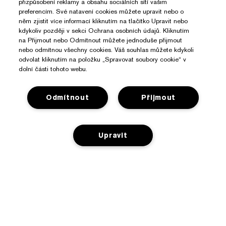
přizpůsobení reklamy a obsahu sociálních sítí vašim
preferencím. Své natavení cookies můžete upravit nebo o
něm zjistit více informací kliknutím na tlačítko Upravit nebo
kdykoliv později v sekci Ochrana osobních údajů. Kliknutím
na Přijmout nebo Odmítnout můžete jednoduše přijmout
nebo odmítnou všechny cookies. Váš souhlas můžete kdykoli
odvolat kliknutím na položku „Spravovat soubory cookie“ v
dolní části tohoto webu.
Odmítnout
Přijmout
Upravit
Potřebujete Pomoc?
Sledování objednávky
O Značce Estée Lauder
Kontaktujte nás
PŘIDAT DO KOŠÍKU
Závazky
Kontaktovat Výrobce
Nakupovat
O společnosti
Informace o přepravě
Reklamní akce