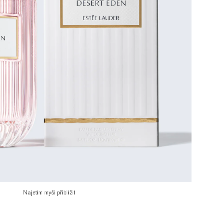
Najetím myši přiblížit