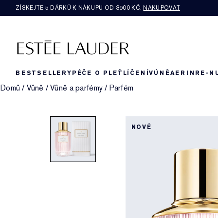
ZÍSKEJTE 5 DÁRKŮ K NÁKUPU OD 3900 KČ.
NAKUPOVAT
BESTSELLERY
PÉČE O PLEŤ
LÍČENÍ
VŮNĚ
AERIN
RE-N
Domů
/
Vůně
/
Vůně a parfémy
/
Parfém
NOVÉ