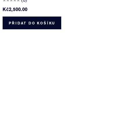
(0)
Kč2,500.00
K
PŘIDAT DO KOŠÍKU