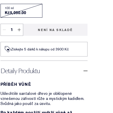
100 ml
Kč5,050.00
NENÍ NA SKLADĚ
Získejte 5 dárků k nákupu od 3900 Kč
Detaily Produktu
PŘÍBĚH VŮNĚ
Ušlechtilé santalové dřevo je obklopené
vznešenou zářivostí růže a mystickým kadidlem.
Svůdná jako poušť za úsvitu.
Po každém použití vydrží vůně až