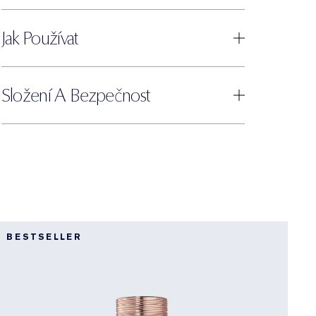
Jak Používat
Složení A Bezpečnost
BESTSELLER
E
N
A
D