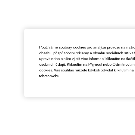
Používáme soubory cookies pro analýzu provozu na našic
obsahu, přizpůsobení reklamy a obsahu sociálních sítí v
upravit nebo o něm zjistit více informací kliknutím na tlač
osobních údajů. Kliknutím na Přijmout nebo Odmítnout 
cookies. Váš souhlas můžete kdykoli odvolat kliknutím na 
tohoto webu.
Potřebujete Pomoc?
Sledování objednávky