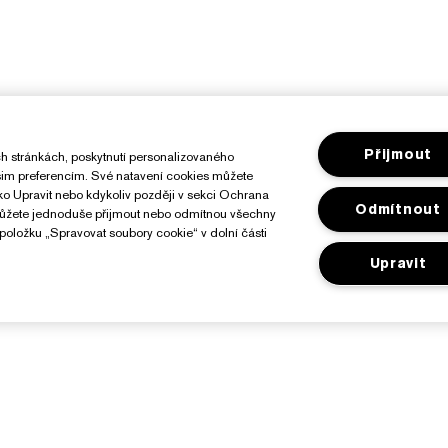
Přijmout
h stránkách, poskytnutí personalizovaného
ašim preferencím. Své natavení cookies můžete
ítko Upravit nebo kdykoliv později v sekci Ochrana
Odmítnout
můžete jednoduše přijmout nebo odmítnou všechny
položku „Spravovat soubory cookie“ v dolní části
Upravit
O Značce Estée Lauder
Nakupovat
Závazky
Reklamní akce