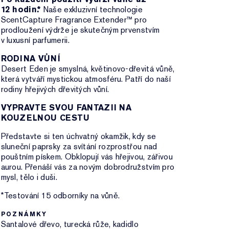
12 hodin.*
Naše exkluzivní technologie
ScentCapture Fragrance Extender™ pro
prodloužení výdrže je skutečným prvenstvím
v luxusní parfumerii.
RODINA VŮNÍ
Desert Eden je smyslná, květinovo-dřevitá vůně,
která vytváří mystickou atmosféru. Patří do naší
rodiny hřejivých dřevitých vůní.
VYPRAVTE SVOU FANTAZII NA
KOUZELNOU CESTU
Představte si ten úchvatný okamžik, kdy se
sluneční paprsky za svítání rozprostřou nad
pouštním pískem. Obklopují vás hřejivou, zářivou
aurou. Přenáší vás za novým dobrodružstvím pro
mysl, tělo i duši.
*Testování 15 odborníky na vůně.
POZNÁMKY
Santalové dřevo, turecká růže, kadidlo