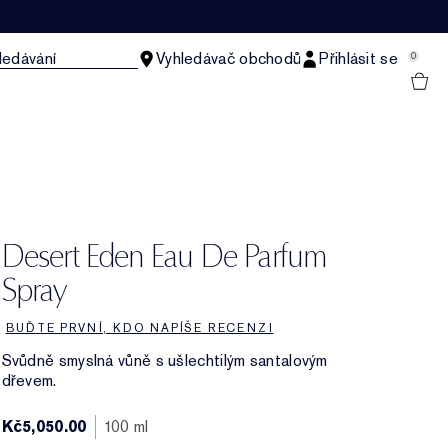
ledávání
Vyhledávač obchodů
Přihlásit se
0
Desert Eden Eau De Parfum
Spray
BUĎTE PRVNÍ, KDO NAPÍŠE RECENZI
Svůdně smyslná vůně s ušlechtilým santalovým
dřevem.
Kč5,050.00
100 ml