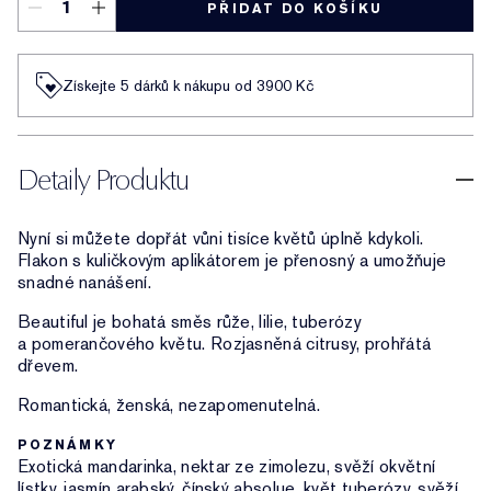
PŘIDAT DO KOŠÍKU
Získejte 5 dárků k nákupu od 3900 Kč
Detaily Produktu
Nyní si můžete dopřát vůni tisíce květů úplně kdykoli.
Flakon s kuličkovým aplikátorem je přenosný a umožňuje
snadné nanášení.
Beautiful je bohatá směs růže, lilie, tuberózy
a pomerančového květu. Rozjasněná citrusy, prohřátá
dřevem.
Romantická, ženská, nezapomenutelná.
POZNÁMKY
Exotická mandarinka, nektar ze zimolezu, svěží okvětní
lístky, jasmín arabský, čínský absolue, květ tuberózy, svěží