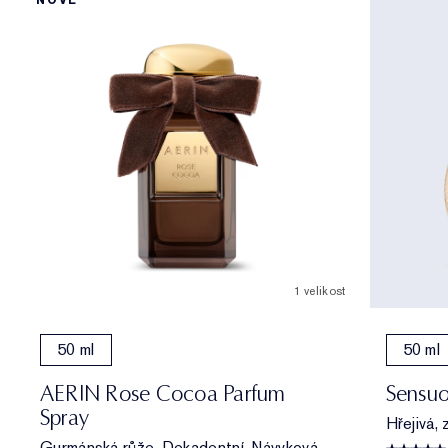
NOVÉ
1 velikost
50 ml
50 ml
AERIN Rose Cocoa Parfum
Sensuo
Spray
Hřejivá, 
Gurmánská růže. Dekadentní. Návyková.