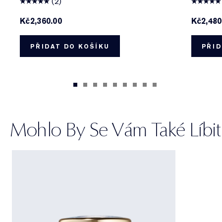
(2)
Kč2,360.00
Kč2,480
PŘIDAT DO KOŠÍKU
PŘID
Mohlo By Se Vám Také Líbit