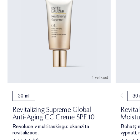
1 velikost
30 ml
30 
Revitalizing Supreme Global
Revita
Anti-Aging CC Creme SPF 10
Moistu
Revoluce v multitaskingu: okamžitá
Bohatý m
revitalizace.
vypnutí, 