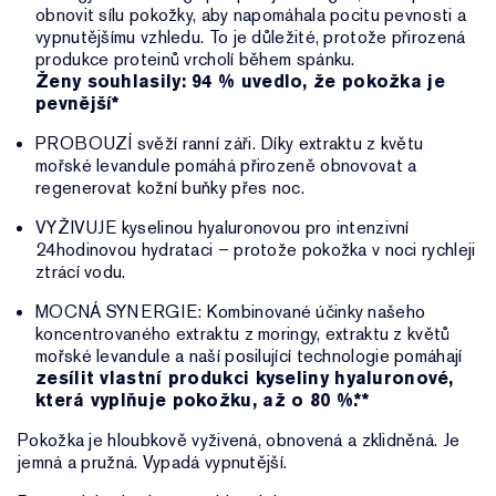
obnovit sílu pokožky, aby napomáhala pocitu pevnosti a
vypnutějšímu vzhledu. To je důležité, protože přirozená
produkce proteinů vrcholí během spánku.
Ženy souhlasily: 94 % uvedlo, že pokožka je
pevnější*
PROBOUZÍ svěží ranní záři. Díky extraktu z květu
mořské levandule pomáhá přirozeně obnovovat a
regenerovat kožní buňky přes noc.
VYŽIVUJE kyselinou hyaluronovou pro intenzivní
24hodinovou hydrataci – protože pokožka v noci rychleji
ztrácí vodu.
MOCNÁ SYNERGIE: Kombinované účinky našeho
koncentrovaného extraktu z moringy, extraktu z květů
mořské levandule a naší posilující technologie pomáhají
zesílit vlastní produkci kyseliny hyaluronové,
která vyplňuje pokožku, až o 80 %.**
Pokožka je hloubkově vyživená, obnovená a zklidněná. Je
jemná a pružná. Vypadá vypnutější.