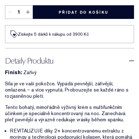
PŘIDAT DO KOŠÍKU
Získejte 5 dárků k nákupu od 3900 Kč
Detaily Produktu
Finish:
Zářívý
Síla je ve vaší pokožce. Vypadá pevnější, zářivější,
omlazená – a více vypnutá. Probouzejte se každé ráno s
rozjasněnou pletí.
Tento bohatý, mimořádně výživný krém s multifunkčním
účinkem je speciálně koncentrovaný na noc. Zanechává
pleť pevnější a výrazně redukuje vrásky během spánku.
REVITALIZUJE díky 2× koncentrovanému extraktu z
moringy a technologii podporující kolagen, která pomáhá