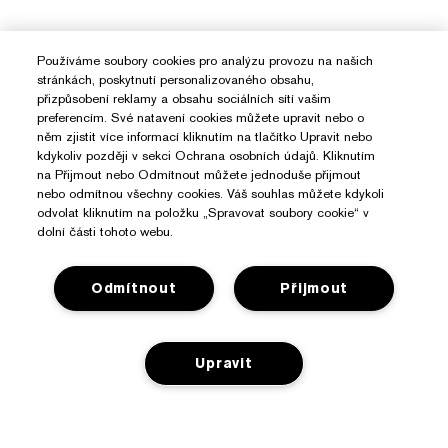
Používáme soubory cookies pro analýzu provozu na našich
stránkách, poskytnutí personalizovaného obsahu,
přizpůsobení reklamy a obsahu sociálních sítí vašim
preferencím. Své natavení cookies můžete upravit nebo o
něm zjistit více informací kliknutím na tlačítko Upravit nebo
kdykoliv později v sekci Ochrana osobních údajů. Kliknutím
na Přijmout nebo Odmítnout můžete jednoduše přijmout
nebo odmítnou všechny cookies. Váš souhlas můžete kdykoli
odvolat kliknutím na položku „Spravovat soubory cookie“ v
dolní části tohoto webu.
Odmítnout
Přijmout
Potřebujete Pomoc?
Upravit
Sledování objednávky
O Značce Estée Lauder
Kontaktujte nás
Závazky