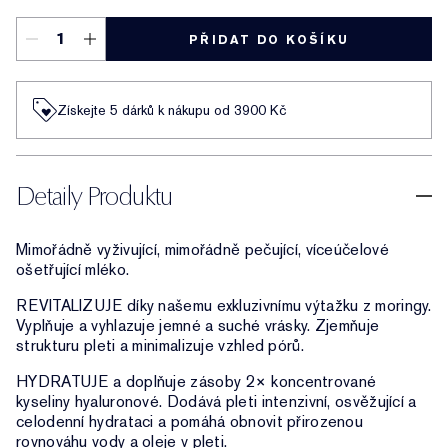
PŘIDAT DO KOŠÍKU
Získejte 5 dárků k nákupu od 3900 Kč
Detaily Produktu
Mimořádně vyživující, mimořádně pečující, víceúčelové
ošetřující mléko.
REVITALIZUJE díky našemu exkluzivnímu výtažku z moringy.
Vyplňuje a vyhlazuje jemné a suché vrásky. Zjemňuje
strukturu pleti a minimalizuje vzhled pórů.
HYDRATUJE a doplňuje zásoby 2× koncentrované
kyseliny hyaluronové. Dodává pleti intenzivní, osvěžující a
celodenní hydrataci a pomáhá obnovit přirozenou
rovnováhu vody a oleje v pleti.