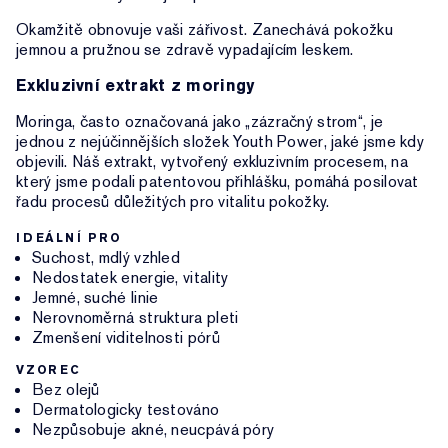
Okamžitě obnovuje vaši zářivost. Zanechává pokožku
jemnou a pružnou se zdravě vypadajícím leskem.
Exkluzivní extrakt z moringy
Moringa, často označovaná jako „zázračný strom“, je
jednou z nejúčinnějších složek Youth Power, jaké jsme kdy
objevili. Náš extrakt, vytvořený exkluzivním procesem, na
který jsme podali patentovou přihlášku, pomáhá posilovat
řadu procesů důležitých pro vitalitu pokožky.
IDEÁLNÍ PRO
Suchost, mdlý vzhled
Nedostatek energie, vitality
Jemné, suché linie
Nerovnoměrná struktura pleti
Zmenšení viditelnosti pórů
VZOREC
Bez olejů
Dermatologicky testováno
Nezpůsobuje akné, neucpává póry