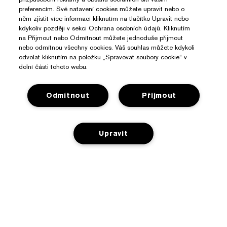
preferencím. Své natavení cookies můžete upravit nebo o
něm zjistit více informací kliknutím na tlačítko Upravit nebo
kdykoliv později v sekci Ochrana osobních údajů. Kliknutím
na Přijmout nebo Odmítnout můžete jednoduše přijmout
nebo odmítnou všechny cookies. Váš souhlas můžete kdykoli
odvolat kliknutím na položku „Spravovat soubory cookie“ v
dolní části tohoto webu.
Odmítnout
Přijmout
Potřebujete Pomoc?
Upravit
Sledování objednávky
O Značce Estée Lauder
Kontaktujte nás
Závazky
PŘIDAT DO KOŠÍKU
Kontaktovat Výrobce
Nakupovat
O společnosti
Informace o přepravě
Reklamní akce
Slovníček složek
Vrácení a výměna
Ochrana Osobních Údajů A Podmínky