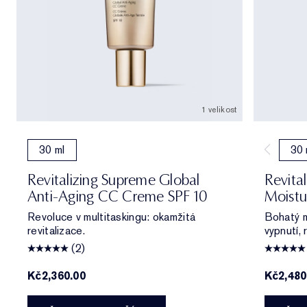
1 velikost
30 ml
30 
Revitalizing Supreme Global
Revita
Anti-Aging CC Creme SPF 10
Moistu
Revoluce v multitaskingu: okamžitá
Bohatý m
revitalizace.
vypnutí, 
(2)
Kč2,360.00
Kč2,480