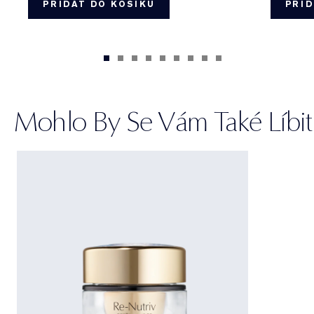
PŘIDAT DO KOŠÍKU
PŘID
Mohlo By Se Vám Také Líbit