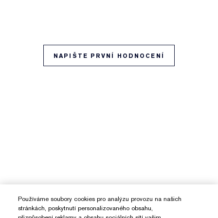
NAPIŠTE PRVNÍ HODNOCENÍ
Používáme soubory cookies pro analýzu provozu na našich
stránkách, poskytnutí personalizovaného obsahu,
přizpůsobení reklamy a obsahu sociálních sítí vašim