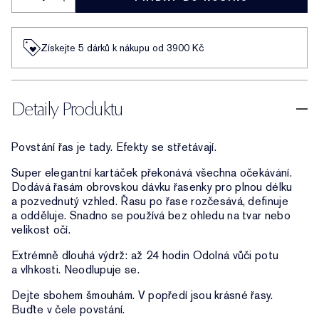
Získejte 5 dárků k nákupu od 3900 Kč
Detaily Produktu
Povstání řas je tady. Efekty se střetávají.
Super elegantní kartáček překonává všechna očekávání.
Dodává řasám obrovskou dávku řasenky pro plnou délku
a pozvednutý vzhled. Řasu po řase rozčesává, definuje
a odděluje. Snadno se používá bez ohledu na tvar nebo
velikost očí.
Extrémně dlouhá výdrž: až 24 hodin Odolná vůči potu
a vlhkosti. Neodlupuje se.
Dejte sbohem šmouhám. V popředí jsou krásné řasy.
Buďte v čele povstání.