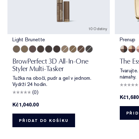
10 Odstíny
Light Brunette
Prenup
Light Brunette
Taupe
Brunette
Cool Brown
Blackened Brown
Dark Brunette
Cool Blonde
Warm Blonde
Auburn
Cool Grey
Prenup
Galle
A
BrowPerfect 3D All-In-One
The Es
Styler Multi-Tasker
Tvarujte
námahy.
Tužka na obočí, pudr a gel v jednom.
Vydrží 24 hodin.
(0)
Kč1,680
Kč1,040.00
PŘID
PŘIDAT DO KOŠÍKU