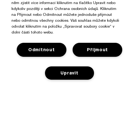
něm zjistit více informací kliknutím na tlačítko Upravit nebo
kdykoliv později v sekci Ochrana osobních údajů. Kliknutím
na Přijmout nebo Odmítnout můžete jednoduše přijmout
nebo odmítnou všechny cookies. Váš souhlas můžete kdykoli
odvolat kliknutím na položku „Spravovat soubory cookie“ v
dolní části tohoto webu.
Odmítnout
Přijmout
Upravit
Potřebujete Pomoc?
Sledování objednávky
O Značce Estée Lauder
Kontaktujte nás
PŘIDAT DO KOŠÍKU
Závazky
Kontaktovat Výrobce
Nakupovat
O společnosti
Informace o přepravě
Reklamní akce
Slovníček složek
Vrácení a výměna
Ochrana Osobních Údajů A Podmínky