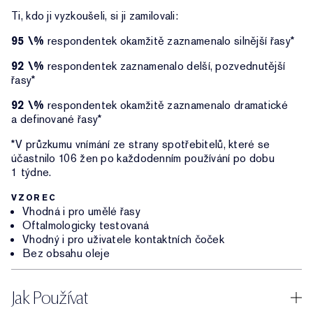
Ti, kdo ji vyzkoušeli, si ji zamilovali:
95 \%
respondentek okamžitě zaznamenalo silnější řasy*
92 \%
respondentek zaznamenalo delší, pozvednutější
řasy*
92 \%
respondentek okamžitě zaznamenalo dramatické
a definované řasy*
*V průzkumu vnímání ze strany spotřebitelů, které se
účastnilo 106 žen po každodenním používání po dobu
1 týdne.
VZOREC
Vhodná i pro umělé řasy
Oftalmologicky testovaná
Vhodný i pro uživatele kontaktních čoček
Bez obsahu oleje
Jak Používat