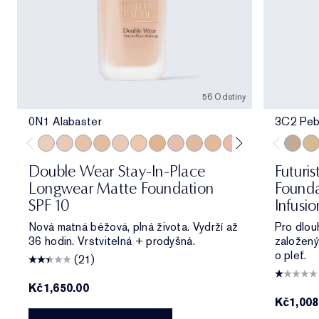
56 Odstíny
0N1 Alabaster
3C2 Peb
0N1 Alabaster
1C0 Shell
1N0 Porcelain
1W0 Warm Porcelain
1C1 Cool Bone
1N1 Ivory Nude
1W1 Bone
1C2 Petal
1N2 Ecru
1W2 Sand
2C0 Cool Vanilla
2C1 Pure Beig
2N1 Desert
2W1 Da
3C2 Pe
2W1.
1C1
Double Wear Stay-In-Place
Futuris
Longwear Matte Foundation
Founda
SPF 10
Infusi
Nová matná béžová, plná života. Vydrží až
Pro dlou
36 hodin. Vrstvitelná + prodyšná.
založený
o pleť.
(21)
Kč1,650.00
Kč1,00