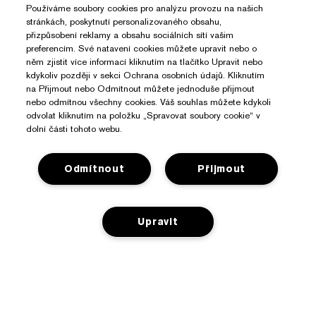
Používáme soubory cookies pro analýzu provozu na našich
stránkách, poskytnutí personalizovaného obsahu,
přizpůsobení reklamy a obsahu sociálních sítí vašim
preferencím. Své natavení cookies můžete upravit nebo o
něm zjistit více informací kliknutím na tlačítko Upravit nebo
kdykoliv později v sekci Ochrana osobních údajů. Kliknutím
na Přijmout nebo Odmítnout můžete jednoduše přijmout
nebo odmítnou všechny cookies. Váš souhlas můžete kdykoli
odvolat kliknutím na položku „Spravovat soubory cookie“ v
dolní části tohoto webu.
Odmítnout
Přijmout
Upravit
Potřebujete Pomoc?
Sledování objednávky
O Značce Estée Lauder
Kontaktujte nás
PŘIDAT DO KOŠÍKU
Závazky
Kontaktovat Výrobce