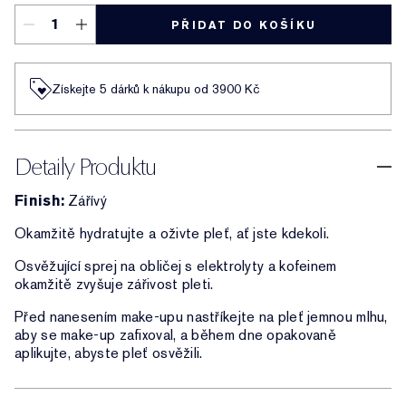
PŘIDAT DO KOŠÍKU
Získejte 5 dárků k nákupu od 3900 Kč
Detaily Produktu
Finish:
Zářívý
Okamžitě hydratujte a oživte pleť, ať jste kdekoli.
Osvěžující sprej na obličej s elektrolyty a kofeinem
okamžitě zvyšuje zářivost pleti.
Před nanesením make-upu nastříkejte na pleť jemnou mlhu,
aby se make-up zafixoval, a během dne opakovaně
aplikujte, abyste pleť osvěžili.