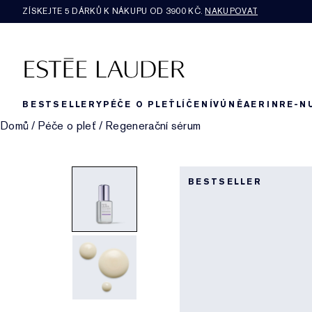
ZÍSKEJTE 5 DÁRKŮ K NÁKUPU OD 3900 KČ.
NAKUPOVAT
BESTSELLERY
PÉČE O PLEŤ
LÍČENÍ
VŮNĚ
AERIN
RE-N
Domů
/
Péče o pleť
/
Regenerační sérum
BESTSELLER