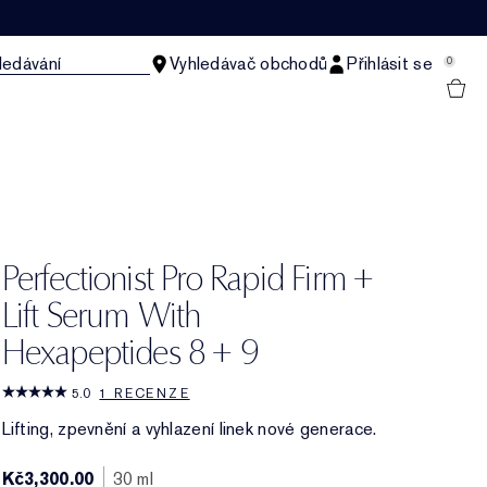
ledávání
Vyhledávač obchodů
Přihlásit se
0
Perfectionist Pro Rapid Firm +
Lift Serum With
Hexapeptides 8 + 9
5.0
1 RECENZE
Lifting, zpevnění a vyhlazení linek nové generace.
Kč3,300.00
30 ml