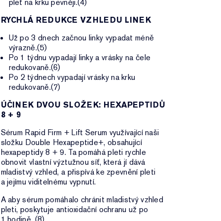
pleť na krku pevněji.(4)
RYCHLÁ REDUKCE VZHLEDU LINEK
Už po 3 dnech začnou linky vypadat méně
výrazně.(5)
Po 1 týdnu vypadají linky a vrásky na čele
redukovaně.(6)
Po 2 týdnech vypadají vrásky na krku
redukovaně.(7)
ÚČINEK DVOU SLOŽEK: HEXAPEPTIDŮ
8 + 9
Sérum Rapid Firm + Lift Serum využívající naši
složku Double Hexapeptide+, obsahující
hexapeptidy 8 + 9. Ta pomáhá pleti rychle
obnovit vlastní výztužnou síť, která jí dává
mladistvý vzhled, a přispívá ke zpevnění pleti
a jejímu viditelnému vypnutí.
A aby sérum pomáhalo chránit mladistvý vzhled
pleti, poskytuje antioxidační ochranu už po
1 hodině. (8)