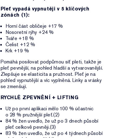
Pleť vypadá vypnutěji v 5 klíčových
zónách (1):
Horní část obličeje +17 %
Nosoretní rýhy +24 %
Tváře +18 %
Čelist +12 %
Krk +19 %
Pomáhá posilovat podpůrnou síť pleti, takže je
pleť pevnější, na pohled hladší a vytvarovanější.
Zlepšuje se elasticita a pružnost. Pleť je na
pohled vypnutější a víc vyplněná. Linky a vrásky
se zmenšují.
RYCHLÉ ZPEVNĚNÍ + LIFTING
Už po první aplikaci mělo 100 % účastnic
o 28 % pružnější pleť.(2)
84 % žen uvedlo, že už po 3 dnech působí
pleť celkově pevněji.(3)
83 % žen uvedlo, že už po 4 týdnech působí