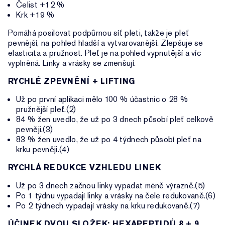
Čelist +12 %
Krk +19 %
Pomáhá posilovat podpůrnou síť pleti, takže je pleť
pevnější, na pohled hladší a vytvarovanější. Zlepšuje se
elasticita a pružnost. Pleť je na pohled vypnutější a víc
vyplněná. Linky a vrásky se zmenšují.
RYCHLÉ ZPEVNĚNÍ + LIFTING
Už po první aplikaci mělo 100 % účastnic o 28 %
pružnější pleť.(2)
84 % žen uvedlo, že už po 3 dnech působí pleť celkově
pevněji.(3)
83 % žen uvedlo, že už po 4 týdnech působí pleť na
krku pevněji.(4)
RYCHLÁ REDUKCE VZHLEDU LINEK
Už po 3 dnech začnou linky vypadat méně výrazně.(5)
Po 1 týdnu vypadají linky a vrásky na čele redukovaně.(6)
Po 2 týdnech vypadají vrásky na krku redukovaně.(7)
ÚČINEK DVOU SLOŽEK: HEXAPEPTIDŮ 8 + 9