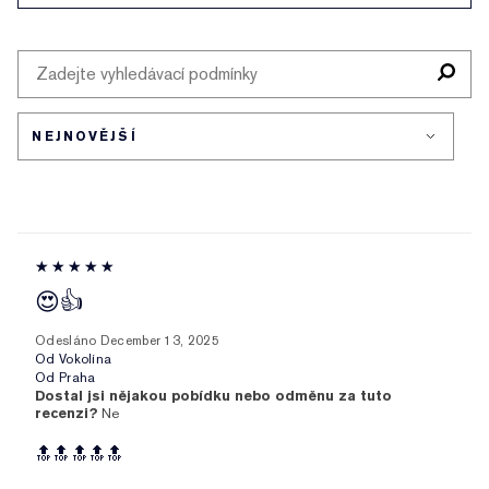
😍👍
Odesláno
December 13, 2025
Od
Vokolína
Od
Praha
Dostal jsi nějakou pobídku nebo odměnu za tuto
recenzi?
Ne
🔝🔝🔝🔝🔝