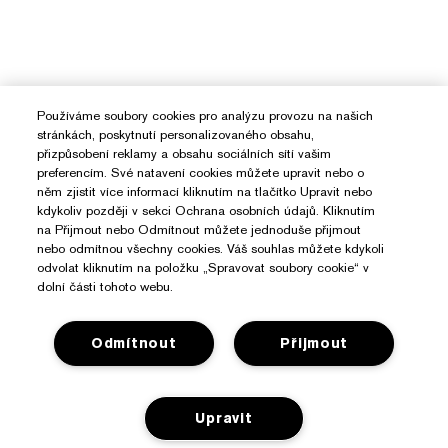
Používáme soubory cookies pro analýzu provozu na našich
stránkách, poskytnutí personalizovaného obsahu,
přizpůsobení reklamy a obsahu sociálních sítí vašim
preferencím. Své natavení cookies můžete upravit nebo o
něm zjistit více informací kliknutím na tlačítko Upravit nebo
kdykoliv později v sekci Ochrana osobních údajů. Kliknutím
na Přijmout nebo Odmítnout můžete jednoduše přijmout
nebo odmítnou všechny cookies. Váš souhlas můžete kdykoli
odvolat kliknutím na položku „Spravovat soubory cookie“ v
dolní části tohoto webu.
Odmítnout
Přijmout
Potřebujete Pomoc?
Upravit
Sledování objednávky
O Značce Estée Lauder