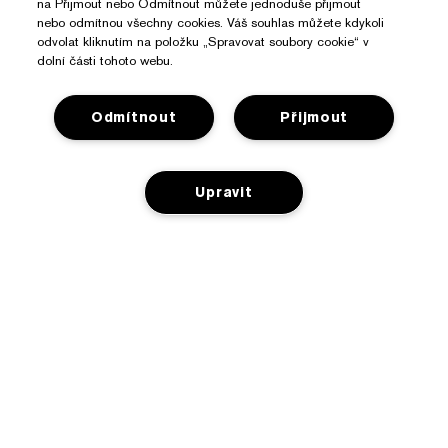
na Přijmout nebo Odmítnout můžete jednoduše přijmout
nebo odmítnou všechny cookies. Váš souhlas můžete kdykoli
odvolat kliknutím na položku „Spravovat soubory cookie“ v
dolní části tohoto webu.
Odmítnout
Přijmout
Upravit
Potřebujete Pomoc?
Sledování objednávky
O Značce Estée Lauder
Kontaktujte nás
PŘIDAT DO KOŠÍKU
Závazky
Kontaktovat Výrobce
Nakupovat
O společnosti
Informace o přepravě
Reklamní akce
Slovníček složek
Vrácení a výměna
Ochrana Osobních Údajů A Podmínky
Vyhledávač prodejen
Kariéra
Často kladené dotazy
Ochrana osobních údajů