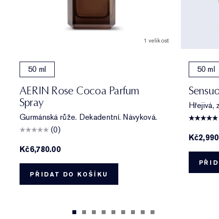
1 velikost
50 ml
50 ml
AERIN Rose Cocoa Parfum
Sensuo
Spray
Hřejivá, 
Gurmánská růže. Dekadentní. Návyková.
(0)
Kč2,990
Kč6,780.00
PŘID
PŘIDAT DO KOŠÍKU