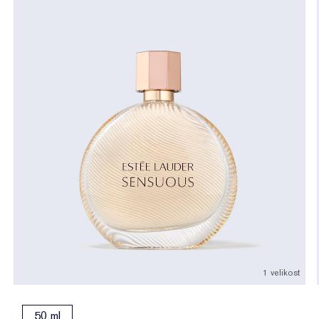
1 velikost
50 ml