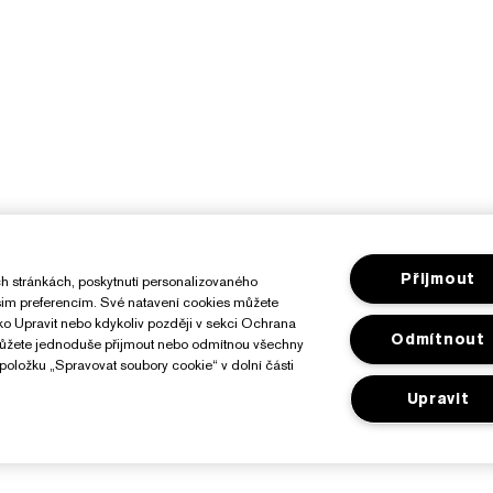
Přijmout
h stránkách, poskytnutí personalizovaného
ašim preferencím. Své natavení cookies můžete
ítko Upravit nebo kdykoliv později v sekci Ochrana
Odmítnout
můžete jednoduše přijmout nebo odmítnou všechny
položku „Spravovat soubory cookie“ v dolní části
Upravit