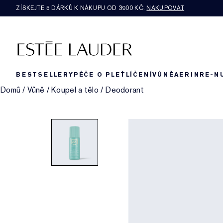
ZÍSKEJTE 5 DÁRKŮ K NÁKUPU OD 3900 KČ.
NAKUPOVAT
BESTSELLERY
PÉČE O PLEŤ
LÍČENÍ
VŮNĚ
AERIN
RE-N
Domů
/
Vůně
/
Koupel a tělo
/
Deodorant