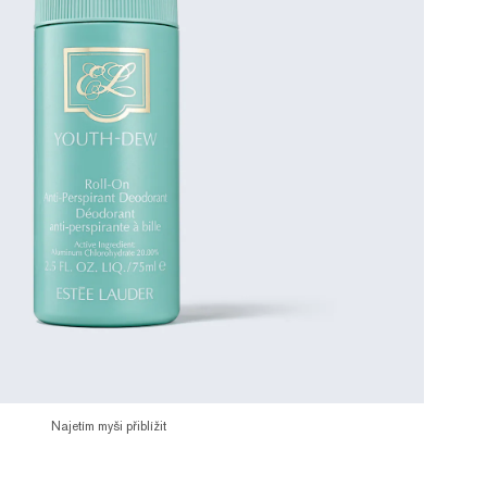
Najetím myši přiblížit