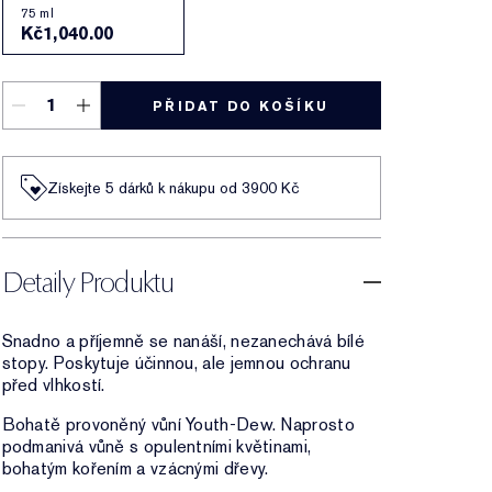
75 ml
Kč1,040.00
PŘIDAT DO KOŠÍKU
Získejte 5 dárků k nákupu od 3900 Kč
Detaily Produktu
Snadno a příjemně se nanáší, nezanechává bílé
stopy. Poskytuje účinnou, ale jemnou ochranu
před vlhkostí.
Bohatě provoněný vůní Youth-Dew. Naprosto
podmanivá vůně s opulentními květinami,
bohatým kořením a vzácnými dřevy.