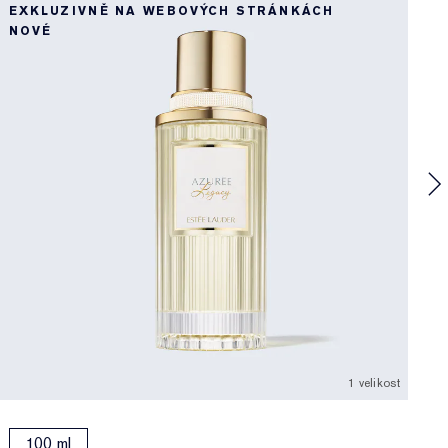
EXKLUZIVNĚ NA WEBOVÝCH STRÁNKÁCH
P
NOVÉ
D
F
K
v
1 velikost
100 ml