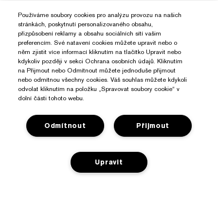
Používáme soubory cookies pro analýzu provozu na našich
stránkách, poskytnutí personalizovaného obsahu,
přizpůsobení reklamy a obsahu sociálních sítí vašim
preferencím. Své natavení cookies můžete upravit nebo o
něm zjistit více informací kliknutím na tlačítko Upravit nebo
kdykoliv později v sekci Ochrana osobních údajů. Kliknutím
na Přijmout nebo Odmítnout můžete jednoduše přijmout
nebo odmítnou všechny cookies. Váš souhlas můžete kdykoli
odvolat kliknutím na položku „Spravovat soubory cookie“ v
dolní části tohoto webu.
Odmítnout
Přijmout
Upravit
Potřebujete Pomoc?
Sledování objednávky
O Značce Estée Lauder
Kontaktujte nás
PŘIDAT DO KOŠÍKU