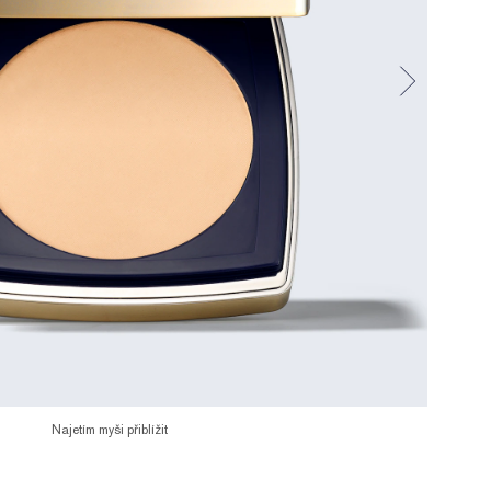
Najetím myši přiblížit