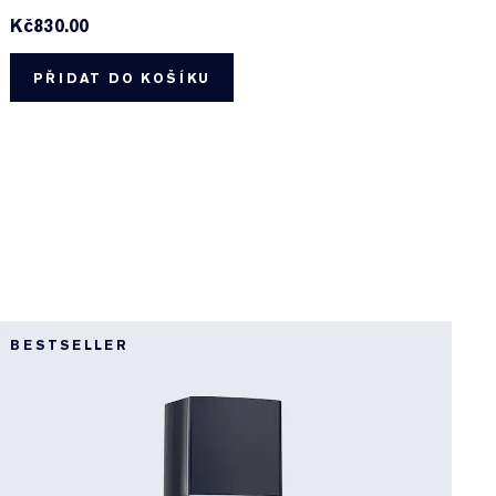
Kč830.00
K
PŘIDAT DO KOŠÍKU
E
BESTSELLER
N
E
T
T
a