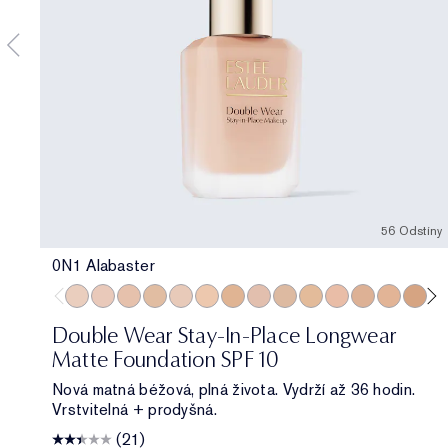
56 Odstíny
0N1 Alabaster
0N1 Alabaster
1C0 Shell
1N0 Porcelain
1W0 Warm Porcelain
1C1 Cool Bone
1N1 Ivory Nude
1W1 Bone
1C2 Petal
1N2 Ecru
1W2 Sand
2C0 Cool Vanilla
2C1 Pure Bei
2N1 Deser
2W1 
2W
Double Wear Stay-In-Place Longwear
Matte Foundation SPF 10
Nová matná béžová, plná života. Vydrží až 36 hodin.
Vrstvitelná + prodyšná.
(21)