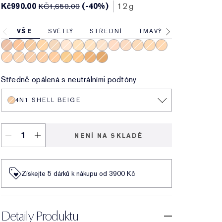
Kč990.00
(-40%)
12 g
KČ1,650.00
VŠE
SVĚTLÝ
STŘEDNÍ
TMAVÝ
1C0 Shell
4C1 Outdoor Beige
4N1 Shell Beige
2W1.5 Natural Suede
1W2 Sand
1N0 Porcelain
1W0 Warm Porcelain
1N1 Ivory Nude
1N2 Ecru
2C3 Fresco
1C1 Cool Bone
2C1 Pure Beige
2N1 Desert Beige
2N2 Buff
2C2 Pale Almond
2W1 Dawn
3C2 Pebble
3N1 Ivory Beige
3W1 Tawny
3W2 Cashew
3W1.5 Fawn
4N3 Sugar Maple
5W1 Bronze
Středně opálená s neutrálními podtóny
4N1 SHELL BEIGE
NENÍ NA SKLADĚ
Získejte 5 dárků k nákupu od 3900 Kč
Detaily Produktu