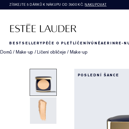
ZÍSKEJTE 5 DÁRKŮ K NÁKUPU OD 3900 KČ.
NAKUPOVAT
BESTSELLERY
PÉČE O PLEŤ
LÍČENÍ
VŮNĚ
AERIN
RE-N
Domů
/
Make-up
/
Líčení obličeje
/
Make-up
POSLEDNÍ ŠANCE