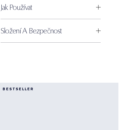
Jak Používat
Složení A Bezpečnost
5
BESTSELLER
P
D
S
J
s