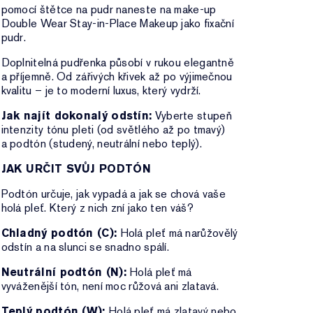
pomocí štětce na pudr naneste na make-up
Double Wear Stay-in-Place Makeup jako fixační
pudr.
Doplnitelná pudřenka působí v rukou elegantně
a příjemně. Od zářivých křivek až po výjimečnou
kvalitu – je to moderní luxus, který vydrží.
Jak najít dokonalý odstín:
Vyberte stupeň
intenzity tónu pleti (od světlého až po tmavý)
a podtón (studený, neutrální nebo teplý).
JAK URČIT SVŮJ PODTÓN
Podtón určuje, jak vypadá a jak se chová vaše
holá pleť. Který z nich zní jako ten váš?
Chladný podtón (C):
Holá pleť má narůžovělý
odstín a na slunci se snadno spálí.
Neutrální podtón (N):
Holá pleť má
vyváženější tón, není moc růžová ani zlatavá.
Teplý podtón (W):
Holá pleť má zlatavý nebo