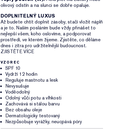
olivový odstín a na slunci se dobře opaluje.
DOPLNITELNÝ LUXUS
Až budete chtít doplnit zásoby, stačí vložit náplň
a je to. Naším posláním bude vždy přinášet to
nejlepší všem, koho oslovíme, a podporovat
prostředí, ve kterém žijeme. Zjistěte, co děláme
dnes i zítra pro udržitelnější budoucnost.
ZJISTĚTE VÍCE
VZOREC
SPF 10
Vydrží 12 hodin
Reguluje mastnotu a lesk
Nevysušuje
Voděodolný
Odolný vůči potu a vlhkosti
Zachovává si stálou barvu
Bez obsahu oleje
Dermatologicky testovaný
Nezpůsobuje vyrážky, neucpává póry