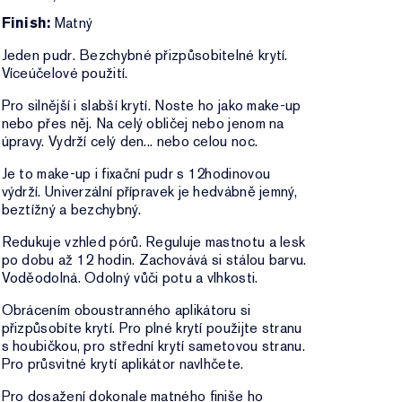
Finish:
Matný
Jeden pudr. Bezchybné přizpůsobitelné krytí.
Víceúčelové použití.
Pro silnější i slabší krytí. Noste ho jako make-up
nebo přes něj. Na celý obličej nebo jenom na
úpravy. Vydrží celý den... nebo celou noc.
Je to make-up i fixační pudr s 12hodinovou
výdrží. Univerzální přípravek je hedvábně jemný,
beztížný a bezchybný.
Redukuje vzhled pórů. Reguluje mastnotu a lesk
po dobu až 12 hodin. Zachovává si stálou barvu.
Voděodolná. Odolný vůči potu a vlhkosti.
Obrácením oboustranného aplikátoru si
přizpůsobíte krytí. Pro plné krytí použijte stranu
s houbičkou, pro střední krytí sametovou stranu.
Pro průsvitné krytí aplikátor navlhčete.
Pro dosažení dokonale matného finiše ho