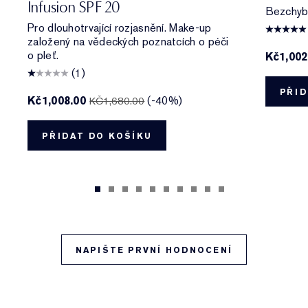
Infusion SPF 20
Bezchybný
Pro dlouhotrvající rozjasnění. Make-up
založený na vědeckých poznatcích o péči
o pleť.
Kč1,00
(1)
PŘID
Kč1,008.00
(-40%)
KČ1,680.00
PŘIDAT DO KOŠÍKU
NAPIŠTE PRVNÍ HODNOCENÍ