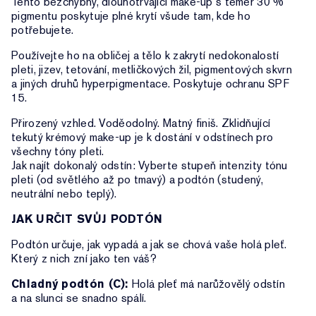
Tento bezchybný, dlouhotrvající make-up s téměř 30 %
pigmentu poskytuje plné krytí všude tam, kde ho
potřebujete.
Používejte ho na obličej a tělo k zakrytí nedokonalostí
pleti, jizev, tetování, metličkových žil, pigmentových skvrn
a jiných druhů hyperpigmentace. Poskytuje ochranu SPF
15.
Přirozený vzhled. Voděodolný. Matný finiš. Zklidňující
tekutý krémový make-up je k dostání v odstínech pro
všechny tóny pleti.
Jak najít dokonalý odstín: Vyberte stupeň intenzity tónu
pleti (od světlého až po tmavý) a podtón (studený,
neutrální nebo teplý).
JAK URČIT SVŮJ PODTÓN
Podtón určuje, jak vypadá a jak se chová vaše holá pleť.
Který z nich zní jako ten váš?
Chladný podtón (C):
Holá pleť má narůžovělý odstín
a na slunci se snadno spálí.