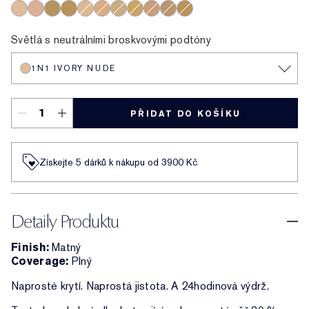
1N1 Ivory Nude
1C1 Cool Bone
3C4 Medium/Deep
4N2 Spiced Sand
2N1 Desert Beige
2W1 Dawn
1N3 Creamy Vanilla
2W2 Rattan
3N1 Ivory Beige
2C5 Creamy Tan
3W1 Tawny
Světlá s neutrálními broskvovými podtóny
1N1 IVORY NUDE
PŘIDAT DO KOŠÍKU
Získejte 5 dárků k nákupu od 3900 Kč
Detaily Produktu
Finish:
Matný
Coverage:
Plný
Naprosté krytí. Naprostá jistota. A 24hodinová výdrž.