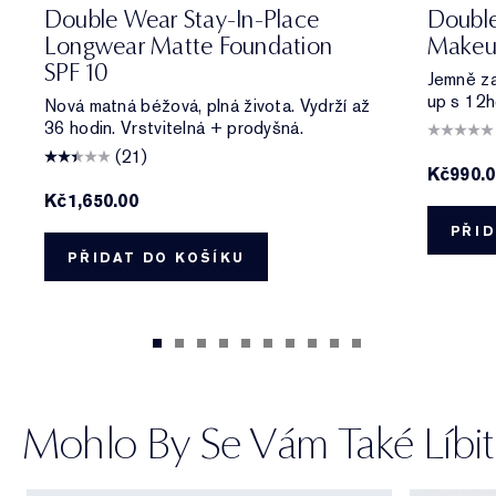
0N1 Alabaster
1C0 Shell
1N0 Porcelain
1W0 Warm Porcelain
1C1 Cool Bone
1N1 Ivory Nude
1W1 Bone
1C2 Petal
1N2 Ecru
1W2 Sand
2C0 Cool Vanilla
2C1 Pure Beig
2N1 Desert
2W1 Da
5W2 Ri
2W1.
6W
Double Wear Stay-In-Place
Doubl
Longwear Matte Foundation
Makeu
SPF 10
Jemně zas
up s 12h
Nová matná béžová, plná života. Vydrží až
36 hodin. Vrstvitelná + prodyšná.
(21)
Kč990.
Kč1,650.00
PŘID
PŘIDAT DO KOŠÍKU
Mohlo By Se Vám Také Líbit