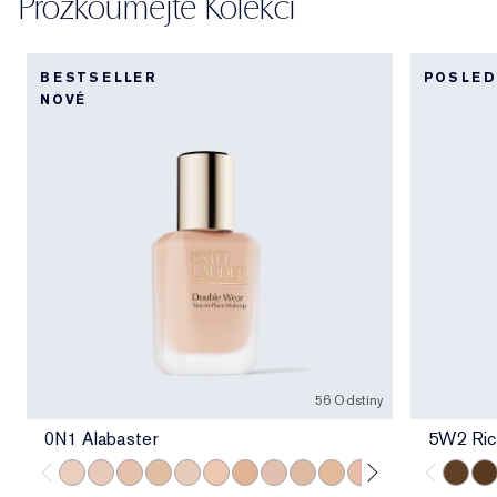
Prozkoumejte Kolekci
BESTSELLER
POSLED
NOVÉ
56 Odstíny
0N1 Alabaster
5W2 Ric