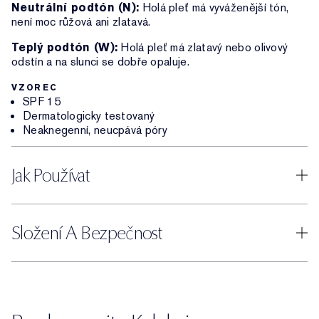
Neutrální podtón (N):
Holá pleť má vyváženější tón,
není moc růžová ani zlatavá.
Teplý podtón (W):
Holá pleť má zlatavý nebo olivový
odstín a na slunci se dobře opaluje.
VZOREC
SPF 15
Dermatologicky testovaný
Neaknegenní, neucpává póry
Jak Používat
Složení A Bezpečnost