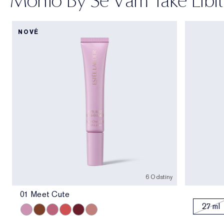
NOVÉ
6 Odstíny
01 Meet Cute
27 ml
01 Meet Cute
06 Skinny Dip
02 Across the Dancefloor
05 Afterglow
04 Elevator Smile
03 Stolen Glance