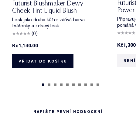
Futuri
Futurist Blushmaker Dewy
Power 
Cheek Tint Liquid Blush
Připravuj
Lesk jako druhá kůže: zářivá barva
pomáhá v
tvářenky a zdravý lesk.
(0)
Kč1,300
Kč1,140.00
NENÍ
PŘIDAT DO KOŠÍKU
NAPIŠTE PRVNÍ HODNOCENÍ