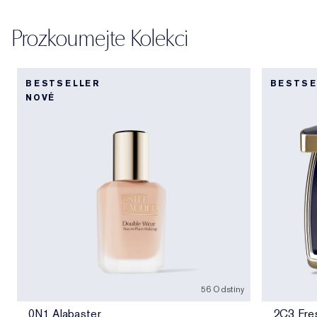
Prozkoumejte Kolekci
BESTSELLER
BESTSE
NOVÉ
56 Odstíny
0N1 Alabaster
2C3 Fre