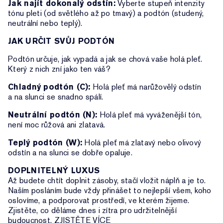
Jak najít dokonalý odstín:
Vyberte stupeň intenzity
tónu pleti (od světlého až po tmavý) a podtón (studený,
neutrální nebo teplý).
JAK URČIT SVŮJ PODTÓN
Podtón určuje, jak vypadá a jak se chová vaše holá pleť.
Který z nich zní jako ten váš?
Chladný podtón (C):
Holá pleť má narůžovělý odstín
a na slunci se snadno spálí.
Neutrální podtón (N):
Holá pleť má vyváženější tón,
není moc růžová ani zlatavá.
Teplý podtón (W):
Holá pleť má zlatavý nebo olivový
odstín a na slunci se dobře opaluje.
DOPLNITELNÝ LUXUS
Až budete chtít doplnit zásoby, stačí vložit náplň a je to.
Naším posláním bude vždy přinášet to nejlepší všem, koho
oslovíme, a podporovat prostředí, ve kterém žijeme.
Zjistěte, co děláme dnes i zítra pro udržitelnější
budoucnost. ZJISTĚTE VÍCE