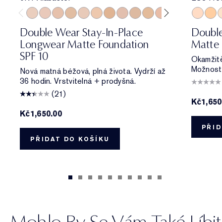
0N1 Alabaster
1C0 Shell
1N0 Porcelain
1W0 Warm Porcelain
1C1 Cool Bone
1N1 Ivory Nude
1W1 Bone
1C2 Petal
1N2 Ecru
1W2 Sand
2C0 Cool Vanilla
2C1 Pure Beig
2N1 Desert
2C3 Fre
2W1 Da
3W1 
2W1.
1
Double Wear Stay-In-Place
Double
Longwear Matte Foundation
Matte 
SPF 10
Okamžitě
Možnost 
Nová matná béžová, plná života. Vydrží až
36 hodin. Vrstvitelná + prodyšná.
(21)
Kč1,650
Kč1,650.00
PŘID
PŘIDAT DO KOŠÍKU
Mohlo By Se Vám Také Líbit