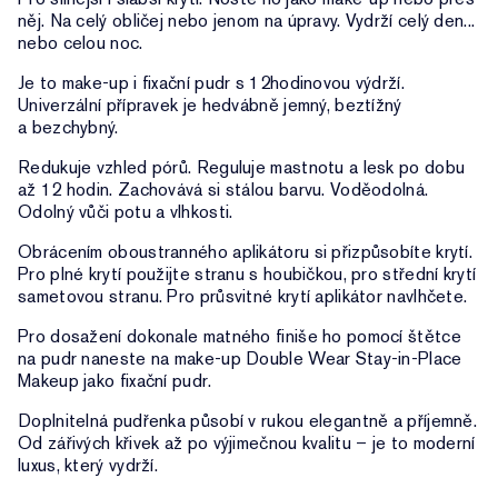
něj. Na celý obličej nebo jenom na úpravy. Vydrží celý den...
nebo celou noc.
Je to make-up i fixační pudr s 12hodinovou výdrží.
Univerzální přípravek je hedvábně jemný, beztížný
a bezchybný.
Redukuje vzhled pórů. Reguluje mastnotu a lesk po dobu
až 12 hodin. Zachovává si stálou barvu. Voděodolná.
Odolný vůči potu a vlhkosti.
Obrácením oboustranného aplikátoru si přizpůsobíte krytí.
Pro plné krytí použijte stranu s houbičkou, pro střední krytí
sametovou stranu. Pro průsvitné krytí aplikátor navlhčete.
Pro dosažení dokonale matného finiše ho pomocí štětce
na pudr naneste na make-up Double Wear Stay-in-Place
Makeup jako fixační pudr.
Doplnitelná pudřenka působí v rukou elegantně a příjemně.
Od zářivých křivek až po výjimečnou kvalitu – je to moderní
luxus, který vydrží.