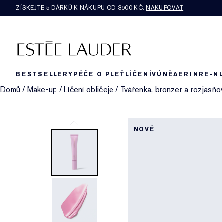
ZÍSKEJTE 5 DÁRKŮ K NÁKUPU OD 3900 KČ.
NAKUPOVAT
BESTSELLERY
PÉČE O PLEŤ
LÍČENÍ
VŮNĚ
AERIN
RE-N
Domů
/
Make-up
/
Líčení obličeje
/
Tvářenka, bronzer a rozjasňo
NOVÉ