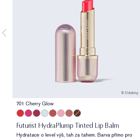
8 Odstíny
701 Cherry Glow
701 Cherry Glow
706 Raspberry Revival
705 Blush Renewal
709 Sheer Oasis
700 Bloom Cocoon
705 Petal Boost
708 Rosewood Rescue
704 Clove Cushion
Futurist HydraPlump Tinted Lip Balm
Hydratace o level výš, tah za tahem. Barva přímo pro