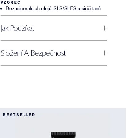
VZOREC
Bez minerálních olejů, SLS/SLES a siřičitanů
Jak Používat
Složení A Bezpečnost
BESTSELLER
P
B