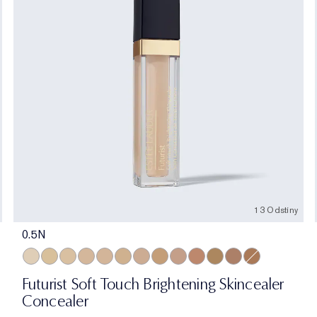
13 Odstíny
0.5N
0.5N
1N
1W
1C
2N
2W
2C
3W
3C
3N
4W
4C
4N
Futurist Soft Touch Brightening Skincealer
Concealer