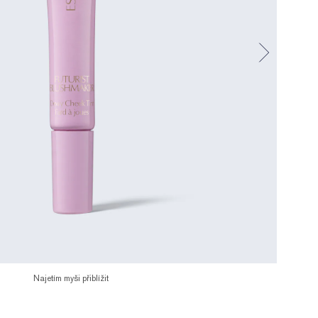
Najetím myši přiblížit