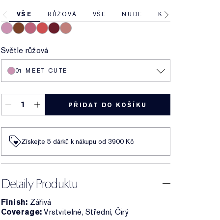
VŠE
RŮŽOVÁ
VŠE
NUDE
KORÁLOVÁ
S
01 Meet Cute
06 Skinny Dip
02 Across the Dancefloor
05 Afterglow
04 Elevator Smile
03 Stolen Glance
Světle růžová
01 MEET CUTE
PŘIDAT DO KOŠÍKU
Získejte 5 dárků k nákupu od 3900 Kč
Detaily Produktu
Finish:
Zářivá
Coverage:
Vrstvitelné, Střední, Čirý