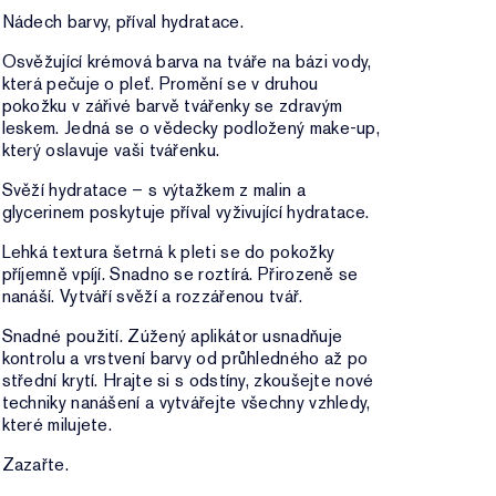
Nádech barvy, příval hydratace.
Osvěžující krémová barva na tváře na bázi vody,
která pečuje o pleť. Promění se v druhou
pokožku v zářivé barvě tvářenky se zdravým
leskem. Jedná se o vědecky podložený make-up,
který oslavuje vaši tvářenku.
Svěží hydratace – s výtažkem z malin a
glycerinem poskytuje příval vyživující hydratace.
Lehká textura šetrná k pleti se do pokožky
příjemně vpíjí. Snadno se roztírá. Přirozeně se
nanáší. Vytváří svěží a rozzářenou tvář.
Snadné použití. Zúžený aplikátor usnadňuje
kontrolu a vrstvení barvy od průhledného až po
střední krytí. Hrajte si s odstíny, zkoušejte nové
techniky nanášení a vytvářejte všechny vzhledy,
které milujete.
Zazařte.