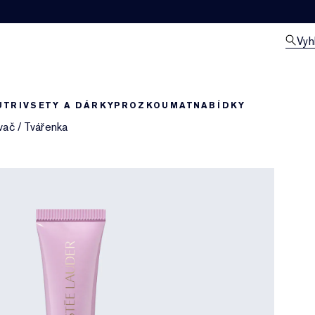
Vyh
UTRIV
SETY A DÁRKY
PROZKOUMAT
NABÍDKY
vač
/
Tvářenka