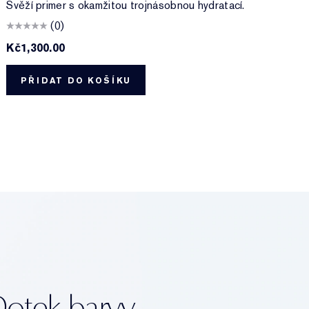
Svěží primer s okamžitou trojnásobnou hydratací.
B
(0)
Kč1,300.00
K
PŘIDAT DO KOŠÍKU
otek barvy.