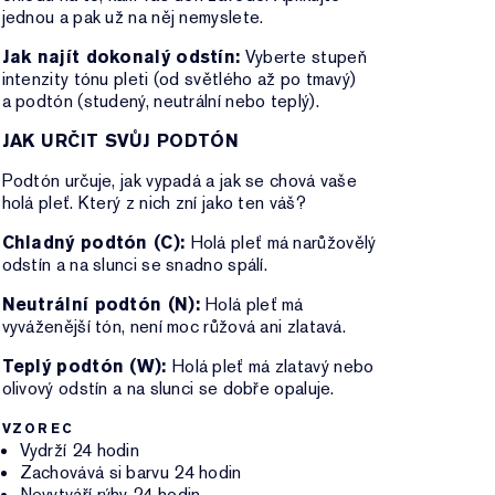
jednou a pak už na něj nemyslete.
Jak najít dokonalý odstín:
Vyberte stupeň
intenzity tónu pleti (od světlého až po tmavý)
a podtón (studený, neutrální nebo teplý).
JAK URČIT SVŮJ PODTÓN
Podtón určuje, jak vypadá a jak se chová vaše
holá pleť. Který z nich zní jako ten váš?
Chladný podtón (C):
Holá pleť má narůžovělý
odstín a na slunci se snadno spálí.
Neutrální podtón (N):
Holá pleť má
vyváženější tón, není moc růžová ani zlatavá.
Teplý podtón (W):
Holá pleť má zlatavý nebo
olivový odstín a na slunci se dobře opaluje.
VZOREC
Vydrží 24 hodin
Zachovává si barvu 24 hodin
Nevytváří rýhy 24 hodin