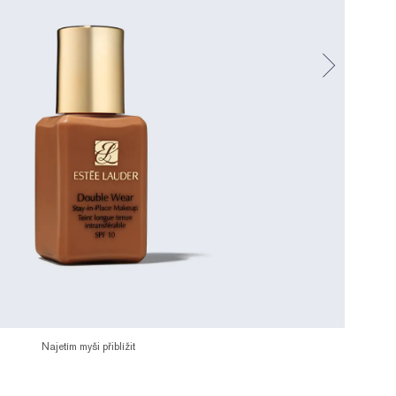
Najetím myši přiblížit