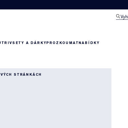
Vyh
UTRIV
SETY A DÁRKY
PROZKOUMAT
NABÍDKY
OVÝCH STRÁNKÁCH