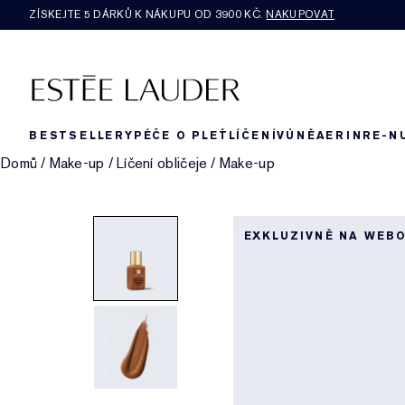
ZÍSKEJTE 5 DÁRKŮ K NÁKUPU OD 3900 KČ.
NAKUPOVAT
BESTSELLERY
PÉČE O PLEŤ
LÍČENÍ
VŮNĚ
AERIN
RE-N
Domů
/
Make-up
/
Líčení obličeje
/
Make-up
EXKLUZIVNĚ NA WEB