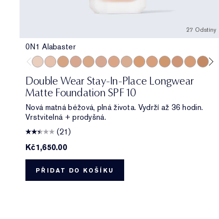
27 Odstíny
0N1 Alabaster
0N1 Alabaster
1N0 Porcelain
2W1 Dawn
2C2 Pale Almond
2N2 Buff
2C3 Fresco
2N3 Dolce
3C0 Cool Crème
3W1 Tawny
3N2 Wheat
3W2 Cashew
4N1 Shell Bei
4W1 Hone
4N3 M
4W
Double Wear Stay-In-Place Longwear
Matte Foundation SPF 10
Nová matná béžová, plná života. Vydrží až 36 hodin.
Vrstvitelná + prodyšná.
(21)
Kč1,650.00
PŘIDAT DO KOŠÍKU