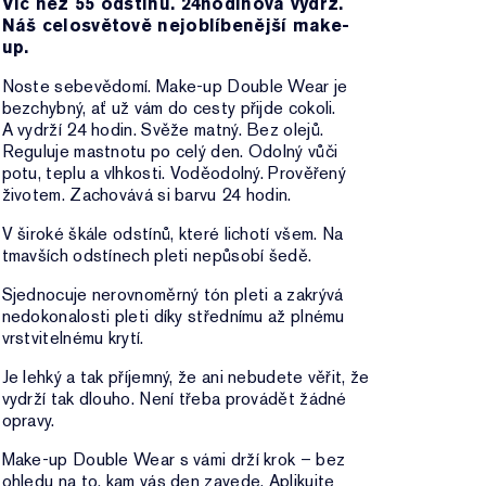
Víc než 55 odstínů. 24hodinová výdrž.
Náš celosvětově nejoblíbenější make-
up.
Noste sebevědomí. Make-up Double Wear je
bezchybný, ať už vám do cesty přijde cokoli.
A vydrží 24 hodin. Svěže matný. Bez olejů.
Reguluje mastnotu po celý den. Odolný vůči
potu, teplu a vlhkosti. Voděodolný. Prověřený
životem. Zachovává si barvu 24 hodin.
V široké škále odstínů, které lichotí všem. Na
tmavších odstínech pleti nepůsobí šedě.
Sjednocuje nerovnoměrný tón pleti a zakrývá
nedokonalosti pleti díky střednímu až plnému
vrstvitelnému krytí.
Je lehký a tak příjemný, že ani nebudete věřit, že
vydrží tak dlouho. Není třeba provádět žádné
opravy.
Make-up Double Wear s vámi drží krok – bez
ohledu na to, kam vás den zavede. Aplikujte