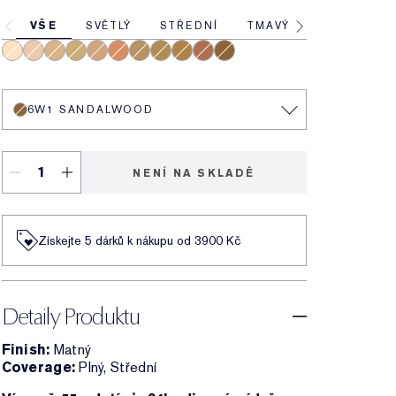
VŠE
SVĚTLÝ
STŘEDNÍ
TMAVÝ
1N1 Ivory Nude
1N2 Ecru
2N1 Desert Beige
4N1 Shell Beige
2C3 Fresco
4W3 Henna
3C2 Pebble
3N1 Ivory Beige
5W2 Bronze
5N2 Amber Honey
6W1 Sandalwood
6W1 SANDALWOOD
NENÍ NA SKLADĚ
Získejte 5 dárků k nákupu od 3900 Kč
Detaily Produktu
Finish:
Matný
Coverage:
Plný, Střední