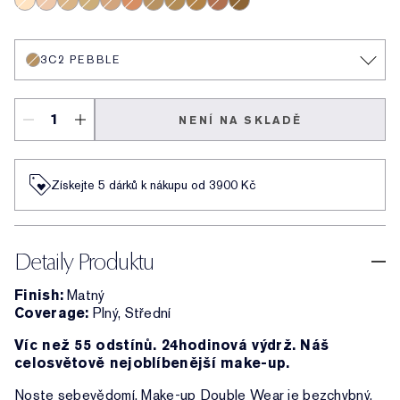
1N1 Ivory Nude
1N2 Ecru
2N1 Desert Beige
4N1 Shell Beige
2C3 Fresco
4W3 Henna
3C2 Pebble
3N1 Ivory Beige
5W2 Bronze
5N2 Amber Honey
6W1 Sandalwood
3C2 PEBBLE
NENÍ NA SKLADĚ
Získejte 5 dárků k nákupu od 3900 Kč
Detaily Produktu
Finish:
Matný
Coverage:
Plný, Střední
Víc než 55 odstínů. 24hodinová výdrž. Náš
celosvětově nejoblíbenější make-up.
Noste sebevědomí. Make-up Double Wear je bezchybný,