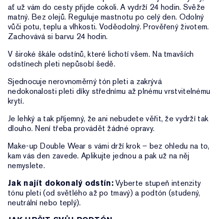
ať už vám do cesty přijde cokoli. A vydrží 24 hodin. Svěže
matný. Bez olejů. Reguluje mastnotu po celý den. Odolný
vůči potu, teplu a vlhkosti. Voděodolný. Prověřený životem.
Zachovává si barvu 24 hodin.
V široké škále odstínů, které lichotí všem. Na tmavších
odstínech pleti nepůsobí šedě.
Sjednocuje nerovnoměrný tón pleti a zakrývá
nedokonalosti pleti díky střednímu až plnému vrstvitelnému
krytí.
Je lehký a tak příjemný, že ani nebudete věřit, že vydrží tak
dlouho. Není třeba provádět žádné opravy.
Make-up Double Wear s vámi drží krok – bez ohledu na to,
kam vás den zavede. Aplikujte jednou a pak už na něj
nemyslete.
Jak najít dokonalý odstín:
Vyberte stupeň intenzity
tónu pleti (od světlého až po tmavý) a podtón (studený,
neutrální nebo teplý).