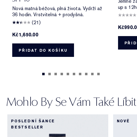
Jemně zas
up s 12h
Nová matná béžová, plná života. Vydrží až
36 hodin. Vrstvitelná + prodyšná.
(21)
Kč990.
Kč1,650.00
PŘID
PŘIDAT DO KOŠÍKU
Mohlo By Se Vám Také Líbit
POSLEDNÍ ŠANCE
NOVÉ
BESTSELLER