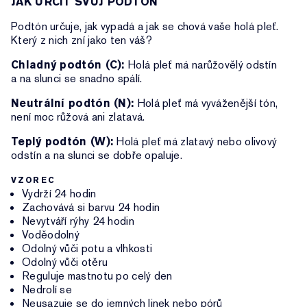
JAK URČIT SVŮJ PODTÓN
Podtón určuje, jak vypadá a jak se chová vaše holá pleť.
Který z nich zní jako ten váš?
Chladný podtón (C):
Holá pleť má narůžovělý odstín
a na slunci se snadno spálí.
Neutrální podtón (N):
Holá pleť má vyváženější tón,
není moc růžová ani zlatavá.
Teplý podtón (W):
Holá pleť má zlatavý nebo olivový
odstín a na slunci se dobře opaluje.
VZOREC
Vydrží 24 hodin
Zachovává si barvu 24 hodin
Nevytváří rýhy 24 hodin
Voděodolný
Odolný vůči potu a vlhkosti
Odolný vůči otěru
Reguluje mastnotu po celý den
Nedrolí se
Neusazuje se do jemných linek nebo pórů