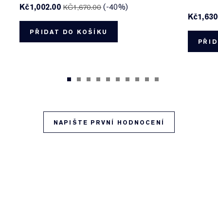
Kč1,002.00
(-40%)
KČ1,670.00
Kč1,630
PŘIDAT DO KOŠÍKU
PŘID
NAPIŠTE PRVNÍ HODNOCENÍ