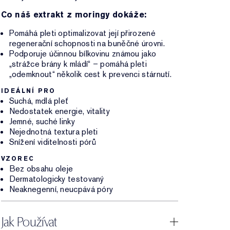
Co náš extrakt z moringy dokáže:
Pomáhá pleti optimalizovat její přirozené
regenerační schopnosti na buněčné úrovni.
Podporuje účinnou bílkovinu známou jako
„strážce brány k mládí“ – pomáhá pleti
„odemknout“ několik cest k prevenci stárnutí.
IDEÁLNÍ PRO
Suchá, mdlá pleť
Nedostatek energie, vitality
Jemné, suché linky
Nejednotná textura pleti
Snížení viditelnosti pórů
VZOREC
Bez obsahu oleje
Dermatologicky testovaný
Neaknegenní, neucpává póry
Jak Používat