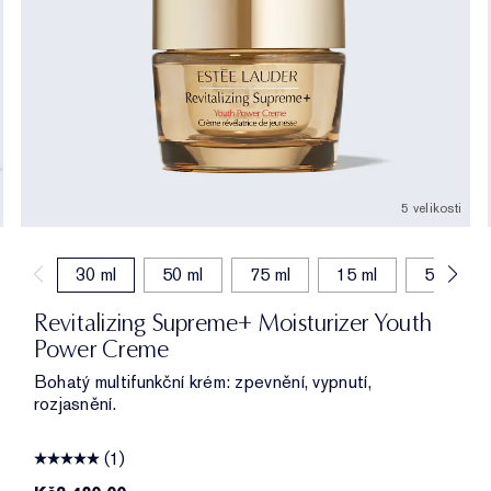
5 velikosti
30 ml
50 ml
75 ml
15 ml
50 ml (d
Revitalizing Supreme+ Moisturizer Youth
Power Creme
Bohatý multifunkční krém: zpevnění, vypnutí,
rozjasnění.
(1)