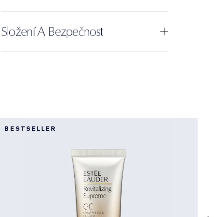
Složení A Bezpečnost
BESTSELLER
B
R
B
N