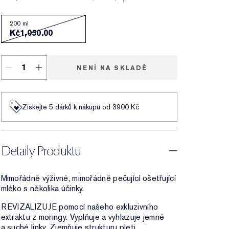
200 ml
Kč1,050.00
NENÍ NA SKLADĚ
Získejte 5 dárků k nákupu od 3900 Kč
Detaily Produktu
Mimořádně výživné, mimořádně pečující ošetřující
mléko s několika účinky.
REVIZALIZUJE pomocí našeho exkluzivního
extraktu z moringy. Vyplňuje a vyhlazuje jemné
a suché linky. Zjemňuje strukturu pleti