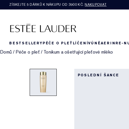
ZÍSKEJTE 5 DÁRKŮ K NÁKUPU OD 3900 KČ.
NAKUPOVAT
BESTSELLERY
PÉČE O PLEŤ
LÍČENÍ
VŮNĚ
AERIN
RE-N
Domů
/
Péče o pleť
/
Tonikum a ošetřující pleťové mléko
POSLEDNÍ ŠANCE