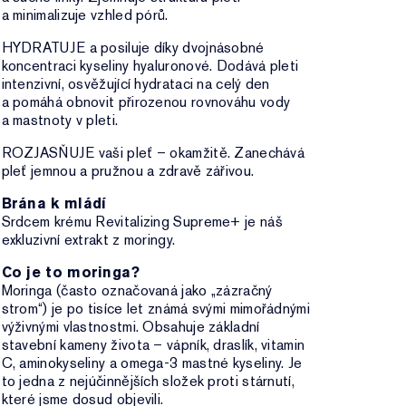
a minimalizuje vzhled pórů.
HYDRATUJE a posiluje díky dvojnásobné
koncentraci kyseliny hyaluronové. Dodává pleti
intenzivní, osvěžující hydrataci na celý den
a pomáhá obnovit přirozenou rovnováhu vody
a mastnoty v pleti.
ROZJASŇUJE vaši pleť – okamžitě. Zanechává
pleť jemnou a pružnou a zdravě zářivou.
Brána k mládí
Srdcem krému Revitalizing Supreme+ je náš
exkluzivní extrakt z moringy.
Co je to moringa?
Moringa (často označovaná jako „zázračný
strom“) je po tisíce let známá svými mimořádnými
výživnými vlastnostmi. Obsahuje základní
stavební kameny života – vápník, draslík, vitamin
C, aminokyseliny a omega-3 mastné kyseliny. Je
to jedna z nejúčinnějších složek proti stárnutí,
které jsme dosud objevili.