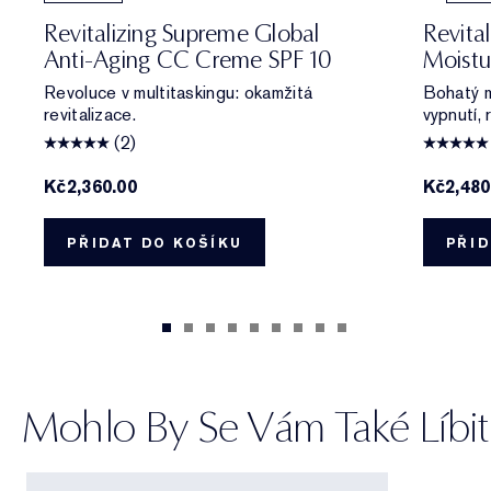
Revitalizing Supreme Global
Revita
Anti-Aging CC Creme SPF 10
Moistu
Revoluce v multitaskingu: okamžitá
Bohatý m
revitalizace.
vypnutí, 
(2)
Kč2,360.00
Kč2,480
PŘIDAT DO KOŠÍKU
PŘID
Mohlo By Se Vám Také Líbit