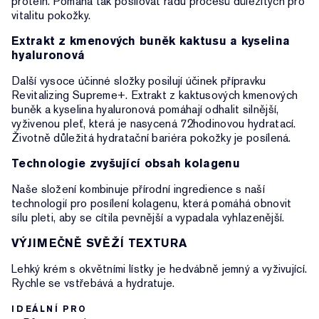
protein. Pomáhá tak posilovat řadu procesů důležitých pro
vitalitu pokožky.
Extrakt z kmenových buněk kaktusu a kyselina
hyaluronová
Další vysoce účinné složky posilují účinek přípravku
Revitalizing Supreme+. Extrakt z kaktusových kmenových
buněk a kyselina hyaluronová pomáhají odhalit silnější,
vyživenou pleť, která je nasycená 72hodinovou hydratací.
Životně důležitá hydratační bariéra pokožky je posílená.
Technologie zvyšující obsah kolagenu
Naše složení kombinuje přírodní ingredience s naší
technologií pro posílení kolagenu, která pomáhá obnovit
sílu pleti, aby se cítila pevnější a vypadala vyhlazenější.
VÝJIMEČNĚ SVĚŽÍ TEXTURA
Lehký krém s okvětními lístky je hedvábně jemný a vyživující.
Rychle se vstřebává a hydratuje.
IDEÁLNÍ PRO