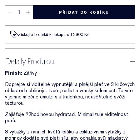
PŘIDAT DO KOŠÍKU
Získejte 5 dárků k nákupu od 3900 Kč
Detaily Produktu
Finish:
Zářívý
Dopřejte si viditelně vypnutější a plnější pleť ve 3 klíčových
oblastech obličeje: tváře, čelist a vrásky kolem úst. To vše
v jemné mléčné emulzi s ultralehkou, neuvěřitelně svěží
texturou.
Zajišťuje 72hodinovou hydrataci. Minimalizuje viditelnost
pórů.
S výtažky z ranních květů ibišku a exkluzivními výtažky z
moringy dodáte své pleti sílu, aby odhalila svůj mladistvý