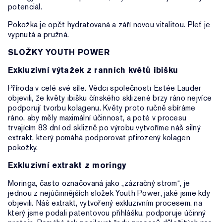
potenciál.
Pokožka je opět hydratovaná a září novou vitalitou. Pleť je
vypnutá a pružná.
SLOŽKY YOUTH POWER
Exkluzivní výtažek z ranních květů ibišku
Příroda v celé své síle. Vědci společnosti Estée Lauder
objevili, že květy ibišku čínského sklizené brzy ráno nejvíce
podporují tvorbu kolagenu. Květy proto ručně sbíráme
ráno, aby měly maximální účinnost, a poté v procesu
trvajícím 83 dní od sklizně po výrobu vytvoříme náš silný
extrakt, který pomáhá podporovat přirozený kolagen
pokožky.
Exkluzivní extrakt z moringy
Moringa, často označovaná jako „zázračný strom“, je
jednou z nejúčinnějších složek Youth Power, jaké jsme kdy
objevili. Náš extrakt, vytvořený exkluzivním procesem, na
který jsme podali patentovou přihlášku, podporuje účinný