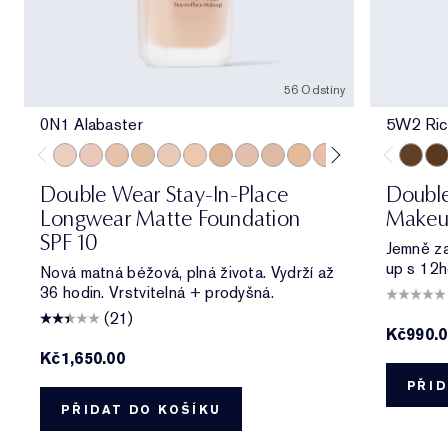
56 Odstíny
0N1 Alabaster
5W2 Ric
0N1 Alabaster
1C0 Shell
1N0 Porcelain
1W0 Warm Porcelain
1C1 Cool Bone
1N1 Ivory Nude
1W1 Bone
1C2 Petal
1N2 Ecru
1W2 Sand
2C0 Cool Vanilla
2C1 Pure Beig
2N1 Desert
2W1 Da
5W2 Ri
2W1.
6W
Double Wear Stay-In-Place
Doubl
Longwear Matte Foundation
Makeu
SPF 10
Jemně zas
up s 12h
Nová matná béžová, plná života. Vydrží až
36 hodin. Vrstvitelná + prodyšná.
(21)
Kč990.
Kč1,650.00
PŘID
PŘIDAT DO KOŠÍKU