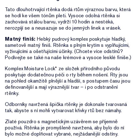
Tato dlouhotrvající rtěnka dodá rtům výraznou barvu, která
se hodí ke všem tónům pleti. Vysoce odolná rtěnka si
zachovává stálou barvu, vydrží 10 hodin a nestéká,
nerozpíjí se a neusazuje se do jemných linek a vrásek.
Matný finiš:
Hebký pudrový komplex poskytuje hladký,
sametově matný finiš. Rtěnka s plným krytím s vyplňujícími,
vyživujícími a ošetřujícími účinky. (Chcete více odstínů?
Podívejte se také na naše krémové a vysoce lesklé finiše.)
Komplex Moisture Lock* ze složek přírodního původu
poskytuje dodatečnou péči o rty během nošení. Rty jsou
na pohled okamžitě plnější a hladší, s postupem času jsou
definovanější a mají výraznější tvar – i po odstranění
rtěnky.
Odborníky navržená špička rtěnky je dokonale tvarovaná
tak, abyste s ní mohli vytvarovat křivky rtů bez námahy.
Zlaté pouzdro s magnetickým uzávěrem se příjemně
používá. Rtěnka je promyšleně navržená, aby bylo do ní
bylo možné doplňovat vybrané, nejžádanější odstíny.