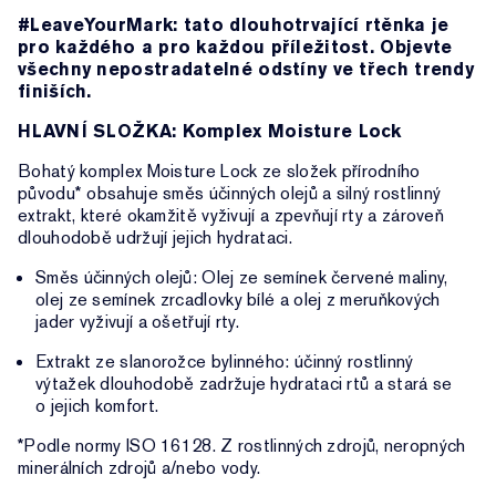
#LeaveYourMark: tato dlouhotrvající rtěnka je
pro každého a pro každou příležitost. Objevte
všechny nepostradatelné odstíny ve třech trendy
finiších.
HLAVNÍ SLOŽKA: Komplex Moisture Lock
Bohatý komplex Moisture Lock ze složek přírodního
původu* obsahuje směs účinných olejů a silný rostlinný
extrakt, které okamžitě vyživují a zpevňují rty a zároveň
dlouhodobě udržují jejich hydrataci.
Směs účinných olejů: Olej ze semínek červené maliny,
olej ze semínek zrcadlovky bílé a olej z meruňkových
jader vyživují a ošetřují rty.
Extrakt ze slanorožce bylinného: účinný rostlinný
výtažek dlouhodobě zadržuje hydrataci rtů a stará se
o jejich komfort.
*Podle normy ISO 16128. Z rostlinných zdrojů, neropných
minerálních zdrojů a/nebo vody.