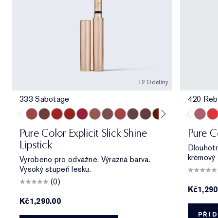
12 Odstíny
333 Sabotage
420 Reb
333 Sabotage
404 No Tomorrow
914 Adrenaline Rush
419 Playtime
915 Score to Settle
903 Wrong Number
119 Out of Time
940 Without Pause
902 Call 555
321 Shhhh...
222 Heat of the M
803 Second Gl
420 Re
330
Pure Color Explicit Slick Shine
Pure C
Lipstick
Dlouhotr
krémový f
Vyrobeno pro odvážné. Výrazná barva.
Vysoký stupeň lesku.
(0)
Kč1,290
Kč1,290.00
PŘID