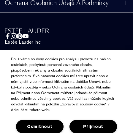
Vrácení a výměna
Ochrana Osobních Údajů A Podmínky
Vyhledávač prodejen
Kariéra
Často kladené dotazy
Ochrana osobních údajů
Chatujte s námi
Obchodní podmínky pro prodej
Telefonické objednávky
Estée Lauder Inc
Podmínky Použití Dárkových Karet
Spravovat soubory cookie
Používáme soubory cookies pro analýzu provozu na našich
stránkách, poskytnutí personalizovaného obsahu,
přizpůsobení reklamy a obsahu sociálních sítí vašim
preferencím. Své natavení cookies můžete upravit nebo o
Chat
něm zjistit více informací kliknutím na tlačítko Upravit nebo
kdykoliv později v sekci Ochrana osobních údajů. Kliknutím
na Přijmout nebo Odmítnout můžete jednoduše přijmout
nebo odmítnou všechny cookies. Váš souhlas můžete kdykoli
odvolat kliknutím na položku „Spravovat soubory cookie“ v
dolní části tohoto webu.
Odmítnout
Přijmout