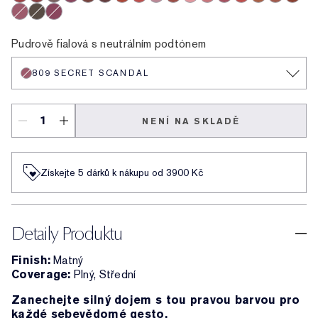
612 Lead You On
690 Don’t Stop
567 Knowing
689 Dark Desire
806 No Concessions
812 Change The World
333 Persuasive
626 Next Romance
480 Suit Up
680 Rule Breaker
856 Object of Desire
855 Risk It All
688 Idol
662 Rule Maker
681 Lure You 
570 Fierce
683 Sp
809 Secret Scandal
860 Sultry
682 After Hours
Pudrově fialová s neutrálním podtónem
809 SECRET SCANDAL
NENÍ NA SKLADĚ
Získejte 5 dárků k nákupu od 3900 Kč
Detaily Produktu
Finish:
Matný
Coverage:
Plný, Střední
Zanechejte silný dojem s tou pravou barvou pro
každé sebevědomé gesto.