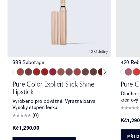
12 Odstíny
333 Sabotage
420 Reb
333 Sabotage
404 No Tomorrow
914 Adrenaline Rush
419 Playtime
915 Score to Settle
903 Wrong Number
119 Out of Time
940 Without Pause
902 Call 555
321 Shhhh...
222 Heat of the M
803 Second Gl
420 Re
330
Pure Color Explicit Slick Shine
Pure C
Lipstick
Dlouhotr
krémový f
Vyrobeno pro odvážné. Výrazná barva.
Vysoký stupeň lesku.
(0)
Kč1,290
Kč1,290.00
PŘID