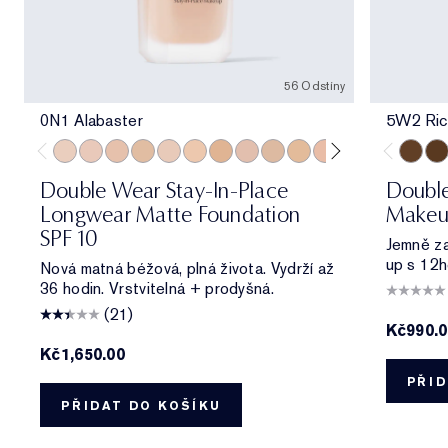
56 Odstíny
0N1 Alabaster
5W2 Ric
0N1 Alabaster
1C0 Shell
1N0 Porcelain
1W0 Warm Porcelain
1C1 Cool Bone
1N1 Ivory Nude
1W1 Bone
1C2 Petal
1N2 Ecru
1W2 Sand
2C0 Cool Vanilla
2C1 Pure Beig
2N1 Desert
2W1 Da
5W2 Ri
2W1.
6W
Double Wear Stay-In-Place
Doubl
Longwear Matte Foundation
Makeu
SPF 10
Jemně zas
up s 12h
Nová matná béžová, plná života. Vydrží až
36 hodin. Vrstvitelná + prodyšná.
(21)
Kč990.
Kč1,650.00
PŘID
PŘIDAT DO KOŠÍKU