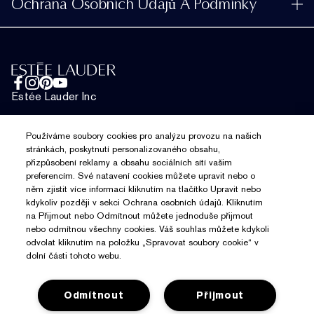
Ochrana Osobních Údajů A Podmínky
Vyhledávač prodejen
Kariéra
Často kladené dotazy
Ochrana osobních údajů
Chatujte s námi
Obchodní podmínky pro prodej
Telefonické objednávky
Estée Lauder Inc
Podmínky Použití Dárkových Karet
Spravovat soubory cookie
Používáme soubory cookies pro analýzu provozu na našich
stránkách, poskytnutí personalizovaného obsahu,
přizpůsobení reklamy a obsahu sociálních sítí vašim
preferencím. Své natavení cookies můžete upravit nebo o
Chat
něm zjistit více informací kliknutím na tlačítko Upravit nebo
kdykoliv později v sekci Ochrana osobních údajů. Kliknutím
na Přijmout nebo Odmítnout můžete jednoduše přijmout
nebo odmítnou všechny cookies. Váš souhlas můžete kdykoli
odvolat kliknutím na položku „Spravovat soubory cookie“ v
dolní části tohoto webu.
Odmítnout
Přijmout