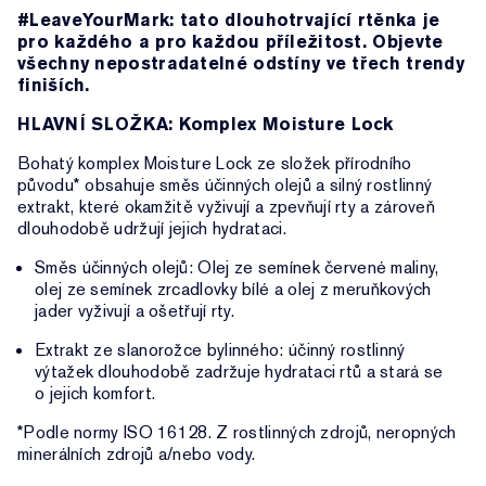
#LeaveYourMark: tato dlouhotrvající rtěnka je
pro každého a pro každou příležitost. Objevte
všechny nepostradatelné odstíny ve třech trendy
finiších.
HLAVNÍ SLOŽKA: Komplex Moisture Lock
Bohatý komplex Moisture Lock ze složek přírodního
původu* obsahuje směs účinných olejů a silný rostlinný
extrakt, které okamžitě vyživují a zpevňují rty a zároveň
dlouhodobě udržují jejich hydrataci.
Směs účinných olejů: Olej ze semínek červené maliny,
olej ze semínek zrcadlovky bílé a olej z meruňkových
jader vyživují a ošetřují rty.
Extrakt ze slanorožce bylinného: účinný rostlinný
výtažek dlouhodobě zadržuje hydrataci rtů a stará se
o jejich komfort.
*Podle normy ISO 16128. Z rostlinných zdrojů, neropných
minerálních zdrojů a/nebo vody.