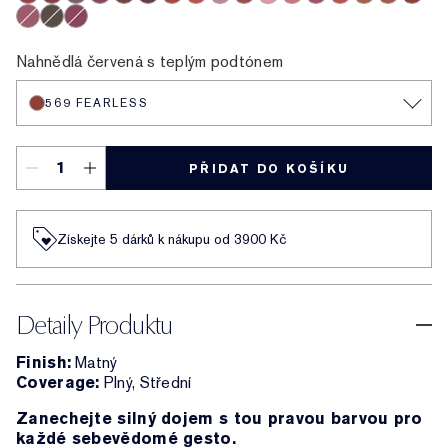
612 Lead You On
690 Don’t Stop
567 Knowing
689 Dark Desire
806 No Concessions
812 Change The World
333 Persuasive
626 Next Romance
480 Suit Up
680 Rule Breaker
856 Object of Desire
855 Risk It All
688 Idol
662 Rule Maker
681 Lure You 
570 Fierce
683 Sp
809 Secret Scandal
860 Sultry
682 After Hours
Nahnědlá červená s teplým podtónem
569 FEARLESS
PŘIDAT DO KOŠÍKU
Získejte 5 dárků k nákupu od 3900 Kč
Detaily Produktu
Finish:
Matný
Coverage:
Plný, Střední
Zanechejte silný dojem s tou pravou barvou pro
každé sebevědomé gesto.