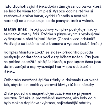
Tato dlouhotrvající rtěnka dodá rtům výraznou barvu, která
se hodí ke všem tónům pleti. Vysoce odolná rtěnka si
zachovává stálou barvu, vydrží 10 hodin a nestéká,
nerozpíjí se a neusazuje se do jemných linek a vrásek.
Matný finiš:
Hebký pudrový komplex poskytuje hladký,
sametově matný finiš. Rtěnka s plným krytím s vyplňujícími,
vyživujícími a ošetřujícími účinky. (Chcete více odstínů?
Podívejte se také na naše krémové a vysoce lesklé finiše.)
Komplex Moisture Lock* ze složek přírodního původu
poskytuje dodatečnou péči o rty během nošení. Rty jsou
na pohled okamžitě plnější a hladší, s postupem času jsou
definovanější a mají výraznější tvar – i po odstranění
rtěnky.
Odborníky navržená špička rtěnky je dokonale tvarovaná
tak, abyste s ní mohli vytvarovat křivky rtů bez námahy.
Zlaté pouzdro s magnetickým uzávěrem se příjemně
používá. Rtěnka je promyšleně navržená, aby bylo do ní
bylo možné doplňovat vybrané, nejžádanější odstíny.