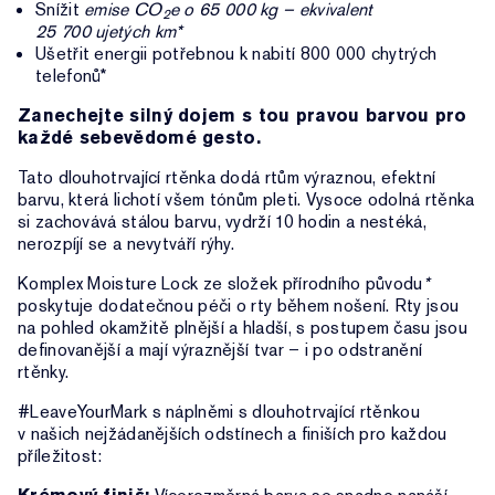
Snížit
emise CO
e o 65 000 kg – ekvivalent
2
25 700 ujetých km*
Ušetřit energii potřebnou k nabití 800 000 chytrých
telefonů*
Zanechejte silný dojem s tou pravou barvou pro
každé sebevědomé gesto.
Tato dlouhotrvající rtěnka dodá rtům výraznou, efektní
barvu, která lichotí všem tónům pleti. Vysoce odolná rtěnka
si zachovává stálou barvu, vydrží 10 hodin a nestéká,
nerozpíjí se a nevytváří rýhy.
Komplex Moisture Lock ze složek přírodního původu
*
poskytuje dodatečnou péči o rty během nošení. Rty jsou
na pohled okamžitě plnější a hladší, s postupem času jsou
definovanější a mají výraznější tvar – i po odstranění
rtěnky.
#LeaveYourMark s náplněmi s dlouhotrvající rtěnkou
v našich nejžádanějších odstínech a finiších pro každou
příležitost: