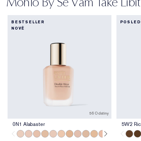
Mohlo By Se Vám Také Líbit
BESTSELLER
POSLED
NOVÉ
56 Odstíny
0N1 Alabaster
5W2 Ric