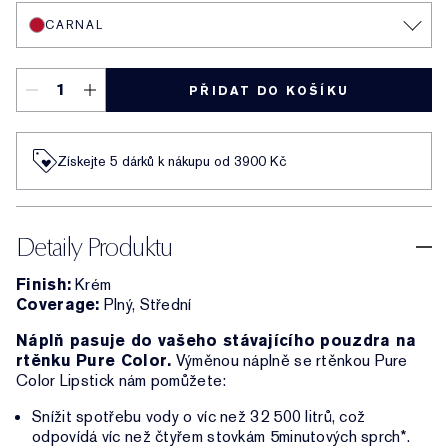
CARNAL
PŘIDAT DO KOŠÍKU
Získejte 5 dárků k nákupu od 3900 Kč
Detaily Produktu
Finish:
Krém
Coverage:
Plný, Střední
Náplň pasuje do vašeho stávajícího pouzdra na
rtěnku Pure Color.
Výměnou náplně se rtěnkou Pure
Color Lipstick nám pomůžete:
Snížit spotřebu vody o víc než 32 500 litrů, což
odpovídá víc než čtyřem stovkám 5minutových sprch*.