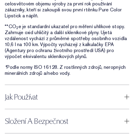
celosvětovém objemu výroby za první rok používání
zákazníky, kteří si zakoupili svou první rtěnku Pure Color
Lipstick a náplň.
**CO
e je standardní ukazatel pro měření uhlíkové stopy.
2
Zahrnuje oxid uhličitý a další skleníkové plyny. Ujetá
vzdálenost vychází z průměrné spotřeby osobního vozidla
10,6 l na 100 km. Výpočty vycházejí z kalkulačky EPA
(Agentury pro ochranu životního prostředí USA) pro
výpočet ekvivalentu skleníkových plynů.
*
Podle normy ISO 16128. Z rostlinných zdrojů, neropných
minerálních zdrojů a/nebo vody.
Jak Používat
Složení A Bezpečnost