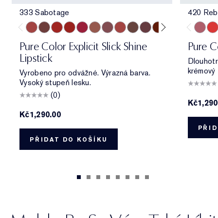
333 Sabotage
420 Reb
333 Sabotage
404 No Tomorrow
914 Adrenaline Rush
419 Playtime
915 Score to Settle
903 Wrong Number
119 Out of Time
940 Without Pause
902 Call 555
321 Shhhh...
222 Heat of the M
803 Second Gl
420 Re
330
Pure Color Explicit Slick Shine
Pure C
Lipstick
Dlouhotr
krémový f
Vyrobeno pro odvážné. Výrazná barva.
Vysoký stupeň lesku.
(0)
Kč1,290
Kč1,290.00
PŘID
PŘIDAT DO KOŠÍKU