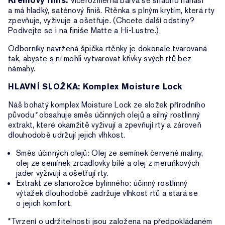
Krémový finiš:
Vícerozměrná barva se snadno nanáší
a má hladký, saténový finiš. Rtěnka s plným krytím, která rty
zpevňuje, vyživuje a ošetřuje. (Chcete další odstíny?
Podívejte se i na finiše Matte a Hi-Lustre.)
Odborníky navržená špička rtěnky je dokonale tvarovaná
tak, abyste s ní mohli vytvarovat křivky svých rtů bez
námahy.
HLAVNÍ SLOŽKA: Komplex Moisture Lock
Náš bohatý komplex Moisture Lock ze složek přírodního
původu
*
obsahuje směs účinných olejů a silný rostlinný
extrakt, které okamžitě vyživují a zpevňují rty a zároveň
dlouhodobě udržují jejich vlhkost.
Směs účinných olejů: Olej ze semínek červené maliny,
olej ze semínek zrcadlovky bílé a olej z meruňkových
jader vyživují a ošetřují rty.
Extrakt ze slanorožce bylinného: účinný rostlinný
výtažek dlouhodobě zadržuje vlhkost rtů a stará se
o jejich komfort.
*Tvrzení o udržitelnosti jsou založena na předpokládaném