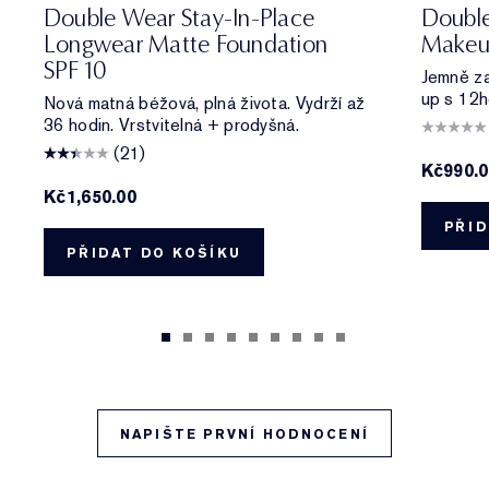
0N1 Alabaster
1C0 Shell
1N0 Porcelain
1W0 Warm Porcelain
1C1 Cool Bone
1N1 Ivory Nude
1W1 Bone
1C2 Petal
1N2 Ecru
1W2 Sand
2C0 Cool Vanilla
2C1 Pure Beig
2N1 Desert
2W1 Da
5W2 Ri
2W1.
6W
Double Wear Stay-In-Place
Doubl
Longwear Matte Foundation
Makeu
SPF 10
Jemně zas
up s 12h
Nová matná béžová, plná života. Vydrží až
36 hodin. Vrstvitelná + prodyšná.
(21)
Kč990.
Kč1,650.00
PŘID
PŘIDAT DO KOŠÍKU
NAPIŠTE PRVNÍ HODNOCENÍ