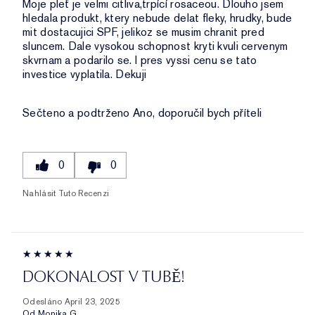
Moje pleť je velmi citliva,trpící rosaceou. Dlouho jsem
hledala produkt, ktery nebude delat fleky, hrudky, bude
mit dostacujici SPF, jelikoz se musim chranit pred
sluncem. Dale vysokou schopnost kryti kvuli cervenym
skvrnam a podarilo se. I pres vyssi cenu se tato
investice vyplatila. Dekuji
Sečteno a podtrženo
Ano, doporučil bych příteli
0
0
Nahlásit Tuto Recenzi
DOKONALOST V TUBĚ!
Odesláno
April 23, 2025
Od
Monika.G