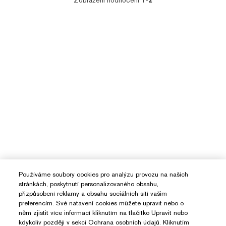
Zobrazení hodnocení
1-2
Používáme soubory cookies pro analýzu provozu na našich
stránkách, poskytnutí personalizovaného obsahu,
přizpůsobení reklamy a obsahu sociálních sítí vašim
preferencím. Své natavení cookies můžete upravit nebo o
něm zjistit více informací kliknutím na tlačítko Upravit nebo
kdykoliv později v sekci Ochrana osobních údajů. Kliknutím