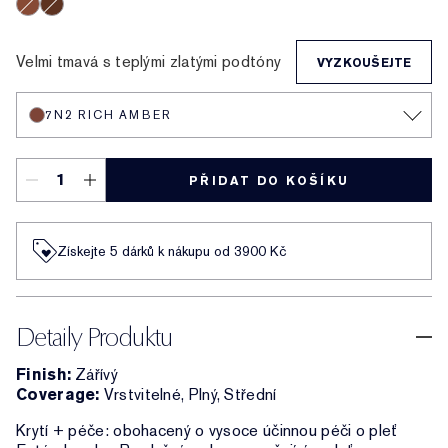
3C2 Pebble
2C1 Pure Beige
1N0 Porcelain
1N2 Ecru
2C3 Fresco
2N1 Desert Beige
1W2 Sand
2W1 Dawn
3N1 Ivory Beige
3W1 Tawny
3W2 Cashew
3N2 Wheat
4N1 Shell Beige
5W1 Bronze
7N2 Rich Amb
4W1 Hone
1C1 C
6W1 Sandalwood
8N2 Rich Espresso
Velmi tmavá s teplými zlatými podtóny
VYZKOUŠEJTE
7N2 RICH AMBER
PŘIDAT DO KOŠÍKU
Získejte 5 dárků k nákupu od 3900 Kč
Detaily Produktu
Finish:
Zářívý
Coverage:
Vrstvitelné, Plný, Střední
Krytí + péče: obohacený o vysoce účinnou péči o pleť