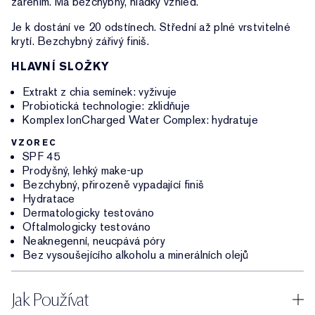
zářením. Má bezchybný, hladký vzhled.
Je k dostání ve 20 odstínech. Střední až plné vrstvitelné
krytí. Bezchybný zářivý finiš.
HLAVNÍ SLOŽKY
Extrakt z chia semínek: vyživuje
Probiotická technologie: zklidňuje
Komplex IonCharged Water Complex: hydratuje
VZOREC
SPF 45
Prodyšný, lehký make-up
Bezchybný, přirozeně vypadající finiš
Hydratace
Dermatologicky testováno
Oftalmologicky testováno
Neaknegenní, neucpává póry
Bez vysoušejícího alkoholu a minerálních olejů
Jak Používat