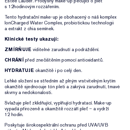
Estée Lauder. Prodyšný make-up pečující o pleť
s 12hodinovým rozzářením.
Tento hydratační make-up je obohacený o náš komplex
IonCharged Water Complex, probiotickou technologii
a extrakt z chia semínek.
Klinické testy ukazují:
ZMÍRŇUJE
viditelné zarudnutí a podráždění.
CHRÁNÍ
před znečištěním pomocí antioxidantů.
HYDRATUJE
okamžitě i po celý den.
Lehké složení se středním až plným vrstvitelným krytím
okamžitě sjednocuje tón pleti a zakrývá zarudnutí, tmavé
skvrny a nedokonalosti.
Svlažuje pleť zklidňující, vyplňující hydratací. Make-up
vypadá přirozeně a okamžitě rozzáří pleť – a vydrží
12 hodin.
Poskytuje širokospektrální ochranu před UVA/UVB