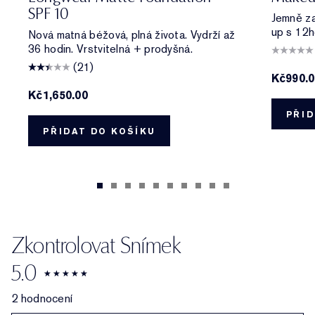
SPF 10
Jemně zas
up s 12h
Nová matná béžová, plná života. Vydrží až
36 hodin. Vrstvitelná + prodyšná.
(21)
Kč990.
Kč1,650.00
PŘID
PŘIDAT DO KOŠÍKU
Zkontrolovat Snímek
5.0
2 hodnocení