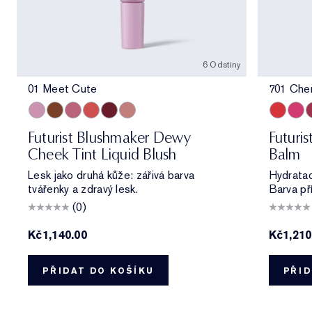
6 Odstíny
01 Meet Cute
701 Che
01 Meet Cute
06 Skinny Dip
02 Across the Dancefloor
05 Afterglow
04 Elevator Smile
03 Stolen Glance
701 Cher
706 R
7
Futurist Blushmaker Dewy
Futuri
Cheek Tint Liquid Blush
Balm
Lesk jako druhá kůže: zářivá barva
Hydratac
tvářenky a zdravý lesk.
Barva př
(0)
Kč1,140.00
Kč1,210
PŘIDAT DO KOŠÍKU
PŘID