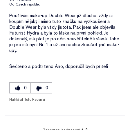
Od
Czech republic
Používám make-up Double Wear již dlouho, vždy si
koupím nějaký i mimo tuto značku na vyzkoušení a
Double Wear byla vždy jistota. Pak jsem ale objevila
Futurist Hydra a byla to láska na první pohled. Je
dokonalý, má pleť je po něm neuvěřitelně krásná. Tohe
je pro mě nyní Nr. 1 a už ani nechci zkoušet jiné make-
upy.
Sečteno a podtrženo
Ano, doporučil bych příteli
0
0
Nahlásit Tuto Recenzi