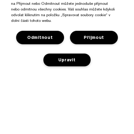
na Přijmout nebo Odmítnout můžete jednoduše přijmout
nebo odmítnou všechny cookies. Váš souhlas můžete kdykoli
odvolat kliknutím na položku „Spravovat soubory cookie“ v
dolní části tohoto webu.
Odmítnout
Přijmout
Potřebujete Pomoc?
Sledování objednávky
O Značce Estée Lauder
Upravit
Kontaktujte nás
Závazky
Kontaktovat Výrobce
Nakupovat
O společnosti
Informace o přepravě
PŘIDAT DO KOŠÍKU
Reklamní akce
Slovníček složek
Vrácení a výměna
Ochrana Osobních Údajů A Podmínky
Vyhledávač prodejen
Kariéra
Často kladené dotazy
Ochrana osobních údajů
Chatujte s námi
Obchodní podmínky pro prodej
Telefonické objednávky