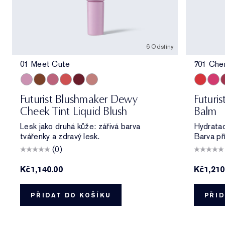
6 Odstíny
01 Meet Cute
701 Che
01 Meet Cute
06 Skinny Dip
02 Across the Dancefloor
05 Afterglow
04 Elevator Smile
03 Stolen Glance
701 Cher
706 R
7
Futurist Blushmaker Dewy
Futuri
Cheek Tint Liquid Blush
Balm
Lesk jako druhá kůže: zářivá barva
Hydratac
tvářenky a zdravý lesk.
Barva př
(0)
Kč1,140.00
Kč1,210
PŘIDAT DO KOŠÍKU
PŘID