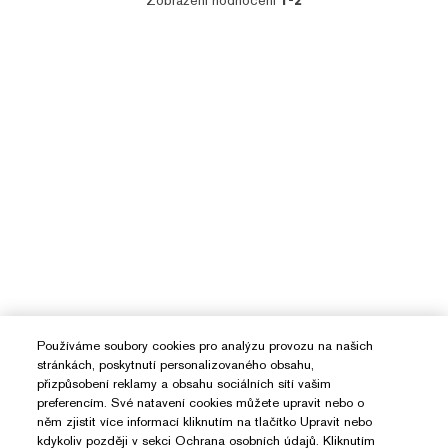
Zobrazení hodnocení
1-2
Používáme soubory cookies pro analýzu provozu na našich
stránkách, poskytnutí personalizovaného obsahu,
přizpůsobení reklamy a obsahu sociálních sítí vašim
preferencím. Své natavení cookies můžete upravit nebo o
něm zjistit více informací kliknutím na tlačítko Upravit nebo
kdykoliv později v sekci Ochrana osobních údajů. Kliknutím