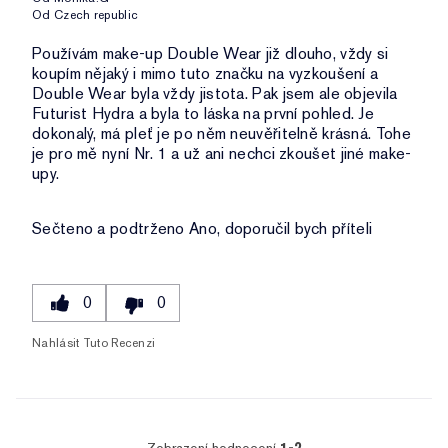
Od
Czech republic
Používám make-up Double Wear již dlouho, vždy si
koupím nějaký i mimo tuto značku na vyzkoušení a
Double Wear byla vždy jistota. Pak jsem ale objevila
Futurist Hydra a byla to láska na první pohled. Je
dokonalý, má pleť je po něm neuvěřitelně krásná. Tohe
je pro mě nyní Nr. 1 a už ani nechci zkoušet jiné make-
upy.
Sečteno a podtrženo
Ano, doporučil bych příteli
0
0
Nahlásit Tuto Recenzi