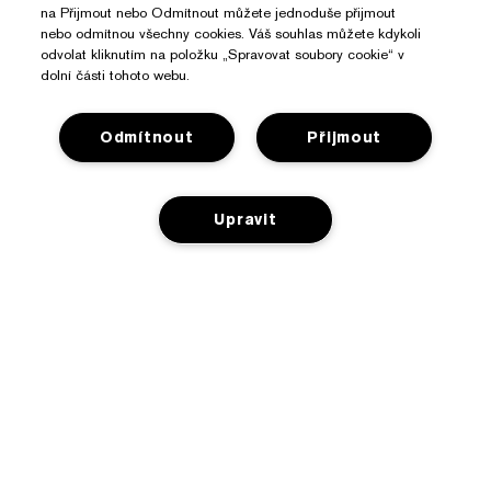
na Přijmout nebo Odmítnout můžete jednoduše přijmout
nebo odmítnou všechny cookies. Váš souhlas můžete kdykoli
odvolat kliknutím na položku „Spravovat soubory cookie“ v
dolní části tohoto webu.
Odmítnout
Přijmout
Potřebujete Pomoc?
Sledování objednávky
O Značce Estée Lauder
Upravit
Kontaktujte nás
Závazky
Kontaktovat Výrobce
Nakupovat
O společnosti
Informace o přepravě
PŘIDAT DO KOŠÍKU
Reklamní akce
Slovníček složek
Vrácení a výměna
Ochrana Osobních Údajů A Podmínky
Vyhledávač prodejen
Kariéra
Často kladené dotazy
Ochrana osobních údajů
Chatujte s námi
Obchodní podmínky pro prodej
Telefonické objednávky