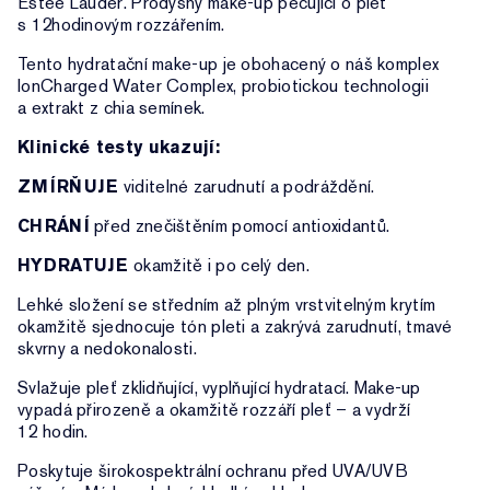
Estée Lauder. Prodyšný make-up pečující o pleť
s 12hodinovým rozzářením.
Tento hydratační make-up je obohacený o náš komplex
IonCharged Water Complex, probiotickou technologii
a extrakt z chia semínek.
Klinické testy ukazují:
ZMÍRŇUJE
viditelné zarudnutí a podráždění.
CHRÁNÍ
před znečištěním pomocí antioxidantů.
HYDRATUJE
okamžitě i po celý den.
Lehké složení se středním až plným vrstvitelným krytím
okamžitě sjednocuje tón pleti a zakrývá zarudnutí, tmavé
skvrny a nedokonalosti.
Svlažuje pleť zklidňující, vyplňující hydratací. Make-up
vypadá přirozeně a okamžitě rozzáří pleť – a vydrží
12 hodin.
Poskytuje širokospektrální ochranu před UVA/UVB