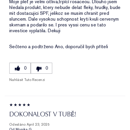
Moje pleť je velmi citliva,trpící rosaceou. Dlouho jsem
hledala produkt, ktery nebude delat fleky, hrudky, bude
mit dostacujici SPF, jelikoz se musim chranit pred
sluncem. Dale vysokou schopnost kryti kvuli cervenym
skvrnam a podarilo se. I pres vyssi cenu se tato
investice vyplatila. Dekuji
Sečteno a podtrženo
Ano, doporučil bych příteli
0
0
Nahlásit Tuto Recenzi
DOKONALOST V TUBĚ!
Odesláno
April 23, 2025
Od
Monika.G