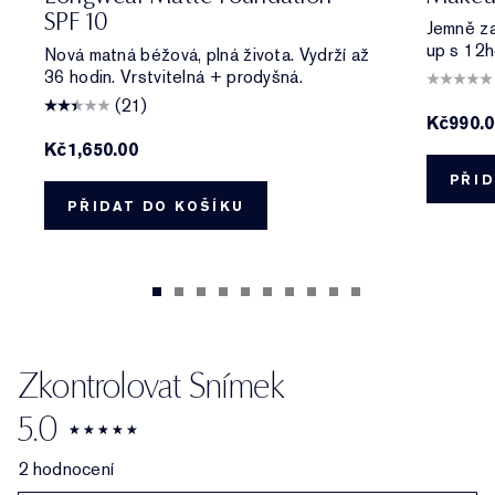
SPF 10
Jemně zas
up s 12h
Nová matná béžová, plná života. Vydrží až
36 hodin. Vrstvitelná + prodyšná.
(21)
Kč990.
Kč1,650.00
PŘID
PŘIDAT DO KOŠÍKU
Zkontrolovat Snímek
5.0
2 hodnocení