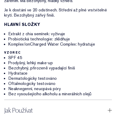
zářením. Má bezchybný, hladký vzhled.
Je k dostání ve 20 odstínech. Střední až plné vrstvitelné
krytí. Bezchybný zářivý finiš.
HLAVNÍ SLOŽKY
Extrakt z chia semínek: vyživuje
Probiotická technologie: zklidňuje
Komplex IonCharged Water Complex: hydratuje
VZOREC
SPF 45
Prodyšný, lehký make-up
Bezchybný, přirozeně vypadající finiš
Hydratace
Dermatologicky testováno
Oftalmologicky testováno
Neaknegenní, neucpává póry
Bez vysoušejícího alkoholu a minerálních olejů
Jak Používat