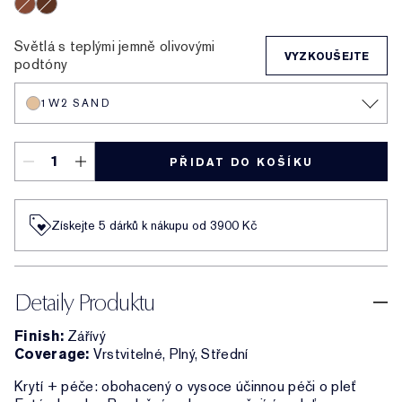
3C2 Pebble
2C1 Pure Beige
1N0 Porcelain
1N2 Ecru
2C3 Fresco
2N1 Desert Beige
1W2 Sand
2W1 Dawn
3N1 Ivory Beige
3W1 Tawny
3W2 Cashew
3N2 Wheat
4N1 Shell Beige
5W1 Bronze
7N2 Rich Amb
4W1 Hone
1C1 C
6W1 Sandalwood
8N2 Rich Espresso
Světlá s teplými jemně olivovými
VYZKOUŠEJTE
podtóny
1W2 SAND
PŘIDAT DO KOŠÍKU
Získejte 5 dárků k nákupu od 3900 Kč
Detaily Produktu
Finish:
Zářívý
Coverage:
Vrstvitelné, Plný, Střední
Krytí + péče: obohacený o vysoce účinnou péči o pleť