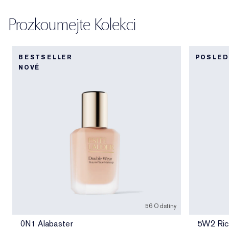
Prozkoumejte Kolekci
BESTSELLER
POSLED
NOVÉ
56 Odstíny
0N1 Alabaster
5W2 Ric