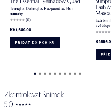
The Essential Eyeshadow Quad
Sumptu
Lash M
Tvarujte. Definujte. Rozjasněte. Bez
Masca
námahy.
(0)
Extrémní
zvětšuje 
Kč1,680.00
Kč696.
PŘIDAT DO KOŠÍKU
PŘID
Zkontrolovat Snímek
5.0