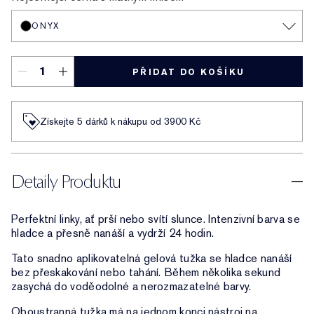
ONYX
PŘIDAT DO KOŠÍKU
Získejte 5 dárků k nákupu od 3900 Kč
Detaily Produktu
Perfektní linky, ať prší nebo svítí slunce. Intenzivní barva se
hladce a přesně nanáší a vydrží 24 hodin.
Tato snadno aplikovatelná gelová tužka se hladce nanáší
bez přeskakování nebo tahání. Během několika sekund
zasychá do voděodolné a nerozmazatelné barvy.
Oboustranná tužka má na jednom konci nástroj na