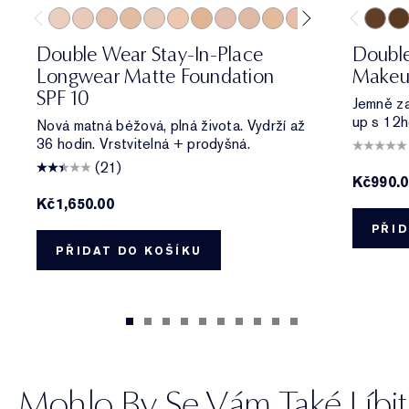
0N1 Alabaster
1C0 Shell
1N0 Porcelain
1W0 Warm Porcelain
1C1 Cool Bone
1N1 Ivory Nude
1W1 Bone
1C2 Petal
1N2 Ecru
1W2 Sand
2C0 Cool Vanilla
2C1 Pure Beig
2N1 Desert
2W1 Da
5W2 Ri
2W1.
6W
Double Wear Stay-In-Place
Doubl
Longwear Matte Foundation
Makeu
SPF 10
Jemně zas
up s 12h
Nová matná béžová, plná života. Vydrží až
36 hodin. Vrstvitelná + prodyšná.
(21)
Kč990.
Kč1,650.00
PŘID
PŘIDAT DO KOŠÍKU
Mohlo By Se Vám Také Líbit