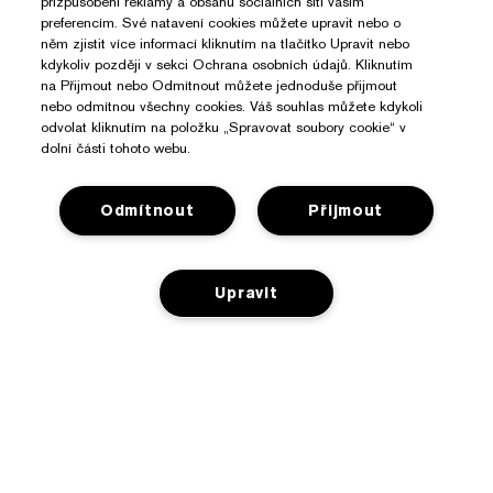
přizpůsobení reklamy a obsahu sociálních sítí vašim
preferencím. Své natavení cookies můžete upravit nebo o
něm zjistit více informací kliknutím na tlačítko Upravit nebo
kdykoliv později v sekci Ochrana osobních údajů. Kliknutím
na Přijmout nebo Odmítnout můžete jednoduše přijmout
nebo odmítnou všechny cookies. Váš souhlas můžete kdykoli
odvolat kliknutím na položku „Spravovat soubory cookie“ v
dolní části tohoto webu.
Odmítnout
Přijmout
Upravit
Potřebujete Pomoc?
Sledování objednávky
O Značce Estée Lauder
Kontaktujte nás
NENÍ NA SKLADĚ
Závazky
Kontaktovat Výrobce
Nakupovat
O společnosti
Informace o přepravě
Reklamní akce