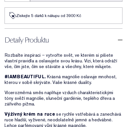
Získejte 5 dárků k nákupu od 3900 Kč
Detaily Produktu
Rozbalte inspiraci – vytvořte svět, ve kterém si píšete
vlastní pravidla a oslavujete svou krásu. Vizi, která odráží
vše, čím jste, čím se stáváte a všechny, které milujete.
#IAMBEAUTIFUL.
Krásná magnólie oslavuje mnohost,
kterou v sobě skrýváte. Vaše krásné duality.
Vícerozměrná směs naplňuje vzduch charakteristickými
tóny svěží magnólie, sluneční gardénie, teplého dřeva a
zářivého pižma.
Výživný krém na ruce
se rychle vstřebává a zanechává
ruce hladší, vyživené, neodolatelně jemné a hedvábné.
Lehce parfémovaný vůní krásné magnólie.