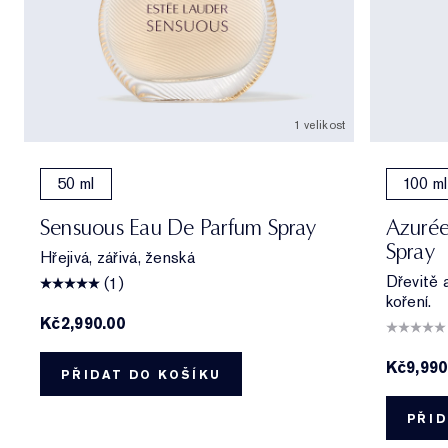
1 velikost
50 ml
100 ml
Sensuous Eau De Parfum Spray
Azurée
Spray
Hřejivá, zářivá, ženská
Dřevitě 
(1)
koření.
Kč2,990.00
Kč9,990
PŘIDAT DO KOŠÍKU
PŘID