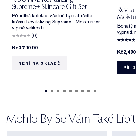
Supreme+ Skincare Gift Set
Revita
Pětidílná kolekce včetně hydratačního
Moistu
krému Revitalizing Supreme+ Moisturizer
Bohatý m
v plné velikosti.
vypnutí, 
(0)
Kč3,700.00
Kč2,480
NENÍ NA SKLADĚ
PŘID
Mohlo By Se Vám Také Líbit