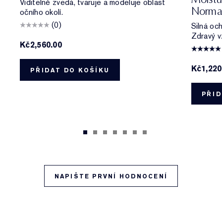
Viditelně zvedá, tvaruje a modeluje oblast
Norma
očního okolí.
(0)
Silná oc
Zdravý v
Kč2,560.00
Kč1,220
PŘIDAT DO KOŠÍKU
PŘID
NAPIŠTE PRVNÍ HODNOCENÍ