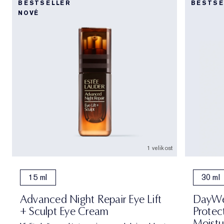
BESTSELLER
BESTSE
NOVÉ
1 velikost
15 ml
30 ml
Advanced Night Repair Eye Lift
DayWea
+ Sculpt Eye Cream
Protec
Moistu