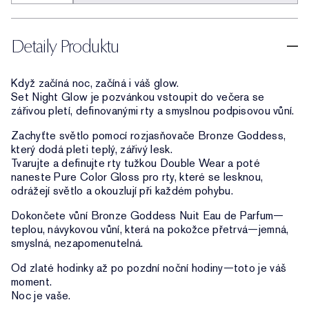
Detaily Produktu
Když začíná noc, začíná i váš glow.
Set Night Glow je pozvánkou vstoupit do večera se
zářivou pletí, definovanými rty a smyslnou podpisovou vůní.
Zachyťte světlo pomocí rozjasňovače Bronze Goddess,
který dodá pleti teplý, zářivý lesk.
Tvarujte a definujte rty tužkou Double Wear a poté
naneste Pure Color Gloss pro rty, které se lesknou,
odrážejí světlo a okouzlují při každém pohybu.
Dokončete vůní Bronze Goddess Nuit Eau de Parfum—
teplou, návykovou vůní, která na pokožce přetrvá—jemná,
smyslná, nezapomenutelná.
Od zlaté hodinky až po pozdní noční hodiny—toto je váš
moment.
Noc je vaše.