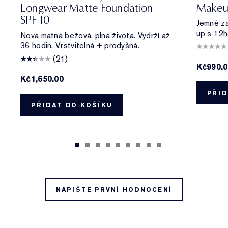
Longwear Matte Foundation
Makeu
SPF 10
Jemně zas
up s 12h
Nová matná béžová, plná života. Vydrží až
36 hodin. Vrstvitelná + prodyšná.
(21)
Kč990.
Kč1,650.00
PŘID
PŘIDAT DO KOŠÍKU
NAPIŠTE PRVNÍ HODNOCENÍ