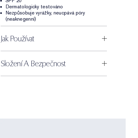
SPF 20
Dermatologicky testováno
Nezpůsobuje vyrážky, neucpává póry
(neaknegenní)
Jak Používat
Složení A Bezpečnost