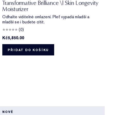
Transformative Brilliance \| Skin Longevity
Moisturizer
Odhalte viditelné omlazení. Pleť vypadá mladší a
mladší se i budete cítit.
(0)
Kč5,850.00
K
PŘIDAT DO KOŠÍKU
E
NOVÉ
N