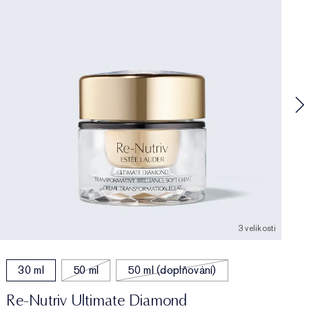
R
T
S
Z
p
3 velikosti
30 ml
50 ml
50 ml (doplňování)
Re-Nutriv Ultimate Diamond