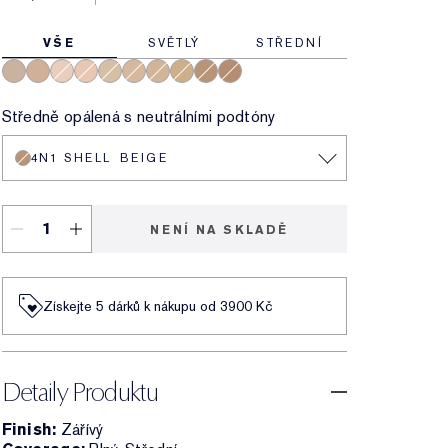
VŠE
SVĚTLÝ
STŘEDNÍ
2C3 Fresco
3C2 Pebble
1C1 Cool Bone
1N2 Ecru
2N1 Desert Beige
3N1 Ivory Beige
2W1 Dawn
3W1 Tawny
4N1 Shell Beige
2C2 Pale Almond
Středně opálená s neutrálními podtóny
4N1 SHELL BEIGE
NENÍ NA SKLADĚ
Získejte 5 dárků k nákupu od 3900 Kč
Detaily Produktu
Finish:
Zářívý