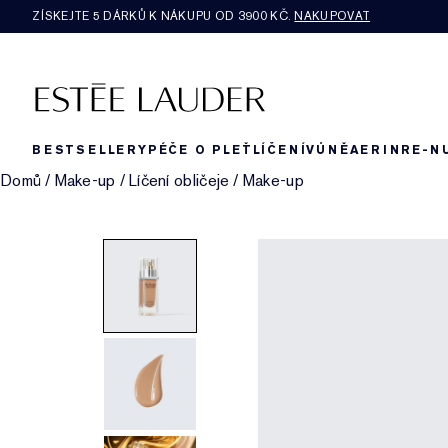
ZÍSKEJTE 5 DÁRKŮ K NÁKUPU OD 3900 KČ.
NAKUPOVAT
BESTSELLERY
PÉČE O PLEŤ
LÍČENÍ
VŮNĚ
AERIN
RE-N
Domů
/
Make-up
/
Líčení obličeje
/
Make-up