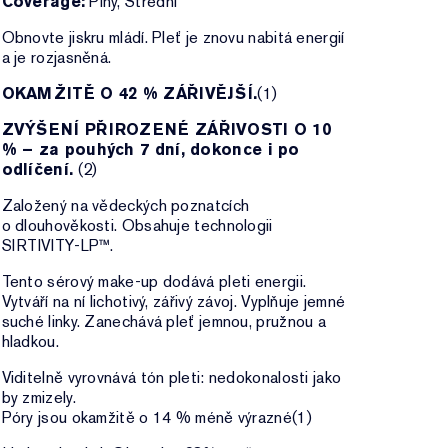
Coverage:
Plný, Střední
Obnovte jiskru mládí. Pleť je znovu nabitá energií
a je rozjasněná.
OKAMŽITĚ O 42 % ZÁŘIVĚJŠÍ.
(1)
ZVÝŠENÍ PŘIROZENÉ ZÁŘIVOSTI O 10
% – za pouhých 7 dní, dokonce i po
odlíčení.
(2)
Založený na vědeckých poznatcích
o dlouhověkosti. Obsahuje technologii
SIRTIVITY-LP™.
Tento sérový make-up dodává pleti energii.
Vytváří na ní lichotivý, zářivý závoj. Vyplňuje jemné
suché linky. Zanechává pleť jemnou, pružnou a
hladkou.
Viditelně vyrovnává tón pleti: nedokonalosti jako
by zmizely.
Póry jsou okamžitě o 14 % méně výrazné(1)