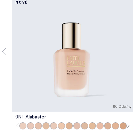
NOVÉ
56 Odstíny
0N1 Alabaster
0N1 Alabaster
1C0 Shell
1N0 Porcelain
1W0 Warm Porcelain
1C1 Cool Bone
1N1 Ivory Nude
1W1 Bone
1C2 Petal
1N2 Ecru
1W2 Sand
2C0 Cool Vanilla
2C1 Pure Bei
2N1 Deser
2W1 
2W