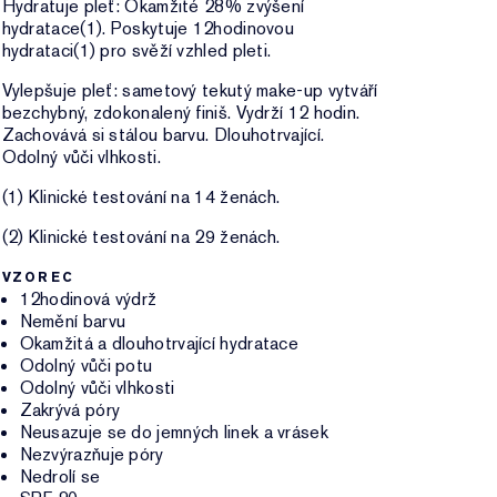
Hydratuje pleť: Okamžité 28% zvýšení
hydratace(1). Poskytuje 12hodinovou
hydrataci(1) pro svěží vzhled pleti.
Vylepšuje pleť: sametový tekutý make-up vytváří
bezchybný, zdokonalený finiš. Vydrží 12 hodin.
Zachovává si stálou barvu. Dlouhotrvající.
Odolný vůči vlhkosti.
(1) Klinické testování na 14 ženách.
(2) Klinické testování na 29 ženách.
VZOREC
12hodinová výdrž
Nemění barvu
Okamžitá a dlouhotrvající hydratace
Odolný vůči potu
Odolný vůči vlhkosti
Zakrývá póry
Neusazuje se do jemných linek a vrásek
Nezvýrazňuje póry
Nedrolí se