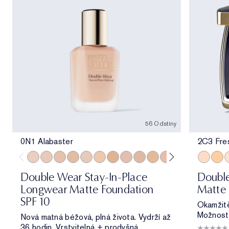
56 Odstíny
0N1 Alabaster
2C3 Fre
0N1 Alabaster
1C0 Shell
1N0 Porcelain
1W0 Warm Porcelain
1C1 Cool Bone
1N1 Ivory Nude
1W1 Bone
1C2 Petal
1N2 Ecru
1W2 Sand
2C0 Cool Vanilla
2C1 Pure Beig
2N1 Desert
2C3 Fre
2W1 Da
3W1 
2W1.
1
Double Wear Stay-In-Place
Double
Longwear Matte Foundation
Matte 
SPF 10
Okamžitě
Možnost 
Nová matná béžová, plná života. Vydrží až
36 hodin. Vrstvitelná + prodyšná.