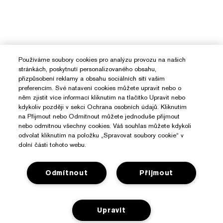
Používáme soubory cookies pro analýzu provozu na našich
stránkách, poskytnutí personalizovaného obsahu,
přizpůsobení reklamy a obsahu sociálních sítí vašim
preferencím. Své natavení cookies můžete upravit nebo o
něm zjistit více informací kliknutím na tlačítko Upravit nebo
kdykoliv později v sekci Ochrana osobních údajů. Kliknutím
na Přijmout nebo Odmítnout můžete jednoduše přijmout
nebo odmítnou všechny cookies. Váš souhlas můžete kdykoli
odvolat kliknutím na položku „Spravovat soubory cookie“ v
dolní části tohoto webu.
Odmítnout
Přijmout
Potřebujete Pomoc?
Upravit