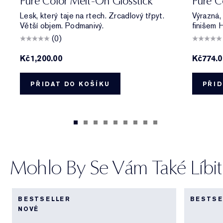
Pure Color Melt-On Glosstick
Pure Co
Lesk, který taje na rtech. Zrcadlový třpyt.
Výrazná, 
Větší objem. Podmanivý.
finišem H
(0)
Kč1,200.00
Kč774.
PŘIDAT DO KOŠÍKU
PŘID
Mohlo By Se Vám Také Líbit
BESTSELLER
BESTSE
NOVÉ