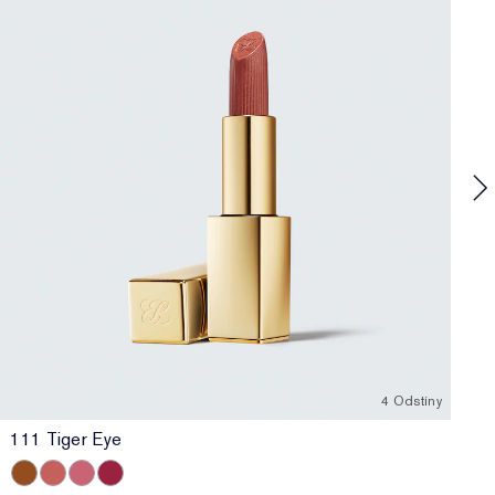
P
D
4 Odstíny
111 Tiger Eye