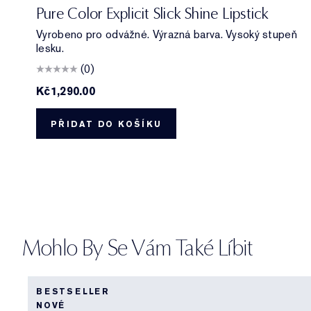
333 Sabotage
404 No Tomorrow
914 Adrenaline Rush
419 Playtime
915 Score to Settle
903 Wrong Number
119 Out of Time
940 Without Pause
902 Call 555
321 Shhhh...
222 Heat of the M
803 Second Gl
Pure Color Explicit Slick Shine Lipstick
Vyrobeno pro odvážné. Výrazná barva. Vysoký stupeň
lesku.
(0)
Kč1,290.00
PŘIDAT DO KOŠÍKU
Mohlo By Se Vám Také Líbit
BESTSELLER
NOVÉ