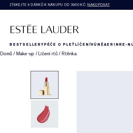
ZÍSKEJTE 5 DÁRKŮ K NÁKUPU OD 3900 KČ.
NAKUPOVAT
BESTSELLERY
PÉČE O PLEŤ
LÍČENÍ
VŮNĚ
AERIN
RE-N
Domů
/
Make-up
/
Líčení rtů
/
Rtěnka