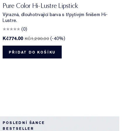
111 Tiger Eye
546 Angel Lips
420 Rebellious Rose
563 Hot Kiss
Pure Color Hi-Lustre Lipstick
Výrazná, dlouhotrvající barva s třpytivým finišem Hi-
Lustre.
(0)
Kč774.00
(-40%)
K
KČ1,290.00
PŘIDAT DO KOŠÍKU
POSLEDNÍ ŠANCE
B
BESTSELLER