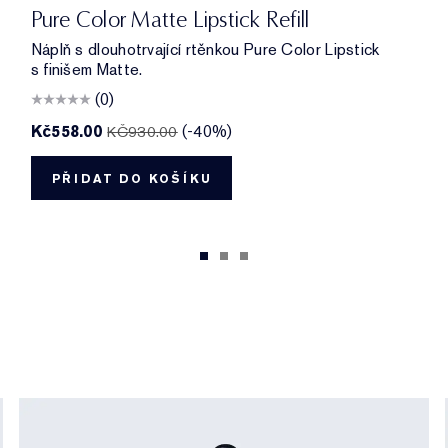
oment
ance
836 Love Bite
816 Suit Up
666 Captivated
888 Power Kiss
699 Thrill Me
333 Persuasive
682 After Hours
557 Fragile Ego
Pure Color Matte Lipstick Refill
Náplň s dlouhotrvající rtěnkou Pure Color Lipstick
s finišem Matte.
(0)
Kč558.00
(-40%)
KČ930.00
PŘIDAT DO KOŠÍKU