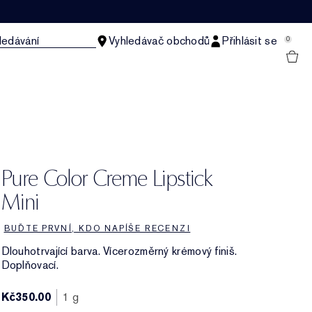
ledávání
Vyhledávač obchodů
Přihlásit se
0
Pure Color Creme Lipstick
Mini
BUĎTE PRVNÍ, KDO NAPÍŠE RECENZI
Dlouhotrvající barva. Vícerozměrný krémový finiš.
Doplňovací.
Kč350.00
1 g