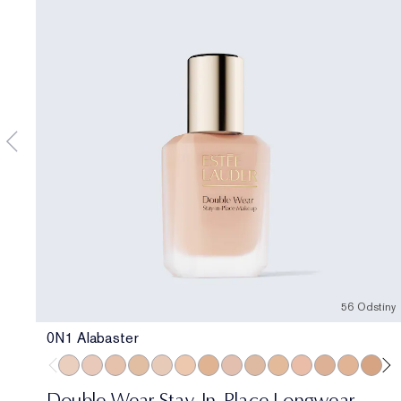
56 Odstíny
0N1 Alabaster
0N1 Alabaster
1C0 Shell
1N0 Porcelain
1W0 Warm Porcelain
1C1 Cool Bone
1N1 Ivory Nude
1W1 Bone
1C2 Petal
1N2 Ecru
1W2 Sand
2C0 Cool Vanilla
2C1 Pure Bei
2N1 Deser
2W1 
2W
Double Wear Stay-In-Place Longwear