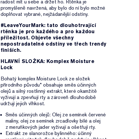
radost mít u sebe a držet ho. Rtěnka je
promyšleně navržená, aby bylo do ní bylo možné
doplňovat vybrané, nejžádanější odstíny.
#LeaveYourMark: tato dlouhotrvající
rtěnka je pro každého a pro každou
příležitost. Objevte všechny
nepostradatelné odstíny ve třech trendy
finiších.
HLAVNÍ SLOŽKA: Komplex Moisture
Lock
Bohatý komplex Moisture Lock ze složek
přírodního původu* obsahuje směs účinných
olejů a silný rostlinný extrakt, které okamžitě
vyživují a zpevňují rty a zároveň dlouhodobě
udržují jejich vlhkost.
Směs účinných olejů: Olej ze semínek červené
maliny, olej ze semínek zrcadlovky bílé a olej
z meruňkových jader vyživují a ošetřují rty.
Extrakt ze slanorožce bylinného: účinný