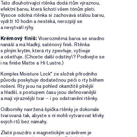
Tato dlouhotrvající rtěnka dodá rtům výraznou,
efektní barvu, která lichotí všem tónům pleti.
Vysoce odolná rtěnka si zachovává stálou barvu,
vydrží 10 hodin a nestéká, nerozpíjí se
a nevytváří rýhy.
Krémový finiš:
Vícerozměrná barva se snadno
nanáší a má hladký, saténový finiš. Rtěnka
s plným krytím, která rty zpevňuje, vyživuje
a ošetřuje. (Chcete další odstíny\? Podívejte se
i na finiše Matte a Hi-Lustre.)
Komplex Moisture Lock* ze složek přírodního
původu poskytuje dodatečnou péči o rty během
nošení. Rty jsou na pohled okamžitě plnější
a hladší, s postupem času jsou definovanější
a mají výraznější tvar – i po odstranění rtěnky.
Odborníky navržená špička rtěnky je dokonale
tvarovaná tak, abyste s ní mohli vytvarovat křivky
svých rtů bez námahy.
Zlaté pouzdro s magnetickým uzávěrem je