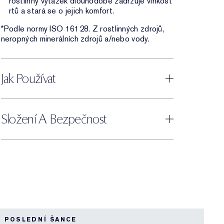
rostlinný výtažek dlouhodobě zadržuje vlhkost
rtů a stará se o jejich komfort.
*Podle normy ISO 16128. Z rostlinných zdrojů,
neropných minerálních zdrojů a/nebo vody.
Jak Používat
Složení A Bezpečnost
4
POSLEDNÍ ŠANCE
B